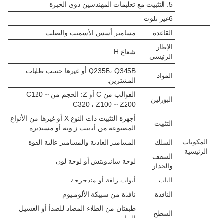
5. التثبيت مع تعليمات المهندسين ذوي الخبرة
6غير تلوث
القاعدة
مسامير أسس الأسمنت والصلب
الإطار
شعاع H
الرئيسي
Q235B، Q345B أو غيرها حسب طلبات
المواد
المشترين.
القوالب من C أو Z: الحجم من C120 ~
البورلين
C320 ، Z100 ~ Z200
أجهزة التثبيت ذات النوع X أو غيرها من الأنواع
التثبيت
المصنوعة من أنابيب زاوية أو مستديرة
المكونات
السلك
المسامير العادية والمسامير عالية القوة
الرئيسية
السقف
لوحة ساندويتش أو لوحة لون
والجدار
الباب
أبواب زلقة أو متدحرجة
النافذة
نافذة من سبيكة الألومنيوم
طبقتان من الطلاء المضاد للصدأ أو الغسيل
السطح