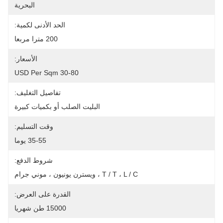
البحرية
الحد الأدنى لكمية:
200 مترا مربعا
الأسعار:
30-80 USD Per Sqm
تفاصيل التغليف:
البليت الصلب أو بكميات كبيرة
وقت التسليم:
35-55 يوما
شروط الدفع:
T / T ، L / C ، ويسترن يونيون ، موني جرام
القدرة على العرض:
15000 طن شهريا