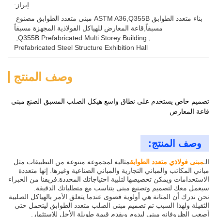
إبراز:
بناء متعدد الطوابق ASTM A36,Q355B مبنى متعدد الطوابق مصنوع 
مسبقاً,قاعة المعارض للهياكل الفولاذية المجهزة مسبقاً
, 
Q355B Prefabricated Multi Storey Building
, 
Prefabricated Steel Structure Exhibition Hall
وصف المنتج
تصميم خاص يستخدم على نطاق واسع هيكل الصلب المسبق الصنع مبنى
قاعة المعارض
وصف المنتج:
الـ
مبنى فولاذي متعدد الطوابق
مثالية لمجموعة متنوعة من التطبيقات مثل
مباني المكاتب والمباني التجارية والمباني الصناعية وغيرها. إنها متعددة
الاستخدامات ويمكن تخصيصها لتلبية احتياجاتك المحددة.فريقنا من الخبراء
سيعمل معك لتصميم وتصنيع مبنى يتناسب مع متطلباتك الدقيقة.
نحن ندرك أن المتانة هي أولوية قصوى عندما يتعلق الأمر بالهياكل الصلبية
الثقيلة ولهذا السبب تم تصميم مبنى الصلب متعدد الطوابق ليتحمل حتى
أصعب الظروفإنه مبني ليدوم ويقدم قيمة طويلة الأجل للاستثمار.