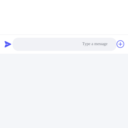
Photo
Video Call
Audio Call