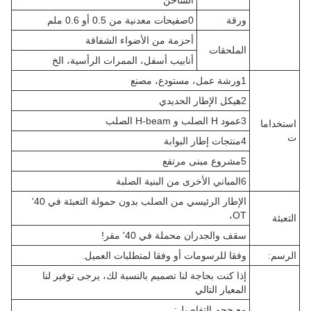
الساخن
ورقة
0صفيحات معدنية من 0.5 أو 0.6 ملم
أحزمة من الأضواء الشفافة
الملحقات
أنابيب أسفل، الممرات الرأسية، الخ
1ورشة عمل، مستودع، مصنع
2هيكل الإطار الحديدي
3عمود H الصلب و H-beam الصلب
استخداما
ت
4منتجات إطار البوابة
5مشروع مبنى مرتفع
6المباني الأخرى من البنية الصلبة
الإطار الرئيسي من الصلب بدون حمولة التعبئة في 40'
OT،
التعبئة
سقف والجدران محملة في 40' مقر!
الرسم:
وفقا للرسومات أو وفقا لمتطلبات العميل.
إذا كنت بحاجة لنا تصميم بالنسبة لك، يرجى توفير لنا
المعيار التالي
مع حجم التفاصيل: