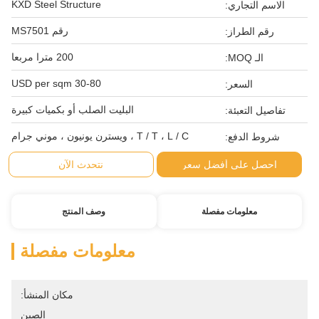
KXD Steel Structure
الاسم التجاري:
رقم MS7501
رقم الطراز:
200 مترا مربعا
الـ MOQ:
30-80 USD per sqm
السعر:
البليت الصلب أو بكميات كبيرة
تفاصيل التعبئة:
T / T ، L / C ، ويسترن يونيون ، موني جرام
شروط الدفع:
احصل على أفضل سعر
نتحدث الآن
معلومات مفصلة
وصف المنتج
معلومات مفصلة
مكان المنشأ:
الصين