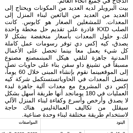
الدجاج في جميع أنحاء العالم.
بيت البرويلر لديه العديد من المكونات ويحتاج إلى
العديد من العديد من البائعين لبناء المنزل إلى
المعدات. للمشغلين الصغار هو كابوس. كانت
الصلب KXD قادرة على تقديم حل محطة واحدة
لك.و حلول المعدات بأسعار منخفضة بشكل لا
يصدق، كيه إكس دي توفر رسومات عمل كاملة
كل شيء يعمل معا بينما تحصل على الأعمال
المدنية جاهزة لتلقي هيكل المبنىمصنع مصنوع
مسبقاً في تشينغ داو سفن بناء على حاويات تصل
إلى الموقعبينما نقوم بإنشاء المبنى خلال 60 يوماً،
ستصل المعدات في الحاوياتستستكمل شركة كيه
إكس دي المشروع مع معدات آلية جاهزة لبدء
العمليات في 180 يومانجد أنها طريقة أسهل بشكل
لا يصدق وأرخص وأسرع وكفاءة لبناء المنزل الآلي
سيقلل من تكاليف العمالةليس هناك حاجة
لاستخدام طريقة مختلفة لبناء وحدة صناعية.
البنود
المواصفات