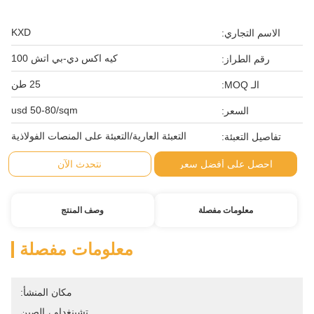
KXD
الاسم التجاري:
كيه اكس دي-بي اتش 100
رقم الطراز:
25 طن
الـ MOQ:
usd 50-80/sqm
السعر:
التعبئة العارية/التعبئة على المنصات الفولاذية
تفاصيل التعبئة:
احصل على أفضل سعر
نتحدث الآن
معلومات مفصلة
وصف المنتج
معلومات مفصلة
مكان المنشأ:
تشينغداو ، الصين