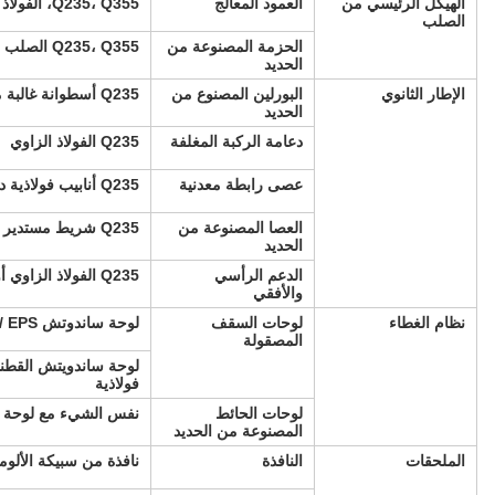
الهيكل الرئيسي من
العمود المعالج
Q235، Q355، الفولاذ ذو القسم H المشد أو المطاوئ
الصلب
الحزمة المصنوعة من
Q235، Q355 الصلب ذو القسم H المعدل أو المطاوئ
الحديد
الإطار الثانوي
البورلين المصنوع من
Q235 أسطوانة غالبة من نوع C و Z
الحديد
دعامة الركبة المغلفة
Q235 الفولاذ الزاوي
عصى رابطة معدنية
Q235 أنابيب فولاذية دائرية
العصا المصنوعة من
Q235 شريط مستدير
الحديد
الدعم الرأسي
Q235 الفولاذ الزاوي أو القضيب الدائري أو أنابيب الفولاذ
والأفقي
نظام الغطاء
لوحات السقف
لوحة ساندوتش EPS / لوحة ساندوتش الألياف الزجاجية /
المصقولة
لوحة ساندويتش القطني
فولاذية
لوحات الحائط
نفس الشيء مع لوحة 
المصنوعة من الحديد
الملحقات
النافذة
نافذة من سبيكة الألوم