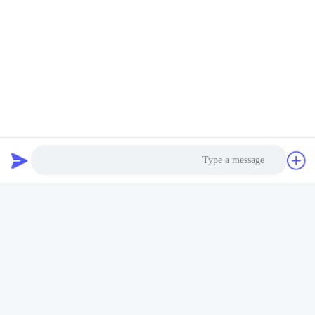
Photo
Video Call
Audio Call