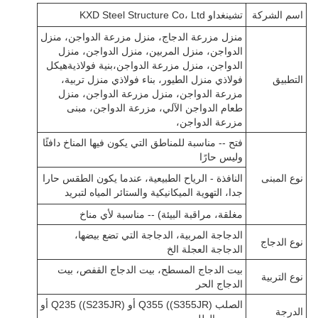
اسم الشركة
تشينغداو KXD Steel Structure Co، Ltd
منزل مزرعة الدجاج، منزل مزرعة الدواجن، منزل
الدواجن، منزل المربين، منزل الدواجن، منزل
الدواجن، منزل مزرعة الدواجن،بنية فولاذيةهيكل
التطبيق
فولاذي منزل الطيور، بناء فولاذي منزل تربية،
مزرعة الدواجن، منزل مزرعة الدواجن، منزل
طعام الدواجن الآلي، مزرعة الدواجن، مبنى
مزرعة الدواجن،
فتح -- مناسبة للمناطق التي يكون فيها المناخ دافئًا
وليس حارًا
نوع المبنى
النافذة - الرياح الطبيعية، عندما يكون الطقس حارا
جدا، التهوية الميكانيكية والستائر المياه لتبريد
مغلقة، مراقبة البيئة) -- مناسبة لأي مناخ
الدجاجة المربية، الدجاجة التي تضع بيضها،
نوع الدجاج
الدجاجة العجلة الخ
بيت الدجاج المسطح، بيت الدجاج القفص، بيت
نوع التربية
الدجاج الحر
الصلب Q355 ((S355JR) أو Q235 ((S235JR) أو
الدرجة