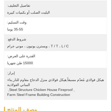
تفاصيل التغليف:
البليت الصلب أو بكميات كبيرة
وقت التسليم:
35-55 يوما
شروط الدفع:
T / T ، L / C ، ويسترن يونيون ، موني جرام
القدرة على العرض:
15000 طن شهريا
إبراز:
هيكل فولاذي مُعدّم مسبقاً,هيكل فولاذي منزل الدجاج مقاوم للنار,بناء 
المباني الفولاذية
, 
Steel Structure Chicken House Fireproof
, 
Farm Steel Frame Building Construction
وصف المنتج