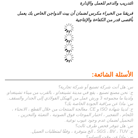
التدريب والدعم للعمل والإدارة
فريقنا من الخبراء مكرس لضمان أن بيت الدواجن الخاص بك يعمل
بأقصى قدر من الكفاءة والإنتاجية
الأسئلة الشائعة:
س: هل أنت شركة تصنيع أو شركة تجارية؟
ج: نحن مصنع تصنيع ، يقع في مدينة تشينغداو ، بالقرب من ميناء تشينغداو.
ولدينا ما مجموعه 3 ورش عمل من الهيكل الفولاذي إلى الجدار والسقف.
س: ماذا عن مراقبة الجودة الخاصة بك؟
ج: لدينا شهادة ISO و CE. معالجة المنتجات من خلال القطع ، الانحناء ،
اللحام ، التفجير ، اختبار الموجات فوق الصوتية ، التعبئة والتخزين ،
التحميل لضمان عدم وجود عيوب نوعية.
س: هل تتوفر فحص طرف ثالث؟
ج: SGS ، BV ، TUV ، الخ متوفرة ، وفقًا لمتطلبات العميل.
س: ماذا عن وقت التسليم؟