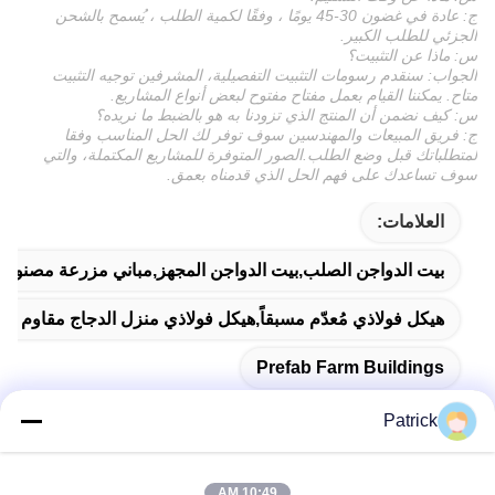
ج: عادة في غضون 30-45 يومًا ، وفقًا لكمية الطلب ، يُسمح بالشحن
الجزئي للطلب الكبير.
س: ماذا عن التثبيت؟
الجواب: سنقدم رسومات التثبيت التفصيلية، المشرفين توجيه التثبيت
متاح. يمكننا القيام بعمل مفتاح مفتوح لبعض أنواع المشاريع.
س: كيف نضمن أن المنتج الذي تزودنا به هو بالضبط ما نريده؟
ج: فريق المبيعات والمهندسين سوف توفر لك الحل المناسب وفقا
لمتطلباتك قبل وضع الطلب.الصور المتوفرة للمشاريع المكتملة، والتي
سوف تساعدك على فهم الحل الذي قدمناه بعمق.
العلامات:
بيت الدواجن الصلب,بيت الدواجن المجهز,مباني مزرعة مصنوعة 
هيكل فولاذي مُعدّم مسبقاً,هيكل فولاذي منزل الدجاج مقاوم للنار,
Prefab Farm Buildings
Patrick
10:49 AM