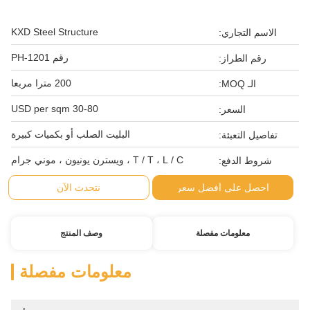
KXD Steel Structure
الاسم التجاري:
رقم PH-1201
رقم الطراز:
200 مترا مربعا
الـ MOQ:
30-80 USD per sqm
السعر:
البليت الصلب أو بكميات كبيرة
تفاصيل التعبئة:
T / T ، L / C ، ويسترن يونيون ، موني جرام
شروط الدفع:
احصل على أفضل سعر
نتحدث الآن
معلومات مفصلة
وصف المنتج
معلومات مفصلة