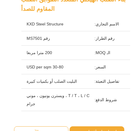
المقاوم للصدأ
الاسم التجاري:
KXD Steel Structure
رقم الطراز:
رقم MS7501
الـ MOQ:
200 مترا مربعا
السعر:
30-80 USD per sqm
تفاصيل التعبئة:
البليت الصلب أو بكميات كبيرة
T / T ، L / C ، ويسترن يونيون ، موني
شروط الدفع:
جرام