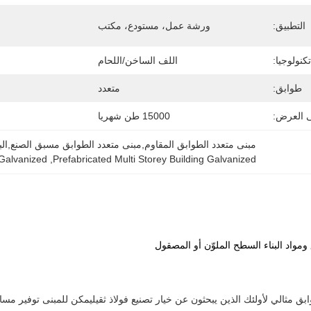
التطبيق:
ورشة عمل، مستودع، مكتب
تكنولوجيا:
اللف الساخن/اللحام
طوابق:
متعدد
ى العرض:
15000 طن شهريا
مبنى متعدد الطوابق المقاوم,مبنى متعدد الطوابق مسبق الصنع,ال
 Galvanized
, 
Prefabricated Multi Storey Building Galvanized
ومواد البناء السطح الملوّن أو المصقول
وابق مثالي لأولئك الذين يبحثون عن خيار تصنيع فولاذ ثقيليمكن للمبنى توفير 