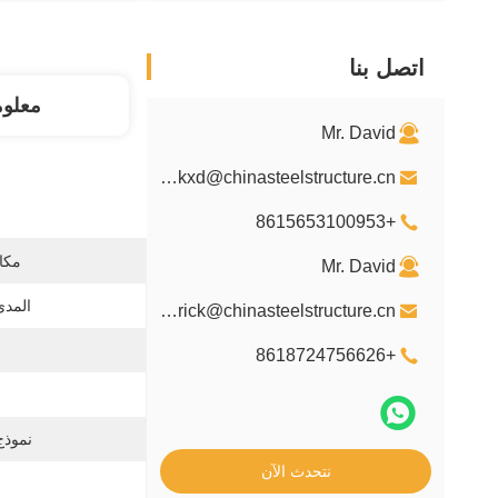
اتصل بنا
معلو
Mr. David
davidkxd@chinasteelstructure.cn
+8615653100953
مكان
Mr. David
المدى
kxdpatrick@chinasteelstructure.cn
+8618724756626
نموذج
نتحدث الآن