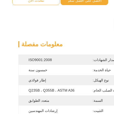
احصل على أفضل سعر
نتحدث الآن
معلومات مفصلة
دار الشهادات:
ISO9001:2008
حياة الخدمة:
خمسون سنة
نوع الهيكل:
إطار فولاذي
 الصلب الخام:
Q235B ، Q355B ، ASTM A36
السمة:
متعدد الطوابق
التثبيت:
إرشادات المهندسين