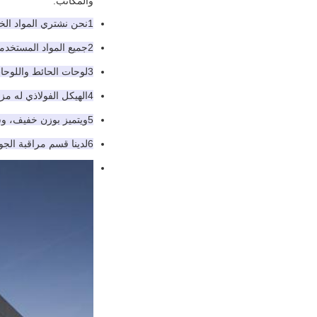
والمكاتب.
1نحن نشتري المواد الخام مباشرة من مصانع كبيرة من أجل خفض التكلفة.
2جميع المواد المستخدمة في ورشة عمل الهيكل الفولاذي هي حزمة H ، C purlin ، Z purlin ، ورق الفولاذ المموج والألوان واللوحات السندويش.
3لوحات الحائط واللوحات يمكن أن تكون لوحات ساندويتش المموجة أو صفائح الفولاذ المموجة الملونة.
4الهيكل الفولاذي له مزايا مقاومة الزلزال وخالية من التلوث وتوفير الطاقة والأمان في البناء.
5ويتميز بوزن خفيف، وسهولة التثبيت، وفترة بناء قصيرة، وعائد سريع على الاستثمار وصديقة للبيئة.
6لدينا قسم مراقبة الجودة الخاص بنا لضمان الجودة للمشاريع.