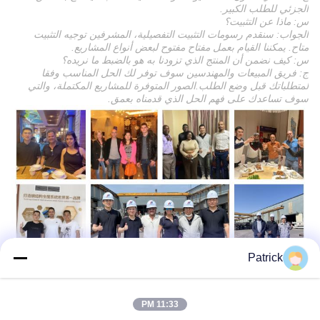
الجزئي للطلب الكبير.
س: ماذا عن التثبيت؟
الجواب: سنقدم رسومات التثبيت التفصيلية، المشرفين توجيه التثبيت
متاح. يمكننا القيام بعمل مفتاح مفتوح لبعض أنواع المشاريع.
س: كيف نضمن أن المنتج الذي تزودنا به هو بالضبط ما نريده؟
ج: فريق المبيعات والمهندسين سوف توفر لك الحل المناسب وفقا
لمتطلباتك قبل وضع الطلب.الصور المتوفرة للمشاريع المكتملة، والتي
سوف تساعدك على فهم الحل الذي قدمناه بعمق.
Patrick
11:33 PM