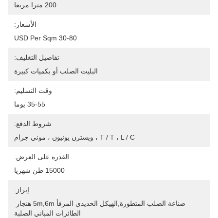
200 مترا مربعا
الأسعار:
30-80 USD Per Sqm
تفاصيل التغليف:
البليت الصلب أو بكميات كبيرة
وقت التسليم:
35-55 يوما
شروط الدفع:
T / T ، L / C ، ويسترن يونيون ، موني جرام
القدرة على العرض:
15000 طن شهريا
إبراز:
صناعة الصلب المتطورة,الهيكل الحديدي المرفأ 5m,6m هنجار 
الطائرات المباني الصلبة