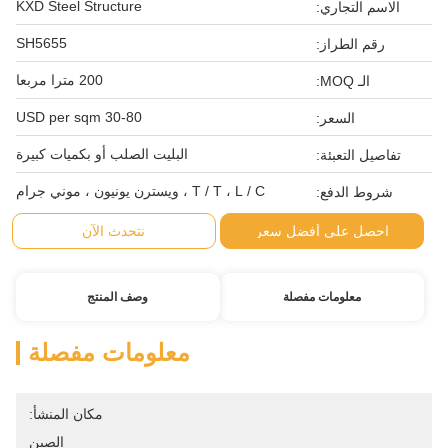
KXD Steel Structure
الاسم التجاري:
SH5655
رقم الطراز:
200 مترا مربعا
الـ MOQ:
30-80 USD per sqm
السعر:
البليت الصلب أو بكميات كبيرة
تفاصيل التعبئة:
T / T ، L / C ، ويسترن يونيون ، موني جرام
شروط الدفع:
احصل على أفضل سعر
نتحدث الآن
معلومات مفصلة
وصف المنتج
معلومات مفصلة
مكان المنشأ:
الصين