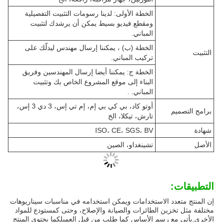
الخطة الأولى: لدينا رسومات التثبيت التفصيلية
ومقطع فيديو بسيط يمكن أن يرشدك لتثبيت
المباني.
الخطة (ب) ، يمكننا إرسال مهندس ليدلّك على
التثبيت
تركيب المباني.
الخطة ج: يمكننا أيضا إرسال المهندسين وفريق
البناء إلى موقع المشروع الخاص بك وتثبيت
المباني. .
أوتو كاد، بي كي بي إم، إم تي إس، 3 دي 3 إس،
برامج التصميم
تارش، تيكلا، الخ
شهادة
ISO، CE، SGS، BV
الأصل
تشينغداو، الصين
التطبيقات:
إن المنتج متعدد الاستخدامات ويمكن استخدامه في مناسبات سيناريوهات
مختلفة مثل تخزين الطائرات والصيانة والإصلاح، وحتى كمستودع للمواد
الأخرى.يأتي مع رسم الأساس كما طلب من قبل العميلكما يحتوي المنتج