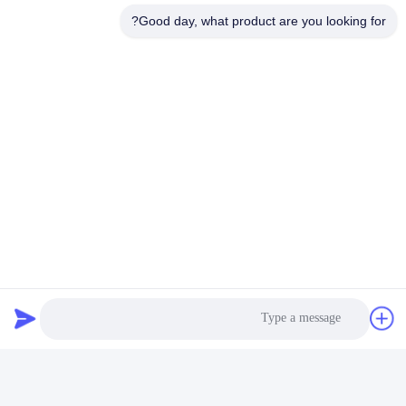
Good day, what product are you looking for?
العلامات:
بناء مؤخرات الطائرات,بناء مبنى إطار البوابة,المباني التجارية ذ
صناعة الصلب المتطورة,الهيكل الحديدي المرفأ 5m,6m هنجار الطائرات المباني الصلبة
Metal Frame Commercial Buildings
اتصال سريع