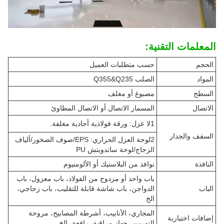
المعلمات التقنية:
الحجم
حسب متطلبات العميل
المواد
الصلب Q355&Q235
السطح
مصبوغ أو مغلف
الاتصال
المسمار الاتصال أو الاتصال المطاوئ
1لا عزل: ورقة فولاذية أحادية مغلفة.
السقف والجدار
2لوحة العزل الحراري: EPS/صوف الصخور/ألياف
الزجاج/لوحة ساندويتش PU
النافذة
نوافذ من البلاستيك أو الألومنيوم
باب واحد أو مزدوج من الفولاذ، باب معزول، باب
الباب
الدواجن، باب شاشة قابلة للتقليب، باب زجاجي،
الخ
المجاري، الأنابيب، أشرطة المصابيح، مروحة
إضافات اختيارية
التوربين، جهاز مراقبة، رافعة، الخ