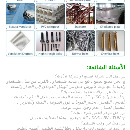
الأسئلة الشائعة:
س: هل أنت شركة تصنيع أو شركة تجارية؟
ج: نحن مصنع تصنيع ، يقع في مدينة تشينغداو ، بالقرب من ميناء تشينغداو.
ولدينا ما مجموعه 3 ورش عمل من الهيكل الفولاذي إلى الجدار والسقف.
س: ماذا عن مراقبة الجودة الخاصة بك؟
ج: لدينا شهادة ISO و CE. معالجة المنتجات من خلال القطع ، الانحناء ،
اللحام ، التفجير ، اختبار الموجات فوق الصوتية ، التعبئة والتخزين ،
التحميل لضمان عدم وجود عيوب نوعية.
س: هل تتوفر فحص طرف ثالث؟
ج: SGS ، BV ، TUV ، الخ متوفرة ، وفقًا لمتطلبات العميل.
س: ماذا عن وقت التسليم؟
ج: عادة في غضون 30-45 يومًا ، وفقًا لكمية الطلب ، يُسمح بالشحن