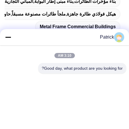
بناء مؤخرات الطائرات,بناء مبنى إطار البوابة,المباني التجارية ذ
هيكل فولاذي طائرة جاهزة,ملجأ طائرات مصنوعة مسبقاً,حاويات 
Metal Frame Commercial Buildings
Patrick
3:10 AM
اتصال سريع
Good day, what product are you looking for?
العنوان
رقم 15 شارع تشانغجيانغ، بينغدو، تشينغداو، شاندونغ
الهاتف
86-156-5310-0953
البريد الإلكتروني
davidkxd@chinasteelstructure.cn