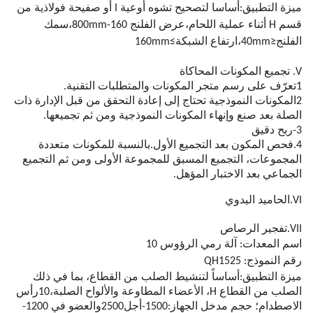
ميزة التطبيق:أساسا لتصحيح تشوه أوعية I أو صفيحة فولاذية من
قسم H أثناء عملية اللحام،عرض الفلنج 160-800mm،سمك
الفلنج≤40mm،ارتفاع الشبكة≥160mm
V. تجميع المكونات المحاكاة
1تعرّف على رسم متجر المكونات والمتطلبات التقنية.
2المكونات النموذجية تحتاج إلى إعادة التحقق من قبل الإدارة ذات
الصلة بعد صنع وإنهاء المكونات النموذجية ومن ثم تجميعها.
3-ربح دقيق
4.فحص المكون بعد التجميع الأول.بالنسبة للمكونات متعددة
المجموعات، التجميع المسبق للمجموعة الأولى ومن ثم التجميع
الجماعي بعد الاختبار المؤهل.
VI.الحاميد اليدوي
VII.تفجير الرصاص
اسم المعدات: آلة رمي الرؤوس 10
رقم النموذج: QH1525
ميزة التطبيق:أساساً لتنشيط الصلب من القطاع، بما في ذلك
الصلب من القطاع H، الأعضاء المطاوعة والألواح الصلبة،10
رأس
الاصطدام؛ حجم مدخل الجهاز:
1500
-أجل
2500
والعضو في
1200
-