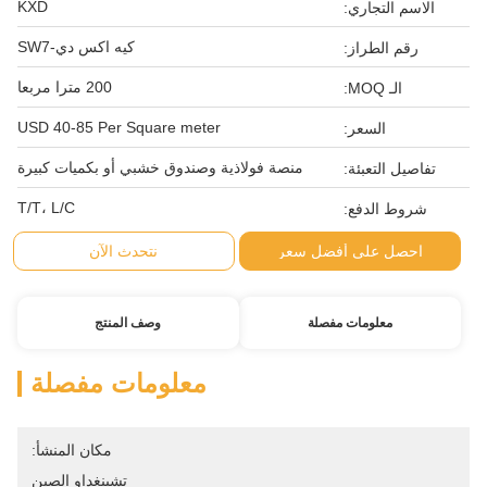
KXD
الاسم التجاري:
كيه اكس دي-SW7
رقم الطراز:
200 مترا مربعا
الـ MOQ:
USD 40-85 Per Square meter
السعر:
منصة فولاذية وصندوق خشبي أو بكميات كبيرة
تفاصيل التعبئة:
T/T، L/C
شروط الدفع:
احصل على أفضل سعر
نتحدث الآن
معلومات مفصلة
وصف المنتج
معلومات مفصلة
مكان المنشأ:
تشينغداو الصين