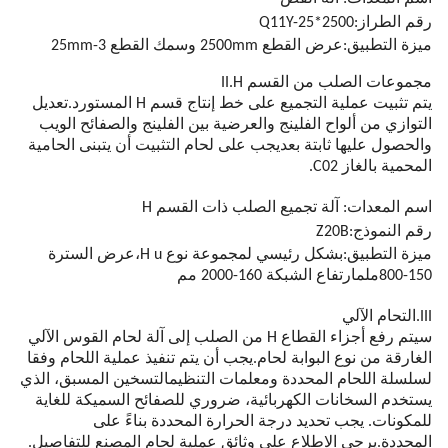
رقم الطراز:
Q11Y-25*2500
ميزة التطبيق:عرض القطع 2500mm وسمك القطع 3-25mm
مجموعات الصلب من القسم II.H
يتم تثبيت عملية التجميع على خط إنتاج قسم H المستورد.تعديل
التوازي من ألواح الفلينج والعرضية بين الفلينج والصفائح الويب
والحصول عليها ثابتة بعديجب على لحام التثبيت أن يتبنى الحامية
المحمية بالغاز C02.
اسم المعدات: آلة تجميع الصلب ذات القسم H
رقم النموذج:Z20B
ميزة التطبيق:
بشكل رئيسي لمجموعة نوع H u،عرض السترة
150-800ملم
ارتفاع الشبكة 160-2000 مم
III.التحام الآلي
سيتم رفع أجزاء القطاع H من الصلب إلى آلة لحام القوس الآلي
الغارقة من نوع البوابة لحام.يجب أن يتم تنفيذ عملية اللحام وفقا
لسلسلة اللحام المحددة ومعلمات التنظيمالتسخين المسبق، الذي
يستخدم السخانات الكهربائية، ضروري للصفائح السميكة للغاية
للمكونات. يجب تحديد درجة الحرارة المحددة بناءً على
المحددة.يرجى الاطلاع على وثائق عملية لحام المصنع للتفاصيل.