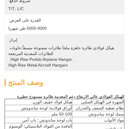
شروط الدفع:
T/T، L/C
القدرة على العرض:
5000-9000 طن شهريا
إبراز:
هيكل فولاذي طائرة جاهزة,ملجأ طائرات مصنوعة مسبقاً,حاويات 
الطائرات المعدنية المرتفعة
, 
High Rise Prefab Airplane Hangar
, 
High Rise Metal Aircraft Hangars
وصف المنتج
الهيكل الفولاذي عالي الارتفاع دعم المعدنية طائرة مستودع حظيرة
الشهرة في الهيكل الصلبي
هيكل فولاذ خفيف الوزن
نظام تغطية السقف والجدران
أوراق فولاذية؛ لوحة ساندويتش
سمك لوحة ساندوتش
50-100 ملم
مواد الأبواب
باب لوحة ساندوتش ؛ باب أمن
النافذة من الفولاذ البلاستيكي؛ ألومنيوم