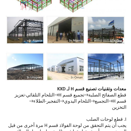
معدات وتقنيات تصنيع قسم H لـ KXD
قطع الصفائح الصلبة→تجميع قسم H→التلحام التلقائي-تعزيز
قسم H→التجميع→التلحام اليدوي→التفجير-الطلاء→
التخزين
I. قطع لوحات الصلب
يجب أن يتم التحقق من لوحة الفولاذ قسم H مرة أخرى من قبل