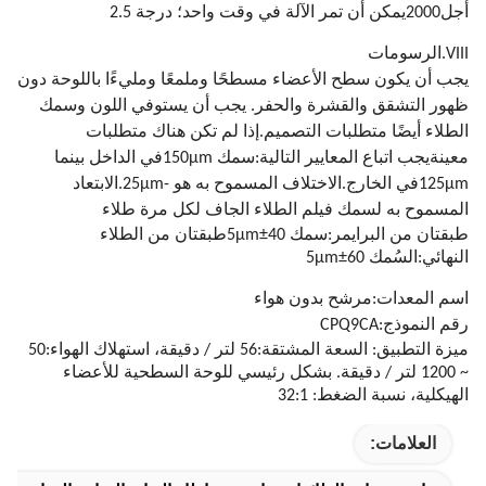
أجل
2000
يمكن أن تمر الآلة في وقت واحد؛
درجة 2.5
VIII.الرسومات
يجب أن يكون سطح الأعضاء مسطحًا وملمعًا ومليءًا باللوحة دون
ظهور التشقق والقشرة والحفر. يجب أن يستوفي اللون وسمك
الطلاء أيضًا متطلبات التصميم.إذا لم تكن هناك متطلبات
معينةيجب اتباع المعايير التالية:سمك 150μm
في الداخل بينما
μm
125
في الخارج.الاختلاف المسموح به هو
-25μm.الابتعاد
المسموح به لسمك فيلم الطلاء الجاف لكل مرة طلاء
طبقتان من البرايمر:سمك 40±5μm
طبقتان من الطلاء
النهائي
:
السُمك 60±5μm
اسم المعدات:مرشح بدون هواء
رقم النموذج:CPQ9CA
ميزة التطبيق: السعة المشتقة:56 لتر / دقيقة، استهلاك الهواء:50
~ 1200 لتر / دقيقة. بشكل رئيسي للوحة السطحية للأعضاء
الهيكلية، نسبة الضغط: 32:1
العلامات: