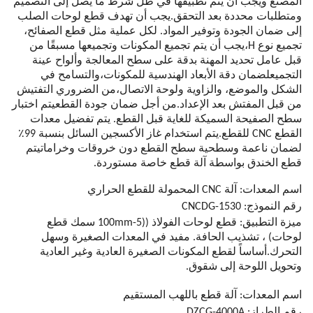
المصنع ويجب أن يتم تطبيقها في ظل شرط ما يصل إلى التصميم
ومتطلبات محددة بعد التحقق.يجب أن تهدف قطع لوحات الصلب
إلى ضمان الجودة وتوفير المواد. لكل عملية مثل قطع الصفائح،
تجميع نوع H،يجب أن يتم تجميع المكونات وتجميعها مسبقًا من
قبل عامل تحديد المهنة بدقة على سطح المعالجة وألواح عينة
التجميعلضمان دقة الأبعاد الهندسية للمكونات،والتسامح في
الشكل والموضع، والزاوية ولوحة الاتصال،من الضروري التفتيش
من قبل المفتش بعد الإعداد.من أجل ضمان جودة القطعيتم اختبار
سطح الصفيحة السميكة للغاية قبل القطع. يتم تفضيل معدات
القطع CNC للقطع.يتم استخدام غاز الأكسجين السائل بنسبة 99٪
لضمان ناعمة وسطحية سطح القطع دون خروقات وخراماتيتم
قطع الخندق بواسطة آلة قطع خاصة مستوردة.
اسم المعدات: آلة CNC المحمولة للقطع الحراري
رقم النموذج: CNCDG-1530
ميزة التطبيق: قطع لوحات الفولاذ ((5-100mm سمك قطع
لوحات) ، تشذيب الحافة. مفيد في المعدات الصغيرة وسهل
التحرك.أساساً لقطع المكونات الصغيرة العادية وغير العادية
وتحويل اللوحة إلى شقوق.
اسم المعدات: آلة قطع باللهب المستقيم
رقم الطراز: DZCG-4000A