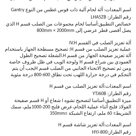
اسم المعدات: آلة لحام آلية ذات قوس غطس من النوع Gantry
رقم الطراز: LHA5ZB
خصائص التطبيق:أساسا لحام مجموعات من الصلب قسم H الذي
يصل أقصى قطر عرضي إلى 800mm × 2000mm
آلة تعزيز الصلب في القسم IV.H
عملية تعزيز الصلب من قسم H: تصحيح مسطحة الجهاز باستخدام
آلة تعزيز صفيحة الجهاز من قسم H.الشعلة تصحيح الطول
العمودي بين شراع قسم H ولوحة الويب في ظل ظروف خاصة
ومن ثم تصحيح الانحناء الجانبي من الصلب قسم Hيجب أن يتم
التحكم في درجة حرارة اللهب تحت نطاق 600-800 درجة مئوية
اسم المعدات:
آلة تعزيز الصلب من قسم H
رقم الطراز: YTJ60B
ميزة التطبيق:
أساسا لتصحيح تشوه I شعاع أو H قسم صفيحة
الفولاذ فلنج أثناء عملية اللحام،عرض فلنج
200-1000ملم
، سمك
الشريط
≤ 60 ملم
، ارتفاع الشبكة ≥350mm
اسم المعدات:آلة تعزيز شاشة قسم H
رقم الطراز:
HYJ-800