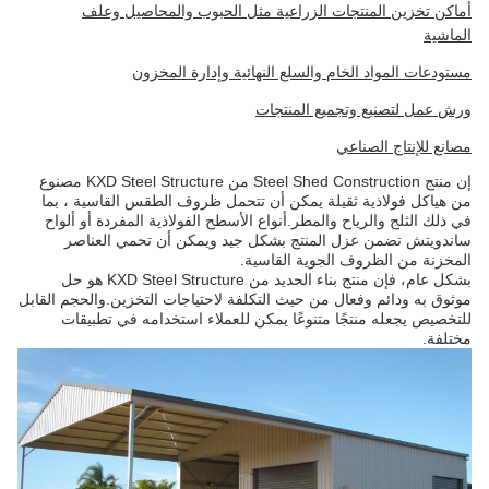
أماكن تخزين المنتجات الزراعية مثل الحبوب والمحاصيل وعلف
الماشية
مستودعات المواد الخام والسلع النهائية وإدارة المخزون
ورش عمل لتصنيع وتجميع المنتجات
مصانع للإنتاج الصناعي
إن منتج Steel Shed Construction من KXD Steel Structure مصنوع
من هياكل فولاذية ثقيلة يمكن أن تتحمل ظروف الطقس القاسية ، بما
في ذلك الثلج والرياح والمطر.أنواع الأسطح الفولاذية المفردة أو ألواح
ساندويتش تضمن عزل المنتج بشكل جيد ويمكن أن تحمي العناصر
المخزنة من الظروف الجوية القاسية.
بشكل عام، فإن منتج بناء الحديد من KXD Steel Structure هو حل
موثوق به ودائم وفعال من حيث التكلفة لاحتياجات التخزين.والحجم القابل
للتخصيص يجعله منتجًا متنوعًا يمكن للعملاء استخدامه في تطبيقات
مختلفة.