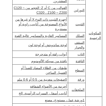
المشترين.
القوالب من C أو Z: الحجم من C120 ~
البورلين
C320 ، Z100 ~ Z200
أجهزة التثبيت ذات النوع X أو غيرها من
التثبيت
الأنواع المصنوعة من أنابيب زاوية أو
مستديرة
المكونات
السلك
المسامير العادية والمسامير عالية القوة
الرئيسية
السقف
لوحة ساندويتش أو لوحة لون
والجدار
الباب
أبواب زلقة أو متدحرجة
النافذة
نافذة من سبيكة الألومنيوم
طبقتان من الطلاء المضاد للصدأ أو
السطح
الغسيل الساخن
ورقة
0صفيحات معدنية من 0.5 أو 0.6 ملم
أحزمة من الأضواء الشفافة
الملحقات
أنابيب أسفل، الممرات الرأسية، الخ
1ورشة عمل، مستودع، مصنع