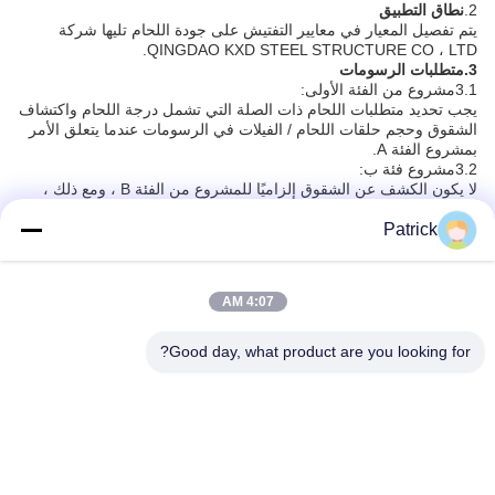
2.
نطاق التطبيق
يتم تفصيل المعيار في معايير التفتيش على جودة اللحام تليها شركة
QINGDAO KXD STEEL STRUCTURE CO ، LTD.
3.
متطلبات الرسومات
3.1مشروع من الفئة الأولى:
يجب تحديد متطلبات اللحام ذات الصلة التي تشمل درجة اللحام واكتشاف
الشقوق وحجم حلقات اللحام / الفيلات في الرسومات عندما يتعلق الأمر
بمشروع الفئة A.
3.2مشروع فئة ب:
لا يكون الكشف عن الشقوق إلزاميًا للمشروع من الفئة B ، ومع ذلك ،
يجب تحديد درجة اللحام وحجم حلقات اللحام.
4.
متطلبات الإجراءات التي تسبق لحام
Patrick
4.1يجب على اللحام أن يرفض الأجزاء التي فشلت في اجتياز التفتيش
في إجراءات التصنيع قبل اللحام ويطلب اتخاذ تدابير تصحيح.وإلا فإن قسم
اللحام مسؤول عن عيوب الجودة الناتجة عن ذلك.
4:07 AM
4.2قطع الألواح
4.2.1. حجم قطع دقيق
بالنسبة للمشروع من الفئة أ: خطأ الحجم يتراوح بين +2 إلى +5 ملم في
Good day, what product are you looking for?
التوجه الطويل.
بالنسبة للمشروع من الفئة ب: خطأ الحجم يتراوح بين +2 إلى +8 ملم في
التوجه الطويل.
4.2.2. قطع الحطام يتطلب تنظيفاً:
يجب إزالة كل قمامة القطع لكل من المشاريع من الفئة A و B.
4.2.3. عملية الخروط
المشروع من الفئة أ: قطع الخندق حسب الرسومات وطحنها إلى البولينغ.