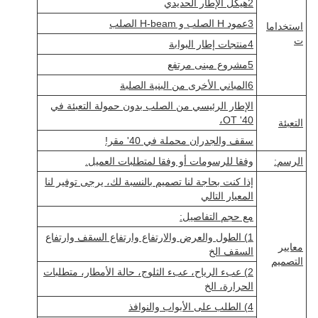
2هيكل الإطار الحديدي
3عمود H الصلب و H-beam الصلب
استخداما
ت
4منتجات إطار البوابة
5مشروع مبنى مرتفع
6المباني الأخرى من البنية الصلبة
الإطار الرئيسي من الصلب بدون حمولة التعبئة في
40' OT،
التعبئة
سقف والجدران محملة في 40' مقر!
الرسم:
وفقا للرسومات أو وفقا لمتطلبات العميل.
إذا كنت بحاجة لنا تصميم بالنسبة لك، يرجى توفير لنا
المعيار التالي
مع حجم التفاصيل:
1) الطول والعرض والارتفاع وارتفاع السقف وارتفاع
معايير
السقف الخ
التصميم
2) عبء الرياح، عبء الثلوج، حالة الأمطار، متطلبات
الحرارة، الخ
4) الطلب على الأبواب والنوافذ