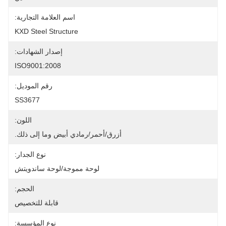
اسم العلامة التجارية:
KXD Steel Structure
إصدار الشهادات:
ISO9001:2008
رقم الموديل:
SS3677
اللون:
أزرق/أحمر/رمادي أبيض وما إلى ذلك.
نوع الجدار:
لوحة مموجة/لوحة ساندويتش
الحجم:
قابلة للتخصيص
نوع المؤسسة: