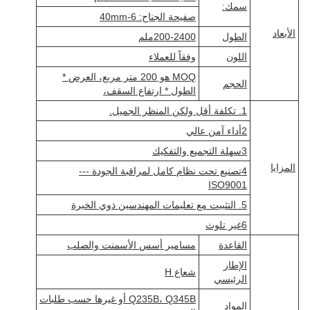
سمك:
صفيحة الجناح: 6-40mm
الأبعاد
الطول
200-2400ملم
اللون
وفقاً للعملاء
MOQ هو 200 متر مربع، العرض *
الحجم
الطول * ارتفاع السقف،
1. تكلفة أقل ولكن المنظر الجميل.
2أداء آمن عالي
3سهلة التجميع والتفكيك
المزايا
4تصنيع تحت نظام كامل لمراقبة الجودة ---
ISO9001
5. التثبيت مع تعليمات المهندسين ذوي الخبرة
6غير تلوث
القاعدة
مسامير أسس الأسمنت والصلب
الإطار
شعاع H
الرئيسي
Q235B، Q345B أو غيرها حسب طلبات
المواد