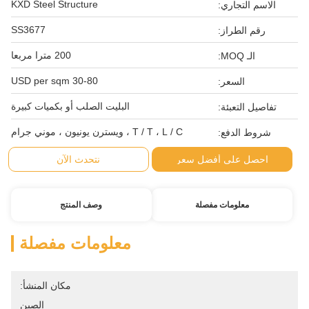
KXD Steel Structure
الاسم التجاري:
SS3677
رقم الطراز:
200 مترا مربعا
الـ MOQ:
30-80 USD per sqm
السعر:
البليت الصلب أو بكميات كبيرة
تفاصيل التعبئة:
T / T ، L / C ، ويسترن يونيون ، موني جرام
شروط الدفع:
احصل على أفضل سعر
نتحدث الآن
معلومات مفصلة
وصف المنتج
معلومات مفصلة
مكان المنشأ:
الصين