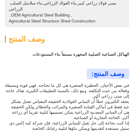
مبنى فولاذ زراعي كبير,بناء الفولاذ الزراعي,بناء سلاسل الصلب 
الزراعي
, 
OEM Agricultural Steel Building
, 
Agricultural Steel Structure Shed Construction
وصف المنتج
الهياكل الصناعية الصلبية المجهزة مسبقاً بناء المستودعات
وصف المنتج:
في بعض الأحيان، الحظيرة الصغيرة هي كل ما تحتاجه. فهي قوية وبسيطة
وفعالة من حيث التكلفة. ومع ذلك، بالنسبة للتطبيقات الكبيرة، هناك حاجة
إلى مبنى زراعي أكبر.
يعتقد الكثيرون خطأً أن المباني الفولاذية الخفيفة المقياس تعمل بشكل
جيد فقط في أماكن القيادة الصغيرة والمرائب والحظائر.ولكن الحقيقة
هي أن المباني المعدنية الزراعية يمكن تصميمها لتلبية تقريبا أي زراعة
أكبر، الحاجة التجارية أو الصناعية.
إذا كنت بحاجة إلى حل ثقيل للمباني الزراعية، فإن شركة كيه إكس دي
ستيل مستعدة لتقديمها.ويمكن بناؤها لتلبية رغباتك الخاصة.