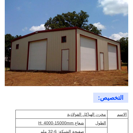
التخصيص:
الاسم
مخزن الهياكل الفولاذية
الطول
شعاع H: 4000-15000mm
صفيحة الشبكة: 6-32 ملم