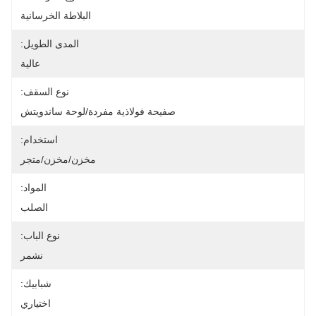
البلاطة الخرسانية
المدى الطويل:
عالية
نوع السقف:
صفيحة فولاذية مفردة/لوحة ساندويتش
استخدام:
مخزن/مخزن/متجر
المواد:
الصلب
نوع الباب:
نشمر
شبابيك:
اختياري