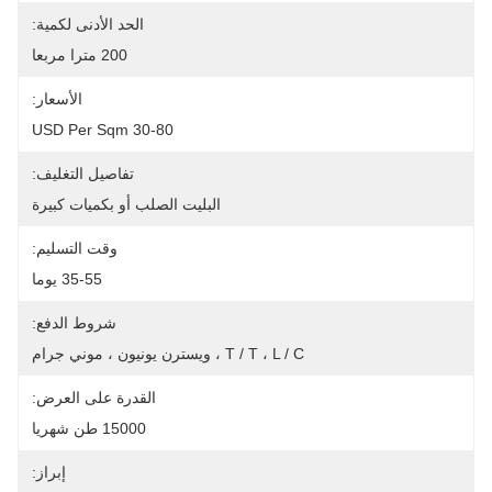
الحد الأدنى لكمية:
200 مترا مربعا
الأسعار:
30-80 USD Per Sqm
تفاصيل التغليف:
البليت الصلب أو بكميات كبيرة
وقت التسليم:
35-55 يوما
شروط الدفع:
T / T ، L / C ، ويسترن يونيون ، موني جرام
القدرة على العرض:
15000 طن شهريا
إبراز: