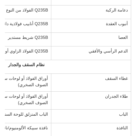
دعامة الركبة
Q235B الفولاذ من النوع C و Z
أنبوب العقدة
Q235B أنابيب فولاذية دائرية
العصا
Q235B شريط مستدير
الدعم الرأسي والأفقي
Q235B الفولاذ الزاوي أو القضيب الدائري أو أنابيب الفولاذ
نظام السقف والجدار
غطاء السقف
الصوف الصخري)
طلاء الجدران
الصوف الصخري)
الباب
الباب المنزلق للوحة السندو
النافذة
نافذة سبيكة الألومنيوم/نا