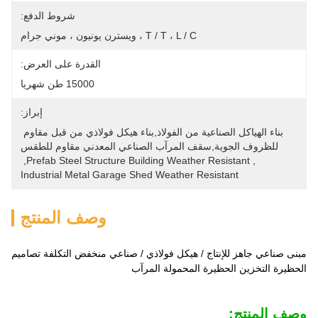
شروط الدفع:
T / T ، L / C ، ويسترن يونيون ، موني جرام
القدرة على العرض:
15000 طن شهريا
إبراز:
بناء الهياكل الصناعية من الفولاذ,بناء هيكل فولاذي من قبل مقاوم 
للظروف الجوية,سقف المرآب الصناعي المعدني مقاوم للطقس
, 
Prefab Steel Structure Building Weather Resistant
, 
Industrial Metal Garage Shed Weather Resistant
وصف المنتج
مبنى صناعي جاهز للإنتاج / هيكل فولاذي / صناعي منخفض التكلفة تصاميم
الحظيرة التخزين الحظيرة المحمولة المرآب
وصف المنتج: