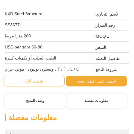
KXD Steel Structure
الاسم التجاري:
SS3677
رقم الطراز:
200 مترا مربعا
الـ MOQ:
30-80 USD per sqm
السعر:
البليت الصلب أو بكميات كبيرة
تفاصيل التعبئة:
T / T ، L / C ، ويسترن يونيون ، موني جرام
شروط الدفع:
احصل على أفضل سعر
نتحدث الآن
معلومات مفصلة
وصف المنتج
معلومات مفصلة