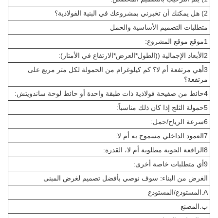
2) هل يمكنك أن تخبرني بمشروعك في البنية الفولاذية؟
متطلبات التصميم الأساسية والحمل
1موقع موقع المشروع:
2الأبعاد الإجمالية ((الطول*العرض*الارتفاع في الأمتار):
3أهي مرتفعة أم لا؟ كم كيلوغرام من الحمولة لكل متر مربع على
مرتفعة؟
4حائط من صفيحة فولاذية ذات طبقة واحدة أو حائط لوحة ساندويتش:
5حمولة الثلج إذا كان ذلك مناسباً:
6سرعة الرياح/حمل:
7العمود الداخلي مسموح به أم لا:
8الرافعة الجوية مطلوبة أم لا، القدرة:
9أي متطلبات خاصة أخرى:
الغرض من البناء: سوف نوصي بأفضل تصميم لغرض المبنى
A.المستودع/المستودع
ب.المصنع