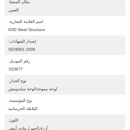
مكان المنشأ:
الصين
اسم العلامة التجارية:
KXD Steel Structure
إصدار الشهادات:
ISO9001:2008
رقم الموديل:
SS3677
نوع الجدار:
لوحة مموجة/لوحة ساندويتش
نوع المؤسسة:
البلاطة الخرسانية
اللون:
أزرق/أحمر/رمادي أبيض