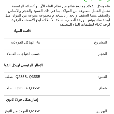
بناء هيكل الفولاذ هو نوع شائع من نظام البناء الآن، وأعضائه الرئيسية
تحمل الحمل مصنوعة من الفولاذ، بما في ذلك العمود والحجر والأساس
والسقف،بينما السقف والجدار باستخدام مجموعة متنوعة من المواد، مثل
لوحة ساندويتش، ورقة الصلب، شبكة الأسلاك، لوح الأسمنت الرغوة،
لوحة ALC لتطبيقات البناء المختلفة
قائمة المواد
المشروع
بناء الهياكل الفولاذية
الحجم
حسب احتياجات العملاء
الإطار الرئيسي لهيكل الفولاذ
العمود
Q235B، Q355B الصلب الحديدي H Section
شعاع
Q235B، Q355B الصلب الحديدي H Section
إطار هيكل فولاذ ثانوي
البورلين
Q235B الفولاذ من النوع C و Z