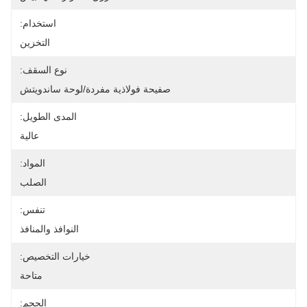
استخدام:
التخزين
نوع السقف:
صفيحة فولاذية مفردة/لوحة ساندويتش
المدى الطويل:
عالية
المواد:
الصلب
تنفس:
النوافذ والمنافذ
خيارات التخصيص:
متاحة
الحجم: