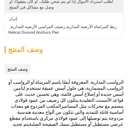
اطلب استرداد الأموال إذا لم يتم شحن طلبك، أو كان مفقودًا، أو 
وصل مع مشاكل في المنتج.
إبراز:
ربط المراساة الأرضية المدارية,رصيف المراسي الأرضية المدارية
, 
Helical Ground Anchors Pier
وصف المنتج
وصف المنتج
الرواسب المدارية، المعروفة أيضًا باسم المرساة أو الرواسب أو
الرواسب المسمارية، هي حلول أسس عميقة تستخدم لتأمين
أسس جديدة أو إصلاح أسس قائمة، وهي تحسين حديث على
قواعد الأسمنت التقليدية.يتكون كل رصيف من عمود فولاذي
مصمم مع محركات مثل المساميرالمكعب المزدوج هو معدات
أساسية قابلة للتمديد والتي تتكون من ألواح معدنية هندسية
مزدوجة يتم توصيلها إلى عمود فولاذي مركزي باستخدام مقطع
عرضي مستطيل أو مستطيل.سمك الصفيحة الصلبةيتم تحديد