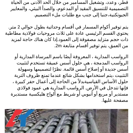
قطر، وعدد، وتشغيل المسامير من خلال الحد الأدنى من الحياة
التصميمية للتنسيق المقيد أو المدعوم، والصدأ البيئي، والمعايير
الجيوتكنية،جنبا إلى جنب مع طلبات ملء التصميم.
يتم توفير أكوام المسمار في أقسام وحداتية بطول حوالي 2 متر.
يحتوي القسم الرئيسي عادة على ثلاث مروحيات فولاذية مطاطية
ذات حجم متزايد مصفوقة إلى العمود.إذا كان هناك حاجة لمزيد
من العمق، يتم توفير أقسام متابعة 2m.
الرواسب المدارية ، المعروفة أيضًا باسم المرساة المدارية أو
الرواسب المدمجة ، هي حلول أسس عميقة تستخدم لتثبيت
أسس جديدة أو إصلاح أسس قائمة. نظرًا لتصميمها وسهولة
التثبيت ،يتم استخدامها بشكل شائع عندما تمنع ظروف التربة
حلول الأساس القياسيةبدلاً من الحاجة إلى أعمال حفر كبيرة ،
فإنها تتدخل في الأرض. الرواسب المدارية هي عمود فولاذي
مستدير أو مربع أو أنبوبي أو شريط مع ألواح هليكسية مستديرة
مصفحة عليها.