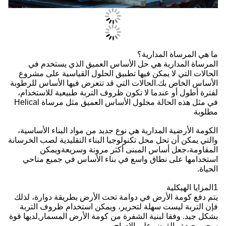
ما هي المرساة المدارية؟
المرساة المدارية هي حل الأساس العميق الذي يستخدم في
الحالات التي لا يمكن فيها تطبيق الحلول القياسية على مشروع
الأساس الخاص بك.الحالات التي قد تتعرض فيها الأساس للرطوبة
لفترة أطول أو عندما لا تكون ظروف التربة طبيعية للاستخدام،
في مثل هذه الحالة محلول الأساس العميق مثل مرساة Helical
مطلوبة
الكومة الأرضية المدارية هي نوع جديد من مواد البناء الأساسية،
والتي يمكن أن تحل محل تكنولوجيا البناء التقليدية لصب الخرسانة
المقاومة،جعل أساس المبنى أكثر مرونة وسريعةويمكن
استخدامها على نطاق واسع في بناء الأساس في جميع مناحي
الحياة.
1المزايا الهيكلية
يتم دفع كومة الأرض في دوامة تحت الأرض بطريقة دوارة، لذلك
فإن التربة ليست سهلة لتحرير، ويمكن استخدام ظروف التربة
بشكل جيد. وفقا لبنية الشفرة من كومة الأرض المسمار,لديها قوة
سحب جيدة والقبض على الإدراج