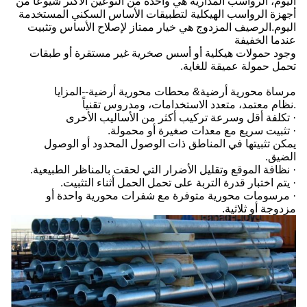
اليوم، الرواسب المدارية هي واحدة من النوعين الأكثر شيوعًا من
أجهزة الرواسب الهيكلية لتطبيقات الأساس السكني المستخدمة
اليوم.الرصيف المزدوج هي خيار ممتاز لإصلاح الأساس وتثبيت
عندما الخفيفة
وجود حمولات هيكلية أو أسس صخرية غير مستقرة أو طبقات
تحمل حمولة عميقة للغاية.
مرساة محورية أرضية& محطات محورية أرضية--المزايا
.نظام معتمد، متعدد الاستخدامات، ومدروس تقنياً
· تكلفة أقل وسرعة تركيب أكثر من الأساليب الأخرى
· تثبيت سريع مع معدات صغيرة أو محمولة.
يمكن تثبيتها في المناطق ذات الوصول المحدود أو الوصول
الضيق.
· نظافة الموقع وتقليل الأضرار التي لحقت بالمناظر الطبيعية.
· يتم اختبار قدرة التربة على تحمل الحمل أثناء التثبيت.
· مرسومات محورية متوفرة مع شفرات محورية واحدة أو
مزدوجة أو ثلاثية.