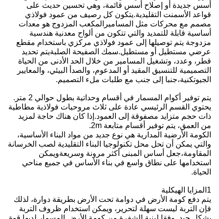
أسس جديدة أو إصلاح أسس قائمة، وهي تحسين حديث على
قواعد الأسمنت التقليدية.يتكون كل رصيف من عمود فولاذي
مصمم مع محركات مثل المساميرالمكعب المزدوج هو معدات
أساسية قابلة للتمديد والتي تتكون من ألواح معدنية هندسية
مزدوجة يتم توصيلها إلى عمود فولاذي مركزي باستخدام مقطع
عرضي مستطيل أو مستطيل.سمك الصفيحة الصلبةيتم تحديد
قطر، وعدد، وتشغيل المسامير من خلال الحد الأدنى من الحياة
التصميمية للتنسيق المقيد أو المدعوم، والصدأ البيئي، والمعايير
الجيوتكنية،جنبا إلى جنب مع طلبات ملء التصميم.
يتم توفير أكوام المسمار في أقسام وحداتية بطول حوالي 2 متر.
يحتوي القسم الرئيسي عادة على ثلاث مروحيات فولاذية مطاطية
ذات حجم متزايد مصفوقة إلى العمود.إذا كان هناك حاجة لمزيد
من العمق، يتم توفير أقسام متابعة 2m.
الكومة الأرضية المدارية هي نوع جديد من مواد البناء الأساسية،
والتي يمكن أن تحل محل تكنولوجيا البناء التقليدية لصب الخرسانة
المقاومة،جعل أساس المبنى أكثر مرونة وسريعةويمكن
استخدامها على نطاق واسع في بناء الأساس في جميع مناحي
الحياة.
1المزايا الهيكلية
يتم دفع كومة الأرض في دوامة تحت الأرض بطريقة دوارة، لذلك
فإن التربة ليست سهلة لتحرير، ويمكن استخدام ظروف التربة
بشكل جيد. وفقا لبنية الشفرة من كومة الأرض المسمار,لديها قوة