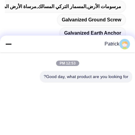
مرسومات الأرض,المسمار التركي المسالك,مرساة الأرض المغل
Galvanized Ground Screw
Galvanized Earth Anchor
Patrick
12:53 PM
اتصال سريع
Good day, what product are you looking for?
العنوان
رقم 15 شارع تشانغجيانغ، بينغدو، تشينغداو، شاندونغ
الهاتف
86-156-5310-0953
البريد الإلكتروني
davidkxd@chinasteelstructure.cn