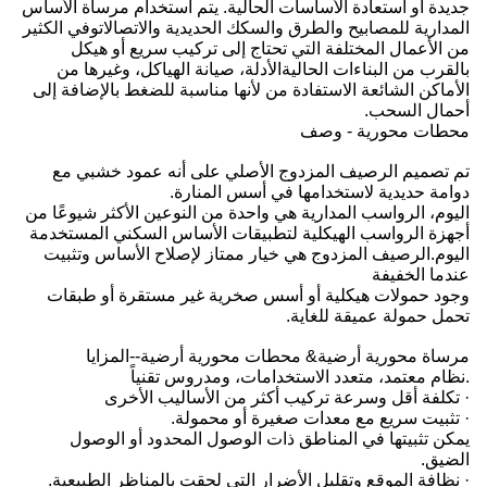
جديدة أو استعادة الأساسات الحالية. يتم استخدام مرساة الأساس
المدارية للمصابيح والطرق والسكك الحديدية والاتصالاتوفي الكثير
من الأعمال المختلفة التي تحتاج إلى تركيب سريع أو هيكل
بالقرب من البناءات الحاليةالأدلة، صيانة الهياكل، وغيرها من
الأماكن الشائعة الاستفادة من لأنها مناسبة للضغط بالإضافة إلى
أحمال السحب.
محطات محورية - وصف
تم تصميم الرصيف المزدوج الأصلي على أنه عمود خشبي مع
دوامة حديدية لاستخدامها في أسس المنارة.
اليوم، الرواسب المدارية هي واحدة من النوعين الأكثر شيوعًا من
أجهزة الرواسب الهيكلية لتطبيقات الأساس السكني المستخدمة
اليوم.الرصيف المزدوج هي خيار ممتاز لإصلاح الأساس وتثبيت
عندما الخفيفة
وجود حمولات هيكلية أو أسس صخرية غير مستقرة أو طبقات
تحمل حمولة عميقة للغاية.
مرساة محورية أرضية& محطات محورية أرضية--المزايا
.نظام معتمد، متعدد الاستخدامات، ومدروس تقنياً
· تكلفة أقل وسرعة تركيب أكثر من الأساليب الأخرى
· تثبيت سريع مع معدات صغيرة أو محمولة.
يمكن تثبيتها في المناطق ذات الوصول المحدود أو الوصول
الضيق.
· نظافة الموقع وتقليل الأضرار التي لحقت بالمناظر الطبيعية.