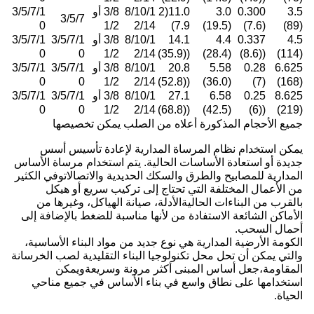
3.5
0.300
3.0
11.0(2
8/10/1
3/8 أو
3/5/7/1
3/5/7
0
1/2
2/14
7.9)
(19.5)
(7.6)
(89)
4.5
0.337
4.4
14.1
8/10/1
3/8 أو
3/5/7/1
3/5/7/1
0
0
1/2
2/14
((35.9)
(28.4)
((8.6)
(114)
6.625
0.28
5.58
20.8
8/10/1
3/8 أو
3/5/7/1
3/5/7/1
0
0
1/2
2/14
((52.8)
(36.0)
(7)
(168)
8.625
0.25
6.58
27.1
8/10/1
3/8 أو
3/5/7/1
3/5/7/1
0
0
1/2
2/14
((68.8)
(42.5)
((6)
(219)
جميع الأحجام المذكورة أعلاه من الصلب يمكن تخصيصها
يمكن استخدام نظام المرساة المدارية لإعادة تأسيس أسس
جديدة أو استعادة الأساسات الحالية. يتم استخدام مرساة الأساس
المدارية للمصابيح والطرق والسكك الحديدية والاتصالاتوفي الكثير
من الأعمال المختلفة التي تحتاج إلى تركيب سريع أو هيكل
بالقرب من البناءات الحاليةالأدلة، صيانة الهياكل، وغيرها من
الأماكن الشائعة الاستفادة من لأنها مناسبة للضغط بالإضافة إلى
أحمال السحب.
الكومة الأرضية المدارية هي نوع جديد من مواد البناء الأساسية،
والتي يمكن أن تحل محل تكنولوجيا البناء التقليدية لصب الخرسانة
المقاومة،جعل أساس المبنى أكثر مرونة وسريعةويمكن
استخدامها على نطاق واسع في بناء الأساس في جميع مناحي
الحياة.