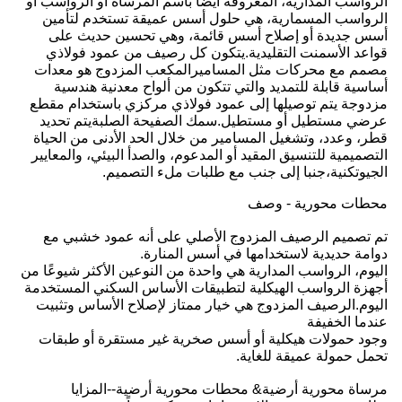
الرواسب المدارية، المعروفة أيضًا باسم المرساة أو الرواسب أو
الرواسب المسمارية، هي حلول أسس عميقة تستخدم لتأمين
أسس جديدة أو إصلاح أسس قائمة، وهي تحسين حديث على
قواعد الأسمنت التقليدية.يتكون كل رصيف من عمود فولاذي
مصمم مع محركات مثل المساميرالمكعب المزدوج هو معدات
أساسية قابلة للتمديد والتي تتكون من ألواح معدنية هندسية
مزدوجة يتم توصيلها إلى عمود فولاذي مركزي باستخدام مقطع
عرضي مستطيل أو مستطيل.سمك الصفيحة الصلبةيتم تحديد
قطر، وعدد، وتشغيل المسامير من خلال الحد الأدنى من الحياة
التصميمية للتنسيق المقيد أو المدعوم، والصدأ البيئي، والمعايير
الجيوتكنية،جنبا إلى جنب مع طلبات ملء التصميم.
محطات محورية - وصف
تم تصميم الرصيف المزدوج الأصلي على أنه عمود خشبي مع
دوامة حديدية لاستخدامها في أسس المنارة.
اليوم، الرواسب المدارية هي واحدة من النوعين الأكثر شيوعًا من
أجهزة الرواسب الهيكلية لتطبيقات الأساس السكني المستخدمة
اليوم.الرصيف المزدوج هي خيار ممتاز لإصلاح الأساس وتثبيت
عندما الخفيفة
وجود حمولات هيكلية أو أسس صخرية غير مستقرة أو طبقات
تحمل حمولة عميقة للغاية.
مرساة محورية أرضية& محطات محورية أرضية--المزايا