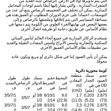
التي يتم تدويرها أولاً في الأرض. الرصاص لديه العديد من
الشفرات المدارية ، والتي يشار إليها أيضًا باسم لوحات المحامل
المدارية ،يمكن أن تختلف في الحجمبعد الرصاص يتبع أي عدد من
التوسعات، اعتمادا على عزم الدوران المطلوب أو العمق.هذه هي
ببساطة المسامير التي يتم إغلاقها وملصقها بالرصاص و إلى
بعضها البعض في نهايتهاالجزء العلوي من الكومة يتم دمجها في
نظام الأساس عن طريق دعامة أو طريقة اتصال أخرى.
تستخدم الركائز المدارية في جميع أنحاء العالم لتأمين المباني
السكنية والتجارية وأسس الأبراج وأسس المعدات الثقيلة والعديد
من تطبيقات نظام الأساس العميق الأخرى.
يمكن أن يأتي العمود إما في شكل دائري أو مربع ويكون عادة
مجوفًا.
كومة محورية دائرية
حجم
سمك
منطقة
المحيط
حجم
سمك
طول
طول
العمود
الجدار
المعادن
في
الشريط
الدوائر
الرصاص
التمديد
OD في
في
in2
(سم)
في
في
ف
ف
(ملم)
(ملم)
(cm2)
2.875
0.203
1.7
9.0
8/10/1
3/8 أو
3/5/7/1
3/5/7
0
1/2
2/14
(22.9)
(11.0)
((5.2)
(73)
2.875
0.276
2.3
9.0
8/10/1
3/8 أو
3/5/7/1
3/5/7
0
1/2
2/14
(22.9)
(14.8)
((7.0)
(73)