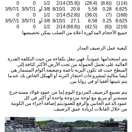
0
0
1/2
2/14
((35.9)
(28.4)
((8.6)
(114)
6.625
0.28
5.58
20.8
8/10/1
3/8 أو
3/5/7/1
3/5/7/1
0
0
1/2
2/14
((52.8)
(36.0)
(7)
(168)
8.625
0.25
6.58
27.1
8/10/1
3/8 أو
3/5/7/1
3/5/7/1
0
0
1/2
2/14
((68.8)
(42.5)
((6)
(219)
جميع الأحجام المذكورة أعلاه من الصلب يمكن تخصيصها
كيفية عمل الرصيف المدار
يتم استخدامها عمودياً، فهي تنقل بكفاءة من حيث التكلفة القدرة
العالية على تحمل الحمولة من تحت الأرض الأكثر كثافة إلى
السطح حيث قد تكون التربة ناعمة وضعيفة.أكوام المسمار هي
أيضا مثالية لمشروعات احتجاز التربة أو الهيكل الخاص بك عندما
يتم تثبيتها أفقيا أو في زوايا بين.
يتم تصنيع الرصيف المزدوج اليوم إما من عمود فولاذ مستدحرج
مستدير أو مربع مع لوحة مزدوجة واحدة أو أكثر في كل
عمود.الدعم الجانبي والرفع للعموديتم إضافة أجزاء من الكومة
من خلال القابلات لزيادة عمق الرصيف.