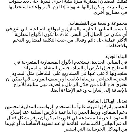
تمتلك القضبان المدارية ميزة بيئية أخرى كبيرة. حتى بعد سنوات
من التثبيت، يمكن إزالتها بسهولة إذا لزم الأمر وإعادة استخدامها
في مشاريع أخرى.
مجموعة واسعة من التطبيقات
بالنسبة للمباني التجارية والمنازل والمواقع الصناعية التي تقع في
أي مكان من الجبال إلى البحر، عادة ما تكون الألواح المدارية
الأكثر عملية،حل دائم وفعال من حيث التكلفة لمشاريع الدعم
والاحتفاظ.
البناء الجديد
في المباني الجديدة، تستخدم الألواح المسمارية المتعرجة في
السطوح فوق الأرض أو المياه، جسور المشاة، والممرات.
ستجدونها لا غنى عنها في المشاريع على الشاطئ مثل السدود
البحرية،الحواجز، مرساة الأنابيب أو رصيف القوارب لأنها يمكن أن
تخترق قاع الماء من خلال الرمال والحديد. فهي مثالية للأبراج
بالإضافة إلى إشارات ودعم الإضاءة أيضا.
تعديل الهياكل القائمة
لتحسين انزلاق التربة، غالباً ما تستخدم الرواسب المدارية لتحسين
دعم الصفائح، وربط الجدران الداعمة بالأرض الصلبة عند إصلاح
السدود البحرية المتصدعة في فلوريدا.يمكن أن توفر بشكل فعال
الدعم الجانبي للأساسات القائمة أو عند تسوية الأساسات أو غيرها
من الهياكل الخرسانية التي استقر.