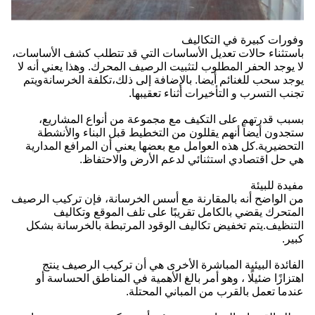
وفورات كبيرة في التكاليف
باستثناء حالات تعديل الأساسات التي قد تتطلب كشف الأساسات،
لا يوجد الحفر المطلوب لتثبيت الرصيف المحرك. وهذا يعني أنه لا
يوجد سحب للغنائم أيضا. بالإضافة إلى ذلك،تكلفة الخرسانةويتم
تجنب التسرب و التأخيرات أثناء تعقيبها.
بسبب قدرتهم على التكيف مع مجموعة من أنواع المشاريع،
ستجدون أيضاً أنهم يقللون من التخطيط قبل البناء والأنشطة
التحضيرية.كل هذه العوامل مع بعضها يعني أن المرافع المدارية
هي حل اقتصادي استثنائي لدعم الأرض والاحتفاظ.
مفيدة للبيئة
من الواضح أنه بالمقارنة مع أسس الخرسانة، فإن تركيب الرصيف
المتحرك يقضي بالكامل تقريبًا على تلف الموقع وتكاليف
التنظيف.يتم تخفيض تكاليف الوقود المرتبطة بالخرسانة بشكل
كبير.
الفائدة البيئية المباشرة الأخرى هي أن تركيب الرصيف ينتج
اهتزازًا ضئيلًا ، وهو أمر بالغ الأهمية في المناطق الحساسة أو
عندما تعمل بالقرب من المباني المحتلة.