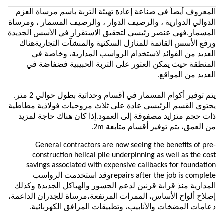
المعروف أيضاً في صناعة إعادة تهيئة التربة باسم مرساة العزم
الدوالي الدوارية ، والرصيف الدوار ، والرصيف المسمار ، ومرساة
المسمار.فهي عنصر رئيسي لتحقيق الاستقرار في الأسس الجديدة
ورفع الأسس القائمة للمنازل السكنية والمنشآت التجاريةهناك
العديد من الفوائد لاستخدام الرواسب المدارية، وخاصة في
المنطقة حيث يمكن العثور على التربة الحبيبية فضفاضة في
العديد من المواقع.
يتم توفير أكوام المسمار في أقسام وحداتية بطول حوالي 2 متر.
يحتوي القسم الرئيسي عادة على ثلاث مروحيات فولاذية مطاطية
ذات حجم متزايد مصفوقة إلى العمود.إذا كان هناك حاجة لمزيد
من العمق، يتم توفير أقسام متابعة 2m.
General contractors are now seeing the benefits of pre-
construction helical pile underpinning as well as the cost
savings associated with expensive callbacks for foundation
repairs after the job is completeوقد استخدمت الرواسب
المدارية منذ قرابة قرنين لدعم الجسور والهياكل الجديدة وكذلك
إصلاح ألواح الأساس، الممرات المرتفعة،مرساة للجدران الداعمة،
دعامات المضخات والأنابيب، وتطبيقات المرافق الكهربائية.