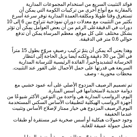
فوائد التثبيت السريع من استخدام المجموعات المدارية
بالمقارنة مع أنواع أخرى من تركيبات الكومة التي يمكن أن
تستغرق وقتا طويلا ومكلفة،العمدة المدارية توفر سرعة أسرع
بكثير من التثبيت مع معدلات دوران نموذجية تتراوح بين 6 إلى 10
دورات في الدقيقةعلى الرغم من أن بعض العوامل يمكن أن تؤثر
بشكل مختلف على كل موقع، معظم المرساة يمكن أن تدفع
حوالي 0.6 متر في الدقيقة.
وهذا يعني أنّه يمكن أن يتمّ تركيب رصيفٍ مروّجٍ بطول 15 متراً
في أقلّ من 30 دقيقة.ولكنه أيضا يزيل الحاجة إلى انتظار
الخرسانة لتشديدوأخيراً، الفائدة الرئيسية للترسانة المدارية
السريعة هي قدرتها على حمل الأحمال على الفور عند التثبيت.
محطات محورية - وصف
تم تصميم الرصيف المزدوج الأصلي على أنه عمود خشبي مع
دوامة حديدية لاستخدامها في أسس المنارة.
اليوم، الرواسب المدارية هي واحدة من النوعين الأكثر شيوعًا من
أجهزة الرواسب الهيكلية لتطبيقات الأساس السكني المستخدمة
اليوم.الرصيف المزدوج هي خيار ممتاز لإصلاح الأساس وتثبيت
عندما الخفيفة
وجود حمولات هيكلية أو أسس صخرية غير مستقرة أو طبقات
تحمل حمولة عميقة للغاية.
مرساة محورية أرضية& محطات محورية أرضية--المزايا