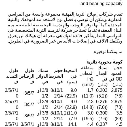
and bearing capacity.
تقدم شركات إصلاح التربة المهنية مجموعة واسعة من المراسي
المدارية ويمكن أن توصي بأفضل نوع لاستخدامه لموقعك والبنية
المحددة.كما أنها توفر التوجيه والهندسة المخصصة لتلبية تصاميم
البناء المعقدةعندما تستأجر شركة لترميم التربة المتخصصة في
المراسي المداريةأكبر فائدة لديك هي معرفة أن هيكلك لن يغرق
ويكلّفك الآلاف في إصلاحات الأساس غير الضرورية في الطريق.
ما يمكننا توفيره
كومة محورية دائرية
حجم
سمك
منطقة
المحيط
حجم
سمك
طول
طول
العمود
الجدار
المعادن
في
الشريط
الدوائر
الرصاص
التمديد
OD في
في
in2
(سم)
في
في
ف
ف
(ملم)
(ملم)
(cm2)
2.875
0.203
1.7
9.0
8/10/1
3/8 أو
3/5/7/1
3/5/7
0
1/2
2/14
(22.9)
(11.0)
((5.2)
(73)
2.875
0.276
2.3
9.0
8/10/1
3/8 أو
3/5/7/1
3/5/7
0
1/2
2/14
(22.9)
(14.8)
((7.0)
(73)
3.5
0.300
3.0
11.0(2
8/10/1
3/8 أو
3/5/7/1
3/5/7
0
1/2
2/14
7.9)
(19.5)
(7.6)
(89)
4.5
0.337
4.4
14.1
8/10/1
3/8 أو
3/5/7/1
3/5/7/1