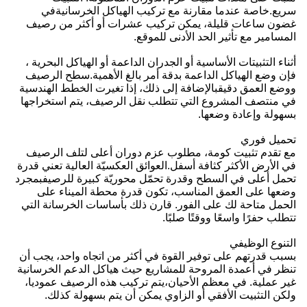
سريع.خاصة عندما مقارنة مع تركيب الهياكل الخرسانيةفي
غضون ساعات قليلة، يمكن تركيب عشرات أو أكثر من رصيف
المسامير مع تأثير الحد الأدنى للموقع.
أثناء التثبيتات الأساسية أو الجدران الداعمة أو الهياكل البحرية ،
فإن وضع الهياكل الداعمة بدقة أمر بالغ الأهمية.سطح الرصيف
ووضع العمق دقيقبالإضافة إلى ذلك، إذا تغيرت الخطط الهندسية
في منتصف المشروع التي تتطلب نقل الرصيف، يتم استخراجها
بسهولة وإعادة وضعها.
تحميل فوري
مع تقدم تثبيت كومة، مطلوب عزم دوران أعلى لتلف الرصيف
في الأرض الأكثر كثافة أسفل.العوائق العكسيّة العالية تعني قدرة
تحمل أعلى في السطح وقدرة تحمّل محوريّة كبيرة للرصيفبمجرد
وضعها على العمق المناسب، تكون قدرة محطة الميناء على
الحمل متاحة لك على الفور. قارن ذلك بأساسات الخرسانة التي
تتطلب حفرًا واسعًا ووقتًا صلبًا.
التنوع الوظيفي
بسبب قدرتهم على توفير القوة في أكثر من اتجاه واحد، يجب أن
تنظر في أعمدة المروحة للمشاريع حيث هياكل الدعم الخرسانية
غير عملية. في معظم الأحيان،يتم تركيب هذه الرصيف عموديا،
ولكن التثبيت الأفقي أو الزاوي يمكن أن يتم بسهولة كذلك.