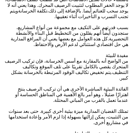
لا يوجد الحفر المطلوب لتثبيت الرصيف المحرك. وهذا يعني أنه لا
يوجد سحب للغنائم أيضا. بالإضافة إلى ذلك،تكلفة الخرسانةويتم
تجنب التسرب و التأخيرات أثناء تعقيبها.
بسبب قدرتهم على التكيف مع مجموعة من أنواع المشاريع،
ستجدون أيضاً أنهم يقللون من التخطيط قبل البناء والأنشطة
التحضيرية.كل هذه العوامل مع بعضها يعني أن المرافع المدارية
هي حل اقتصادي استثنائي لدعم الأرض والاحتفاظ.
مفيدة للبيئة
من الواضح أنه بالمقارنة مع أسس الخرسانة، فإن تركيب الرصيف
المتحرك يقضي بالكامل تقريبًا على تلف الموقع وتكاليف
التنظيف.يتم تخفيض تكاليف الوقود المرتبطة بالخرسانة بشكل
كبير.
الفائدة البيئية المباشرة الأخرى هي أن تركيب الرصيف ينتج
اهتزازًا ضئيلًا ، وهو أمر بالغ الأهمية في المناطق الحساسة أو
عندما تعمل بالقرب من المباني المحتلة.
تمتلك القضبان المدارية ميزة بيئية أخرى كبيرة. حتى بعد سنوات
من التثبيت، يمكن إزالتها بسهولة إذا لزم الأمر وإعادة استخدامها
في مشاريع أخرى.