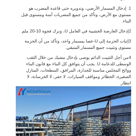
1. إدخال المسمار الأرضي، وتدويره حتى قاعدة المضرب هو
مستوى مع الأرض، وتأكد من جميع المضربات آمنة ومستوى قبل
البناء.
2إدخال العارضة الخشبية في العامل U، وترك فجوة 10-20 ملم.
3إثبات الحزمة إلى U-عصا بمسمار واحد، وتأكد من أن الحزمة
مستوى وتثبيت جميع المسمار المتبقي.
4من أجل التثبيت الدائم يوصى بإدخال مشبك من خلال الثقب
الوسطى للدعامة U. يجب أن يتوافق كل البناء مع قانون البناء
ووائح المجلس.مناسبة للجدارة، المرافق، السطحات، المنازل
الصغيرة، الحظائر ومواقف السيارات، لا حفر، لا الخرسانة، لا
انتظار.