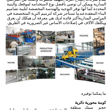
المدارية ويمكن أن توصي بأفضل نوع لاستخدامه لموقعك والبنية
المحددة.كما أنها توفر التوجيه والهندسة المخصصة لتلبية تصاميم
البناء المعقدةعندما تستأجر شركة لترميم التربة المتخصصة في
المراسي المداريةأكبر فائدة لديك هي معرفة أن هيكلك لن يغرق
ويكلّفك الآلاف في إصلاحات الأساس غير الضرورية في الطريق.
ما يمكننا توفيره
كومة محورية دائرية
حجم
سمك
منطقة
المحيط
حجم
سمك
طول
طول