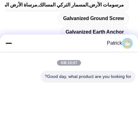
مرسومات الأرض,المسمار التركي المسالك,مرساة الأرض المغل
Galvanized Ground Screw
Galvanized Earth Anchor
Patrick
10:07 AM
اتصال سريع
Good day, what product are you looking for?
العنوان
رقم 15 شارع تشانغجيانغ، بينغدو، تشينغداو، شاندونغ
الهاتف
86-156-5310-0953
البريد الإلكتروني
davidkxd@chinasteelstructure.cn