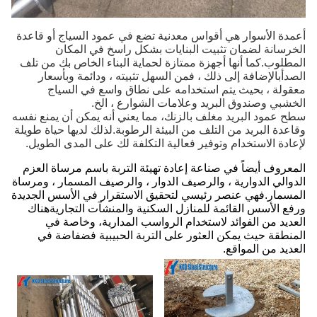
أعمدة الأسوار هي أقواس معدنية تضع في عمود السياج أو قاعدة
الخرسانة لضمان تثبيت البنايات بشكل راسخ في المكان
المطلوب.كما أنها أجهزة ممتازة لحماية البناء الخاص بك من تلف
الصدأبالإضافة إلى ذلك ، فمن السهل تثبيته ، ودائمة وبأسعار
معقولة ، بحيث يتم استخدامه على نطاق واسع في السياج
الخشبي وصندوق البريد وعلامات الشوارع ، الخ.
سطح عمود البريد مغلف بالزنك، مما يعني أنه يمكن أن يمنع نفسه
وقاعدة البريد من التلف من البيئة الرطوبة.لذلك لديها حياة طويلة
لإعادة الاستخدام وتوفير فعالية التكلفة لك على المدى الطويل.
المعروف أيضاً في صناعة إعادة تهيئة التربة باسم مرساة العزم
الدوالي الدوارية ، والرصيف الدوار ، والرصيف المسمار ، ومرساة
المسمار.فهي عنصر رئيسي لتحقيق الاستقرار في الأسس الجديدة
ورفع الأسس القائمة للمنازل السكنية والمنشآت التجاريةهناك
العديد من الفوائد لاستخدام الرواسب المدارية، وخاصة في
المنطقة حيث يمكن العثور على التربة الحبيبية فضفاضة في
العديد من المواقع.