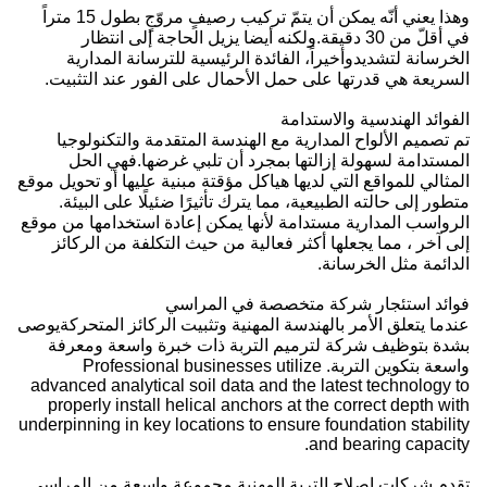
وهذا يعني أنّه يمكن أن يتمّ تركيب رصيفٍ مروّجٍ بطول 15 متراً
في أقلّ من 30 دقيقة.ولكنه أيضا يزيل الحاجة إلى انتظار
الخرسانة لتشديدوأخيراً، الفائدة الرئيسية للترسانة المدارية
السريعة هي قدرتها على حمل الأحمال على الفور عند التثبيت.
الفوائد الهندسية والاستدامة
تم تصميم الألواح المدارية مع الهندسة المتقدمة والتكنولوجيا
المستدامة لسهولة إزالتها بمجرد أن تلبي غرضها.فهي الحل
المثالي للمواقع التي لديها هياكل مؤقتة مبنية عليها أو تحويل موقع
متطور إلى حالته الطبيعية، مما يترك تأثيرًا ضئيلًا على البيئة.
الرواسب المدارية مستدامة لأنها يمكن إعادة استخدامها من موقع
إلى آخر ، مما يجعلها أكثر فعالية من حيث التكلفة من الركائز
الدائمة مثل الخرسانة.
فوائد استئجار شركة متخصصة في المراسي
عندما يتعلق الأمر بالهندسة المهنية وتثبيت الركائز المتحركةيوصى
بشدة بتوظيف شركة لترميم التربة ذات خبرة واسعة ومعرفة
واسعة بتكوين التربة. Professional businesses utilize
advanced analytical soil data and the latest technology to
properly install helical anchors at the correct depth with
underpinning in key locations to ensure foundation stability
and bearing capacity.
تقدم شركات إصلاح التربة المهنية مجموعة واسعة من المراسي