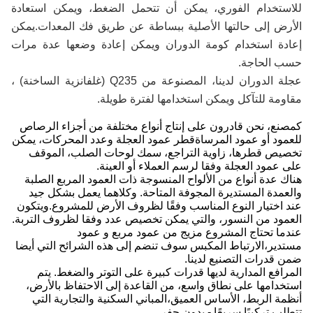
للاستخدام الفوري، يمكن أن تتحمل الضغط، ويمكن استعادة
الأرض إلى حالتها الأصلية ببساطة عن طريق فك المعدات.يمكن
إعادة استخدام كومة الدوران ويمكن إعادة وضعها عدة مرات
حسب الحاجة.
عجلة الدوران لدينا، المصنوعة من Q235 (غلفانزية الساخنة) ،
مقاومة للتآكل ويمكن استخدامها لفترة طويلة.
كمصنع، نحن قادرون على إنتاج أنواع مختلفة من أجزاء الرصاص
للعمود أو عمود المرساةقطر عمود العجلة وعدد المحركات، يمكن
تخصيص قطرها، زاوية التراجع، سمك لوحات الصلب، الموقف
على عمود العجلة وفقا لرسم العملاء أو العينة.
هناك عدة أنواع من الألواح المنسوجة ذات العمود المربع الصلبة
والعمدة المستديرة المجوفة المتاحة. وكلاهما يعمل بشكل جيد
عند اختيار النوع المناسب وفقًا لظروف الأرض للمشروع.ويتكون
العمود من النسور، والتي يمكن تخصيص عدد وفقا لظروف التربة.
عندما تحتاج المشروع مزيج من عمود مربع و عمود
مستدير،الارتباط المكبس سوف تنضم إلى هذه الشرائح التي أيضا
ضمن قدرات التصنيع لدينا.
المرافع المدارية لديها قدرات كبيرة على التوتر والضغط. يتم
استخدامها على نطاق واسع، من القاعدة إلى الاحتفاظ بالأرض،
أنظمة الربط، الأساس العميق،المباني السكنية والتجارية التي
تتطلب تركيبًا سريعًا - بدون حفر.