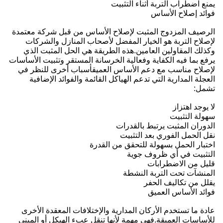
يمنع اضطراب التربة أثناء التثبيت
فوائد إصلاح الأساس
الرصيف المزدوج المثبت لإصلاح الأساس من قبل شركة معتمدة
لإصلاح التربة هو الخيار المفضل لأصحاب المنازل والشركات
وكذلك المقاولين العامين.هذه الطريقة هي الحل المثبت الذي
يرفع بما فيه الكفاية وفعالية الخرسانة المستقر وتثبيت الأساسات
لإصلاح مناسب مع دعم الأساس العميقأسباب أخرى للنظر في
العجلة المدارية التي تدعم الهياكل القائمة والفوائد الإضافية
تشمل:
لا يوجد اهتزاز
سهولة التثبيت
الدوران المثبت يرتبط بالقدرات
نقل الحمل الفوري بعد التثبيت
اختبار الحمل بسهولة للتحقق من القدرة
التثبيت في أي ظروف جوية
قليل من الاضطرابات
المنشآت تحت التربة النشطة
يقلل من تكاليف الحفر
فوائد الأساس العميق
عادة ما تستخدم الأركان المدارية والإختلافات المعقدة الأخرى
للأساسات العميقة.فهي مهمة لأنها تنقل عبء الهيكل أو المبنى