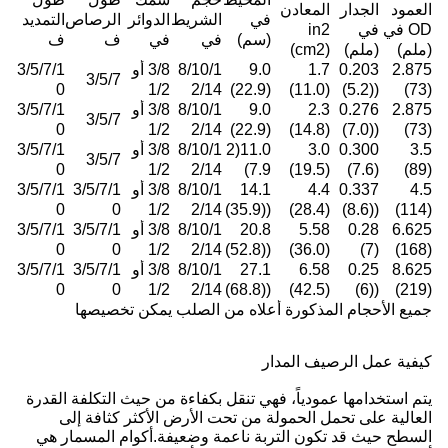
العمود
الجدار
المعادن
في
الشريط
الدوائر
الرصاص
التمديد
OD في
في
in2
(سم)
في
في
ف
ف
(ملم)
(ملم)
(cm2)
2.875
0.203
1.7
9.0
8/10/1
3/8 أو
3/5/7/1
3/5/7
0
1/2
2/14
(22.9)
(11.0)
((5.2)
(73)
2.875
0.276
2.3
9.0
8/10/1
3/8 أو
3/5/7/1
3/5/7
0
1/2
2/14
(22.9)
(14.8)
((7.0)
(73)
3.5
0.300
3.0
11.0(2
8/10/1
3/8 أو
3/5/7/1
3/5/7
0
1/2
2/14
7.9)
(19.5)
(7.6)
(89)
4.5
0.337
4.4
14.1
8/10/1
3/8 أو
3/5/7/1
3/5/7/1
0
0
1/2
2/14
((35.9)
(28.4)
((8.6)
(114)
6.625
0.28
5.58
20.8
8/10/1
3/8 أو
3/5/7/1
3/5/7/1
0
0
1/2
2/14
((52.8)
(36.0)
(7)
(168)
8.625
0.25
6.58
27.1
8/10/1
3/8 أو
3/5/7/1
3/5/7/1
0
0
1/2
2/14
((68.8)
(42.5)
((6)
(219)
جميع الأحجام المذكورة أعلاه من الصلب يمكن تخصيصها
كيفية عمل الرصيف المدار
يتم استخدامها عمودياً، فهي تنقل بكفاءة من حيث التكلفة القدرة
العالية على تحمل الحمولة من تحت الأرض الأكثر كثافة إلى
السطح حيث قد تكون التربة ناعمة وضعيفة.أكوام المسمار هي