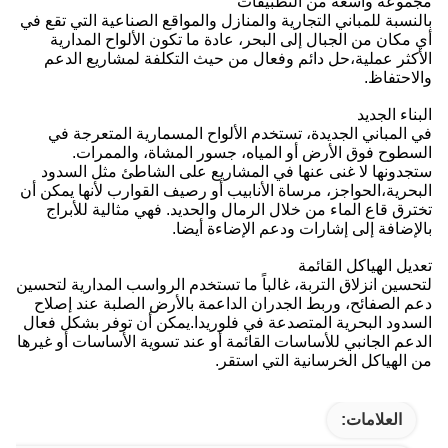
مجموعة واسعة من التطبيقات
بالنسبة للمباني التجارية والمنازل والمواقع الصناعية التي تقع في
أي مكان من الجبال إلى البحر، عادة ما تكون الألواح المدارية
الأكثر عملية،حل دائم وفعال من حيث التكلفة لمشاريع الدعم
والاحتفاظ.
البناء الجديد
في المباني الجديدة، تستخدم الألواح المسمارية المتعرجة في
السطوح فوق الأرض أو المياه، جسور المشاة، والممرات.
ستجدونها لا غنى عنها في المشاريع على الشاطئ مثل السدود
البحرية،الحواجز، مرساة الأنابيب أو رصيف القوارب لأنها يمكن أن
تخترق قاع الماء من خلال الرمال والحديد. فهي مثالية للأبراج
بالإضافة إلى إشارات ودعم الإضاءة أيضا.
تعديل الهياكل القائمة
لتحسين انزلاق التربة، غالباً ما تستخدم الرواسب المدارية لتحسين
دعم الصفائح، وربط الجدران الداعمة بالأرض الصلبة عند إصلاح
السدود البحرية المتصدعة في فلوريدا.يمكن أن توفر بشكل فعال
الدعم الجانبي للأساسات القائمة أو عند تسوية الأساسات أو غيرها
من الهياكل الخرسانية التي استقر.
العلامات: