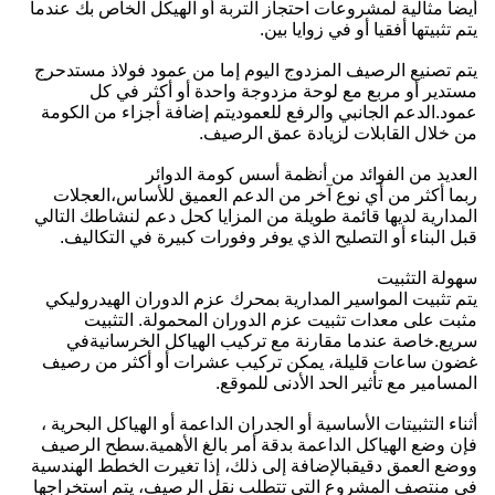
أيضا مثالية لمشروعات احتجاز التربة أو الهيكل الخاص بك عندما
يتم تثبيتها أفقيا أو في زوايا بين.
يتم تصنيع الرصيف المزدوج اليوم إما من عمود فولاذ مستدحرج
مستدير أو مربع مع لوحة مزدوجة واحدة أو أكثر في كل
عمود.الدعم الجانبي والرفع للعموديتم إضافة أجزاء من الكومة
من خلال القابلات لزيادة عمق الرصيف.
العديد من الفوائد من أنظمة أسس كومة الدوائر
ربما أكثر من أي نوع آخر من الدعم العميق للأساس،العجلات
المدارية لديها قائمة طويلة من المزايا كحل دعم لنشاطك التالي
قبل البناء أو التصليح الذي يوفر وفورات كبيرة في التكاليف.
سهولة التثبيت
يتم تثبيت المواسير المدارية بمحرك عزم الدوران الهيدروليكي
مثبت على معدات تثبيت عزم الدوران المحمولة. التثبيت
سريع.خاصة عندما مقارنة مع تركيب الهياكل الخرسانيةفي
غضون ساعات قليلة، يمكن تركيب عشرات أو أكثر من رصيف
المسامير مع تأثير الحد الأدنى للموقع.
أثناء التثبيتات الأساسية أو الجدران الداعمة أو الهياكل البحرية ،
فإن وضع الهياكل الداعمة بدقة أمر بالغ الأهمية.سطح الرصيف
ووضع العمق دقيقبالإضافة إلى ذلك، إذا تغيرت الخطط الهندسية
في منتصف المشروع التي تتطلب نقل الرصيف، يتم استخراجها