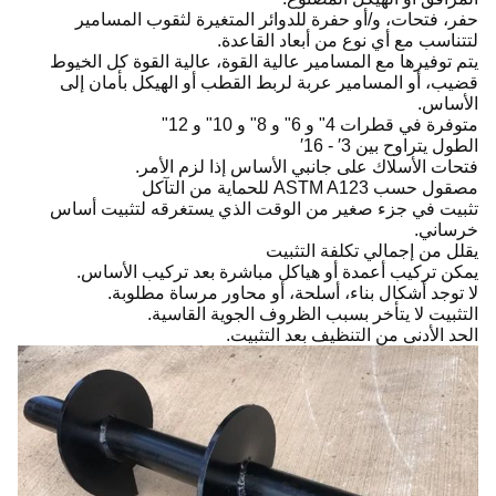
حفر، فتحات، و/أو حفرة للدوائر المتغيرة لثقوب المسامير
لتتناسب مع أي نوع من أبعاد القاعدة.
يتم توفيرها مع المسامير عالية القوة، عالية القوة كل الخيوط
قضيب، أو المسامير عربة لربط القطب أو الهيكل بأمان إلى
الأساس.
متوفرة في قطرات 4" و 6" و 8" و 10" و 12"
الطول يتراوح بين 3′ - 16′
فتحات الأسلاك على جانبي الأساس إذا لزم الأمر.
مصقول حسب ASTM A123 للحماية من التآكل
تثبيت في جزء صغير من الوقت الذي يستغرقه لتثبيت أساس
خرساني.
يقلل من إجمالي تكلفة التثبيت
يمكن تركيب أعمدة أو هياكل مباشرة بعد تركيب الأساس.
لا توجد أشكال بناء، أسلحة، أو محاور مرساة مطلوبة.
التثبيت لا يتأخر بسبب الظروف الجوية القاسية.
الحد الأدنى من التنظيف بعد التثبيت.