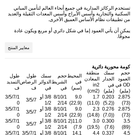
تستخدم الركائز المدارية في جميع أنحاء العالم لتأمين المباني
السكنية والتجارية وأسس الأبراج وأسس المعدات الثقيلة والعديد
من تطبيقات نظام الأساس العميق الأخرى.
يمكن أن يأتي العمود إما في شكل دائري أو مربع ويكون عادة
مجوفًا.
معايير المنتج
كومة محورية دائرية
حجم
سمك
منطقة
المحيط
حجم
سمك
طول
طول
العمود
الجدار
المعادن
في
الشريط
الدوائر
الرصاص
التمديد
OD في
في
in2
(سم)
في
في
ف
ف
(ملم)
(ملم)
(cm2)
2.875
0.203
1.7
9.0
8/10/1
3/8 أو
3/5/7/1
3/5/7
0
1/2
2/14
(22.9)
(11.0)
((5.2)
(73)
2.875
0.276
2.3
9.0
8/10/1
3/8 أو
3/5/7/1
3/5/7
0
1/2
2/14
(22.9)
(14.8)
((7.0)
(73)
3.5
0.300
3.0
11.0(2
8/10/1
3/8 أو
3/5/7/1
3/5/7
0
1/2
2/14
7.9)
(19.5)
(7.6)
(89)
4.5
0.337
4.4
14.1
8/10/1
3/8 أو
3/5/7/1
3/5/7/1