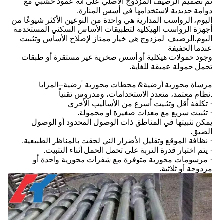
تم تصميم الرصيف المزدوج الأصلي على أنه عمود خشبي مع
دوامة حديدية لاستخدامها في أسس المنارة.
اليوم، الرواسب المدارية هي واحدة من النوعين الأكثر شيوعًا من
أجهزة الرواسب الهيكلية لتطبيقات الأساس السكني المستخدمة
اليوم.الرصيف المزدوج هي خيار ممتاز لإصلاح الأساس وتثبيت
عندما الخفيفة
وجود حمولات هيكلية أو أسس صخرية غير مستقرة أو طبقات
تحمل حمولة عميقة للغاية.
مرساة محورية أرضية& محطات محورية أرضية--المزايا
.نظام معتمد، متعدد الاستخدامات، ومدروس تقنياً
· تكلفة أقل وتثبيت أسرع من الأساليب الأخرى
· تثبيت سريع مع معدات صغيرة أو محمولة.
يمكن تثبيتها في المناطق ذات الوصول المحدود أو الوصول
الضيق.
· نظافة الموقع وتقليل الأضرار التي لحقت بالمناظر الطبيعية.
· يتم اختبار قدرة التربة على تحمل الحمل أثناء التثبيت.
· مرسومات محورية متوفرة مع شفرات محورية واحدة أو
مزدوجة أو ثلاثية.