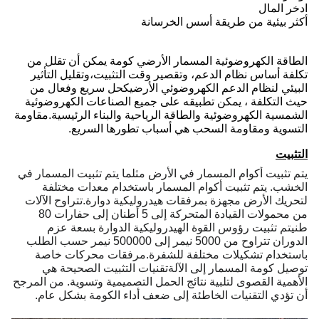
ادخر المال
أكثر بيئية من طريقة أسس الخرسانة
الطاقة الكهروضوئية المسمار الأرضي كومة يمكن أن تقلل من
تكلفة أساس نظام الدعم، وتقصير وقت التثبيت،وتقليل التأثير
البيئي لنظام الدعم الكهروضوئي الأرضيكحل سريع وفعال من
حيث التكلفة ، يمكن تطبيقه على جميع الصناعات الكهروضوئية
الشمسية الكهروضوئية والطاقة الرياحية والبناء الرئيسية.مقاومة
التسوية ومقاومة السحب هي أسباب تطورها السريع.
التثبيت
يتم تثبيت أكوام المسمار في الأرض مثلما يتم تثبيت المسمار في
الخشب. يتم تثبيت أكوام المسمار باستخدام معدات مختلفة
لتحريك الأرض مجهزة بمرفقات هيدروليكية دوارة.تتراوح الآلات
من محمولات القيادة المتحركة إلى 5 أطنان إلى حفارات 80
طنيتم تثبيت رؤوس القوة الهيدروليكية الدوارة بسعة عزم
الدوران تتراوح من 5000 نيمر إلى 500000 نيمر حسب الطلب
باستخدام تشكيلات مختلفة للشفرة.مرفقات محركات خاصة
توصيل كومة المسمار إلى الآلةتقنيات التثبيت الصحيحة هي
الأهمية القصوى لتلبية نتائج الحمل التصميمية وتسوية. من المرجح
أن تؤدي التقنيات الخاطئة إلى ضعف أداء الكومة بشكل عام.