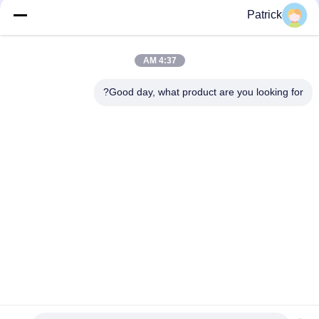
Patrick
4:37 AM
اتصال سريع
Good day, what product are you looking for?
العنوان
رقم 15 شارع تشانغجيانغ، بينغدو، تشينغداو، شاندونغ
الهاتف
86-156-5310-0953
البريد الإلكتروني
davidkxd@chinasteelstructure.cn
سياسة الخصوصية
|
خريطة الموقع
| الصين جودة جيدة بناء الهياكل
الفولاذية المورد. حقوق الطبع والنشر © 2025 Qingdao KXD Steel