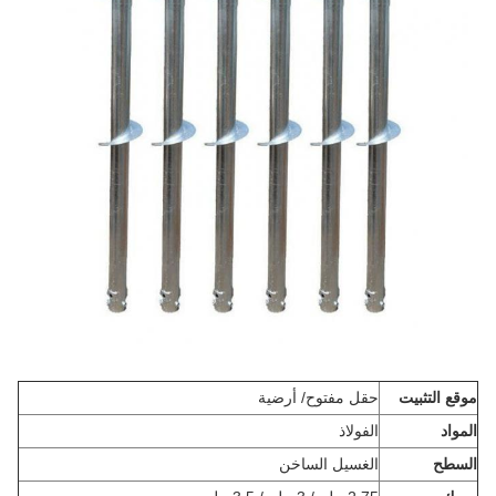
موقع التثبيت
حقل مفتوح/ أرضية
المواد
الفولاذ
السطح
الغسيل الساخن