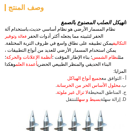
وصف المنتج
الهيكل الصلب المصنوع بالصمغ
نظام المسمار الأرضي هو نظام أساسي حديث،باستخدام آلة
الحفر لتثبيته مما يجعله أكثر أدوات الحفر
توفير
فعالة و
التكاليف
يمكن تطبيقه على نطاق واسع في ظروف التربة المختلفة.
يمكن استخدام المسمار الأرضي للعديد من أنواع التطبيقات ،
مثل
نظام الشمس
؛ بناء الإطار المؤقت ؛
أنظمة الإعلانات والحركة
؛
البناء الحديقي والمنظر الطبيعي الحضري
أعمدة العلم
وهكذا
المزايا:
أ - التوافق مع
جميع أنواع الهياكل
ب.
محلول الأساس الحر من الخرسانة
.
ج. المناطق المحيطة
لا تزال غير ملوثة
.
D. إزالة سهلة
بسيط و سهل
لننتقل