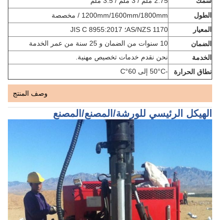
سمك
2.75 ملم / 3 ملم / 3.5 ملم
الطول
1200mm/1600mm/1800mm / مخصصة
المعيار
AS/NZS 1170؛ JIS C 8955:2017
10 سنوات من الضمان و 25 سنة من عمر الخدمة
الضمان
نحن نقدم خدمات تخصيص مهنية.
الخدمة
-50°C إلى 60°C
نطاق الحرارة
وصف المنتج
الهيكل الرئيسي للورشة/المصنع/المصنع