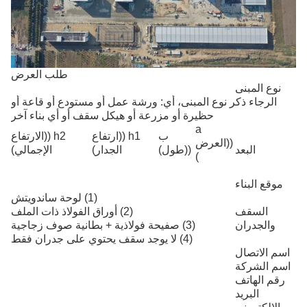
طلب العرض
نوع المبنى
الرجاء ذكر نوع المبنى، أي: ورشة عمل أو مستودع أو قاعة أو
حظيرة أو مزرعة أو هيكل سقف أو أي بناء آخر
a
ب
h1 ((ارتفاع
h2 ((الارتفاع
((العرض
البعد
((طول)
الجدار)
الإجمالي)
)
موقع البناء
(1) لوحة ساندويتش
السقف
(2) أوراق الفولاذ ذات الملف
والجدران
(3) صفيحة فولاذية + بطانية صوف زجاجية
(4) لا يوجد سقف يحتوي على جدران فقط
اسم الاتصال
اسم الشركة
رقم الهاتف
البريد