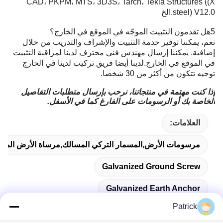
CAD، PKPM، MTS، 3D3S، Tarch، Tekla Structures ((X
steel) V12.0.الخ
5هل تقدمون التثبيت الموجّه في الموقع في الخارج؟
نعم، يمكننا توفير خدمة التثبيت والإشراف والتدريب من خلال
إضافية. يمكننا إرسال مهندس فني محترف لدينا لمراقبة التثبيت
في الموقع في الخارج.لدينا أيضا فريق تركيب لدينا في الخارج
توجيه تتكون من أكثر من 30 شخصا.
إذا كنت مهتمة في منتجاتنا، نرحب بإرسال متطلبات التفاصيل
الخاصة بك أو الرسومات على الفارغ كما في الأسفل.
العلامات:
مرسومات الأرض,المسمار التركي المسالك,مرساة الأرض المغل
Galvanized Ground Screw
Galvanized Earth Anchor
Patrick