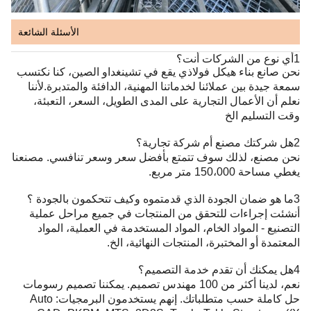
الأسئلة الشائعة
1أي نوع من الشركات أنت؟
نحن صانع بناء هيكل فولاذي يقع في تشينغداو الصين، كنا نكتسب
سمعة جيدة بين عملائنا لخدماتنا المهنية، الدافئة والمتدبرة.لأننا
نعلم أن الأعمال التجارية على المدى الطويل، السعر، التعبئة،
وقت التسليم الخ
2هل شركتك مصنع أم شركة تجارية؟
نحن مصنع، لذلك سوف تتمتع بأفضل سعر وسعر تنافسي. مصنعنا
يغطي مساحة 150،000 متر مربع.
3ما هو ضمان الجودة الذي قدمتموه وكيف تتحكمون بالجودة ؟
أنشئت إجراءات للتحقق من المنتجات في جميع مراحل عملية
التصنيع - المواد الخام، المواد المستخدمة في العملية، المواد
المعتمدة أو المختبرة، المنتجات النهائية، الخ.
4هل يمكنك أن تقدم خدمة التصميم؟
نعم، لدينا أكثر من 100 مهندس تصميم. يمكننا تصميم رسومات
حل كاملة حسب متطلباتك. إنهم يستخدمون البرمجيات: Auto