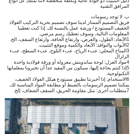
دليل التثبيت ذو جودة عالية وتكلفة منخفضة لأننا نمتلك كل أنواع
المرافق التقنية
ب. لا توجد رسومات
فريق التصميم الممتاز لدينا سوف تصميم بحرية التركيب الفولاذ
الخفيف المستودع / ورشة عمل بالنسبة لك. إذا كنت تعطينا
المعلومات التالية، وسوف تعطيك رسم مرضي.
1الأبعاد: الطول، والعرض، وارتفاع الحافة، وارتفاع السقف، الخ.
2الأبواب والنوافذ: الأبعاد والكمية وموقع التثبيت.
3المناخ المحلي: عبء الرياح، عبء الثلوج، عبء السطح، عبء
الزلزال
4مواد العزل: لوحة ساندويتش معزولة أو ورقة فولاذية واحدة
5إذا كنتم بحاجة إليها، سيكون من المفيد جداً أن تخبرونا بمعلماتها
التكنولوجية.
6الاستخدام: إذا أخبرتنا تطبيق مستودع هيكل الفولاذ الخفيف،
يمكننا تصميم الرسومات بالضبط أو مطابقة المواد المناسبة لك.
7متطلبات أخرى: مثل مقاومة الحريق، السقف الشفاف، إلخ.