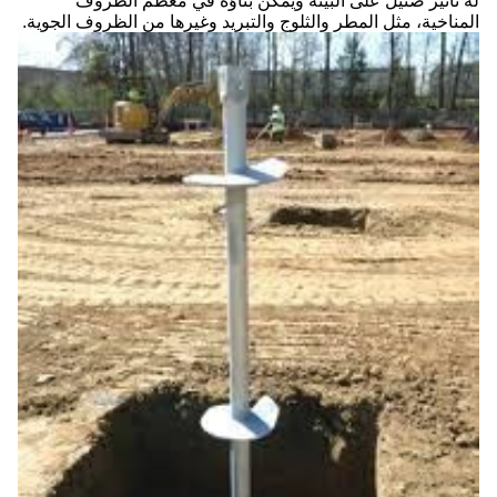
له تأثير ضئيل على البيئة ويمكن بناؤه في معظم الظروف
المناخية، مثل المطر والثلوج والتبريد وغيرها من الظروف الجوية.