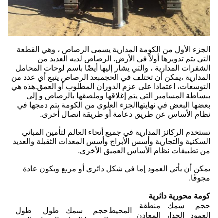
الجزء الأول من الكومة المدارية يسمى الرصاص ، وهي القطعة
التي يتم تدويرها أولاً في الأرض. الرصاص لديه العديد من
الشفرات المدارية ، والتي يشار إليها أيضًا باسم لوحات المحامل
المدارية ،يمكن أن تختلف في الحجمبعد الرصاص يتبع أي عدد من
التوسعات، اعتمادا على عزم الدوران المطلوب أو العمق.هذه هي
ببساطة المسامير التي يتم إغلاقها وملصقها بالرصاص و إلى
بعضها البعض في نهايتهاالجزء العلوي من الكومة يتم دمجها في
نظام الأساس عن طريق دعامة أو طريقة اتصال أخرى.
تستخدم الركائز المدارية في جميع أنحاء العالم لتأمين المباني
السكنية والتجارية وأسس الأبراج وأسس المعدات الثقيلة والعديد
من تطبيقات نظام الأساس العميق الأخرى.
يمكن أن يأتي العمود إما في شكل دائري أو مربع ويكون عادة
مجوفًا.
كومة محورية دائرية
حجم
سمك
منطقة
المحيط
حجم
سمك
طول
طول
العمود
الجدار
المعادن