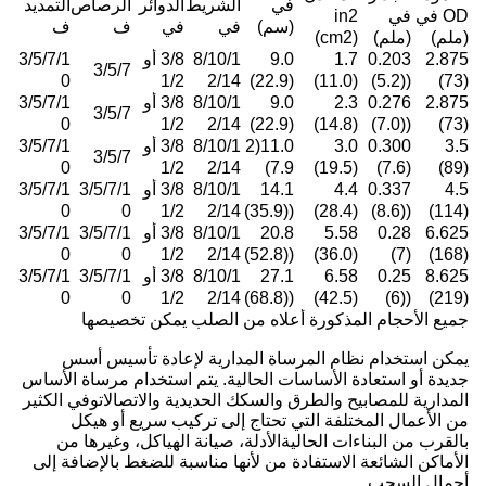
في
الشريط
الدوائر
الرصاص
التمديد
OD في
في
in2
(سم)
في
في
ف
ف
(ملم)
(ملم)
(cm2)
2.875
0.203
1.7
9.0
8/10/1
3/8 أو
3/5/7/1
3/5/7
0
1/2
2/14
(22.9)
(11.0)
((5.2)
(73)
2.875
0.276
2.3
9.0
8/10/1
3/8 أو
3/5/7/1
3/5/7
0
1/2
2/14
(22.9)
(14.8)
((7.0)
(73)
3.5
0.300
3.0
11.0(2
8/10/1
3/8 أو
3/5/7/1
3/5/7
0
1/2
2/14
7.9)
(19.5)
(7.6)
(89)
4.5
0.337
4.4
14.1
8/10/1
3/8 أو
3/5/7/1
3/5/7/1
0
0
1/2
2/14
((35.9)
(28.4)
((8.6)
(114)
6.625
0.28
5.58
20.8
8/10/1
3/8 أو
3/5/7/1
3/5/7/1
0
0
1/2
2/14
((52.8)
(36.0)
(7)
(168)
8.625
0.25
6.58
27.1
8/10/1
3/8 أو
3/5/7/1
3/5/7/1
0
0
1/2
2/14
((68.8)
(42.5)
((6)
(219)
جميع الأحجام المذكورة أعلاه من الصلب يمكن تخصيصها
يمكن استخدام نظام المرساة المدارية لإعادة تأسيس أسس
جديدة أو استعادة الأساسات الحالية. يتم استخدام مرساة الأساس
المدارية للمصابيح والطرق والسكك الحديدية والاتصالاتوفي الكثير
من الأعمال المختلفة التي تحتاج إلى تركيب سريع أو هيكل
بالقرب من البناءات الحاليةالأدلة، صيانة الهياكل، وغيرها من
الأماكن الشائعة الاستفادة من لأنها مناسبة للضغط بالإضافة إلى
أحمال السحب.