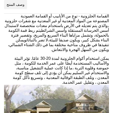
وصف المنتج
القمامة الحلزونية - نوع من الأنابيب أو القمامة العمودية
المصنوعة من المواد المعدنية أو غير المعدنية مع شفرات حلزونية
،والذي يتم تعديله في الأرض باستخدام معدات متخصصة لاستبدال
أسس الخرسانة المستقلة وأسس الشرائطيتم ربط قمة الكومة
بالحمولة، وتشمل مزاياها البناء السريع والمريح، وتقصير فترة
البناء بشكل كبير، ويكون صديقا للبيئة،لا تضر بالنباتاتويمكن
تنفيذها في ظروف مناخية مختلفة بما في ذلك الشتاء الشمالي،
ويكون من السهل الهجرة والانتعاش.
يمكن استخدام أكوام الحلزونية لمدة 20-30 عامًا. تؤثر البيئة
والأساليب المستخدمة أيضًا على عمر الخدمة للكومة ، مثل
حموضة وقلوية التربة ،ما إذا كانت عملية التشغيل مناسبة،
والاستخدام غير السليم يمكن أن يؤدي إلى تلف سطح كومة
المعدن ، وتلف الطبقة الوقائية المعدنية ، وتسريع تآكل كومة
المعدن ، وتقليل عمر الخدمة.