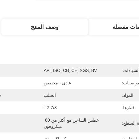
مات مفصلة
وصف المنتج
لشهادات:
API, ISO, CB, CE, SGS, BV
مواصفات:
عادي ، مخصص
المواد:
الصلب
س
قطرها:
2-7/8 "
غطس الساخن مع أكثر من 80 
ة السطح:
ميكروفون
 التجارية:
كيه إكس دي