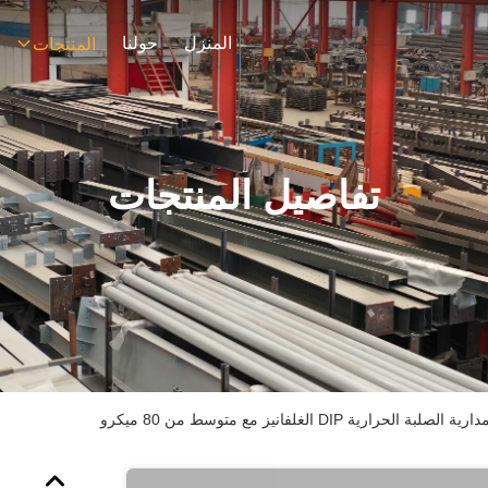
المنزل
حولنا
المنتجات
تفاصيل المنتجات
رارية DIP الغلفانيز مع متوسط من 80 ميكرو