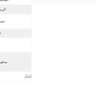
الرم
حجم 
ا
مدفوع
إبراز: