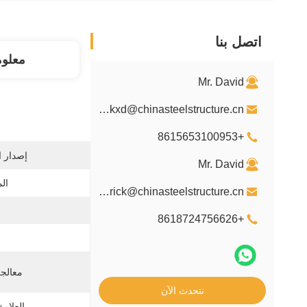
اتصل بنا
معلو
Mr. David
davidkxd@chinasteelstructure.cn
+8615653100953
إصدار ا
Mr. David
ال
kxdpatrick@chinasteelstructure.cn
+8618724756626
معالج
نتحدث الآن
العلامة