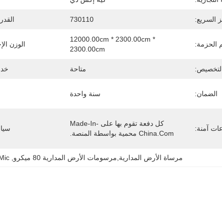
ز السريع:
730110
القدر
12000.00cm * 2300.00cm * 
الحزمة:
الوزن الإ
2300.00cm
لتخصيص:
متاحة
خدمة
الضمان:
سنة واحدة
كل دفعة تقوم بها على Made-In-
ات آمنة:
سياس
China.com محمية بواسطة المنصة.
مرساة الأرض المدارية,مرسومات الأرض المدارية 80 ميكرو
, 
Mic