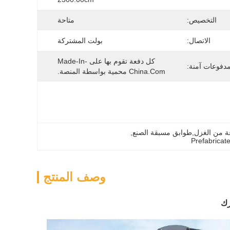
التخصيص:
متاحة
الاتصال:
بولت المشتركة
كل دفعة تقوم بها على Made-In-
دفوعات آمنة:
China.com محمية بواسطة المنصة.
عة من الغزل,طوابق مسبقة الصنع
, 
Prefabricat
وصف المنتج
رك