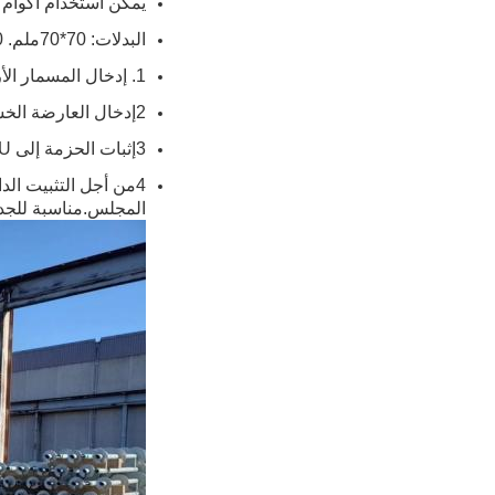
يمكن استخدام أكوام 
البدلات: 70*70ملم. 90*90ملم. 110*110ملم. 120*120ملم عمود خشبي.
1. إدخال المسمار الأرضي، وتدويره حتى قاعدة المضرب هو مستوى مع الأرض، وتأكد من جميع المضربات آمنة ومستوى قبل البناء.
2إدخال العارضة الخشبية في العامل U، وترك فجوة 10-20 ملم.
3إثبات الحزمة إلى U-عصا بمسمار واحد، وتأكد من أن الحزمة مستوى وتثبيت جميع المسمار المتبقي.
المجلس.مناسبة للجدار