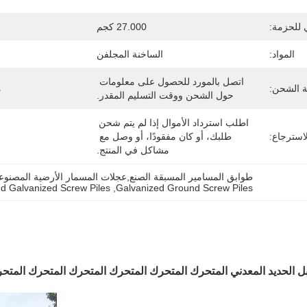
 للحزمة:
27.000 كجم
المواد:
الساخنة المجلفن
اتصل بالمورد للحصول على معلومات 
ة الشحن:
م
حول الشحن ووقت التسليم المقدر.
اطلب استرداد الأموال إذا لم يتم شحن 
استرجاع:
طلبك، أو كان مفقودًا، أو وصل مع 
مشاكل في المنتج.
طوابق المسامير المسبقة الصنع,عجلات المسمار الأرضية المصنو
ed Galvanized Screw Piles
, 
Galvanized Ground Screw Piles
 الحديد المعدني المتحرك المتحرك المتحرك المتحرك المتحرك المتح