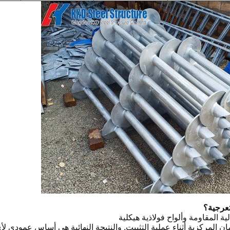
تعرجية؟
ة المقاومة وألواح فولاذية هيكلية
ان المركزية أثناء عملية التثبيت. والنتيجة النهائية هي أساس عمودي ل