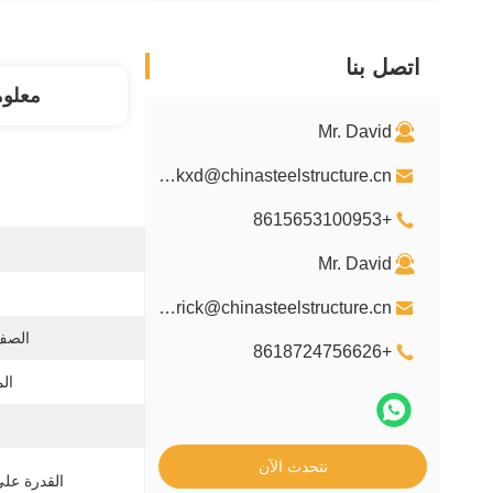
اتصل بنا
معلو
Mr. David
davidkxd@chinasteelstructure.cn
+8615653100953
Mr. David
kxdpatrick@chinasteelstructure.cn
الصف
+8618724756626
ال
نتحدث الآن
القدرة عل