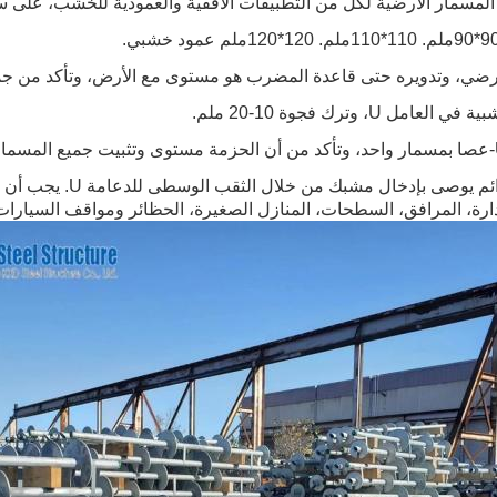
المسمار الأرضية لكل من التطبيقات الأفقية والعمودية للخشب، على سبي
4من أجل التثبيت الدائم يو
ة، المرافق، السطحات، المنازل الصغيرة، الحظائر ومواقف السيارات، لا