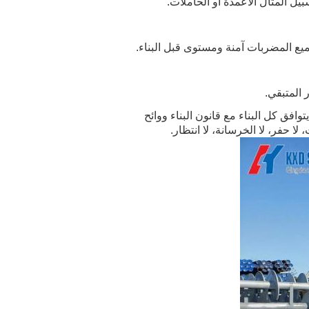
ل المثال الأعمدة أو الحاملات.
صى بإدخال مشبك من خلال الثقب الوسطى للدعامة U. يجب أن يتوافق كل البناء مع قانون البناء ووائح
 حفر، لا الخرسانة، لا انتظار.