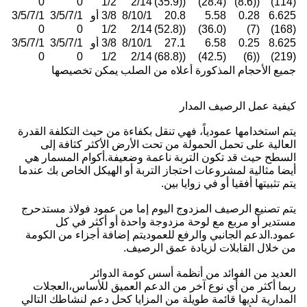
0
0
1/2
2/14
((35.9)
(28.4)
((8.6)
(114)
6.625
0.28
5.58
20.8
8/10/1
3/8 أو
3/5/7/1
3/5/7/1
0
0
1/2
2/14
((52.8)
(36.0)
(7)
(168)
8.625
0.25
6.58
27.1
8/10/1
3/8 أو
3/5/7/1
3/5/7/1
0
0
1/2
2/14
((68.8)
(42.5)
((6)
(219)
جميع الأحجام المذكورة أعلاه من الصلب يمكن تخصيصها
كيفية عمل الرصيف المدار
يتم استخدامها عمودياً، فهي تنقل بكفاءة من حيث التكلفة القدرة
العالية على تحمل الحمولة من تحت الأرض الأكثر كثافة إلى
السطح حيث قد تكون التربة ناعمة وضعيفة.أكوام المسمار هي
أيضا مثالية لمشروعات احتجاز التربة أو الهيكل الخاص بك عندما
يتم تثبيتها أفقيا أو في زوايا بين.
يتم تصنيع الرصيف المزدوج اليوم إما من عمود فولاذ مستدحرج
مستدير أو مربع مع لوحة مزدوجة واحدة أو أكثر في كل
عمود.الدعم الجانبي والرفع للعموديتم إضافة أجزاء من الكومة
من خلال القابلات لزيادة عمق الرصيف.
العديد من الفوائد من أنظمة أسس كومة الدوائر
ربما أكثر من أي نوع آخر من الدعم العميق للأساس،العجلات
المدارية لديها قائمة طويلة من المزايا كحل دعم لنشاطك التالي