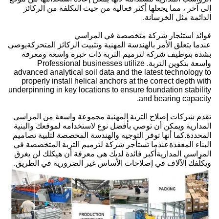
إلى آخر ، مما يجعلها أكثر فعالية من حيث التكلفة من الركائز
الدائمة مثل الخرسانة.
فوائد استئجار شركة متخصصة في المراسي
عندما يتعلق الأمر بالهندسة المهنية وتثبيت الركائز المتحركةيوصى
بشدة بتوظيف شركة لترميم التربة ذات خبرة واسعة ومعرفة
واسعة بتكوين التربة. Professional businesses utilize
advanced analytical soil data and the latest technology to
properly install helical anchors at the correct depth with
underpinning in key locations to ensure foundation stability
and bearing capacity.
تقدم شركات إصلاح التربة المهنية مجموعة واسعة من المراسي
المدارية ويمكن أن توصي بأفضل نوع لاستخدامه لموقعك والبنية
المحددة.كما أنها توفر التوجيه والهندسة المخصصة لتلبية تصاميم
البناء المعقدةعندما تستأجر شركة لترميم التربة المتخصصة في
المراسي المداريةأكبر فائدة لديك هي معرفة أن هيكلك لن يغرق
ويكلّفك الآلاف في إصلاحات الأساس غير الضرورية في الطريق.