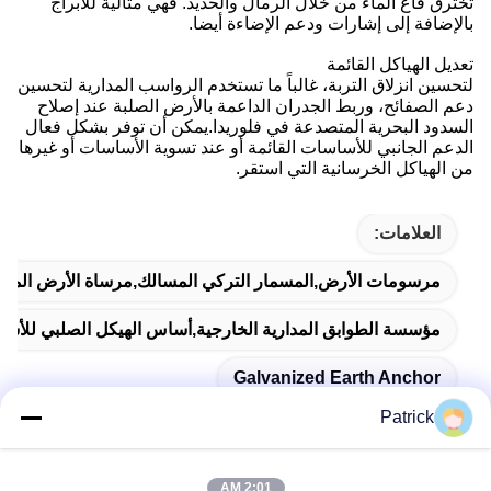
تخترق قاع الماء من خلال الرمال والحديد. فهي مثالية للأبراج
بالإضافة إلى إشارات ودعم الإضاءة أيضا.
تعديل الهياكل القائمة
لتحسين انزلاق التربة، غالباً ما تستخدم الرواسب المدارية لتحسين
دعم الصفائح، وربط الجدران الداعمة بالأرض الصلبة عند إصلاح
السدود البحرية المتصدعة في فلوريدا.يمكن أن توفر بشكل فعال
الدعم الجانبي للأساسات القائمة أو عند تسوية الأساسات أو غيرها
من الهياكل الخرسانية التي استقر.
العلامات:
مرسومات الأرض,المسمار التركي المسالك,مرساة الأرض المغل
مؤسسة الطوابق المدارية الخارجية,أساس الهيكل الصلبي للأس
Galvanized Earth Anchor
Patrick
2:01 AM