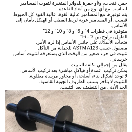
حفر، فتحات، و/أو حفرة للدوائر المتغيرة لثقوب المسامير
لتتناسب مع أي نوع من أبعاد القاعدة.
يتم توفيرها مع المسامير عالية القوة، عالية القوة كل الخيوط
قضيب، أو المسامير عربة لربط القطب أو الهيكل بأمان إلى
الأساس.
متوفرة في قطرات 4" و 6" و 8" و 10" و 12"
الطول يتراوح بين 3′ - 16′
فتحات الأسلاك على جانبي الأساس إذا لزم الأمر.
مصقول حسب ASTM A123 للحماية من التآكل
تثبيت في جزء صغير من الوقت الذي يستغرقه لتثبيت أساس
خرساني.
يقلل من إجمالي تكلفة التثبيت
يمكن تركيب أعمدة أو هياكل مباشرة بعد تركيب الأساس.
لا توجد أشكال بناء، أسلحة، أو محاور مرساة مطلوبة.
التثبيت لا يتأخر بسبب الظروف الجوية القاسية.
الحد الأدنى من التنظيف بعد التثبيت.