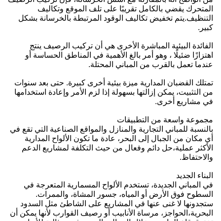
المتحرك يقضي بالكامل تقريبًا على تلف الموقع وتكاليف
التنظيف.يتم تخفيض تكاليف الوقود المرتبطة بالخرسانة بشكل
كبير.
الفائدة البيئية المباشرة الأخرى هي أن تركيب الرصيف ينتج
اهتزازًا ضئيلًا ، وهو أمر بالغ الأهمية في المناطق الحساسة أو
عندما تعمل بالقرب من المباني المحتلة.
تمتلك القضبان المدارية ميزة بيئية أخرى كبيرة. حتى بعد سنوات
من التثبيت، يمكن إزالتها بسهولة إذا لزم الأمر وإعادة استخدامها
في مشاريع أخرى.
مجموعة واسعة من التطبيقات
بالنسبة للمباني التجارية والمنازل والمواقع الصناعية التي تقع في
أي مكان من الجبال إلى البحر، عادة ما تكون الألواح المدارية
الأكثر عملية،حل دائم وفعال من حيث التكلفة لمشاريع الدعم
والاحتفاظ.
البناء الجديد
في المباني الجديدة، تستخدم الألواح المسمارية المتعرجة في
السطوح فوق الأرض أو المياه، جسور المشاة، والممرات.
ستجدونها لا غنى عنها في المشاريع على الشاطئ مثل السدود
البحرية،الحواجز، مرساة الأنابيب أو رصيف القوارب لأنها يمكن أن