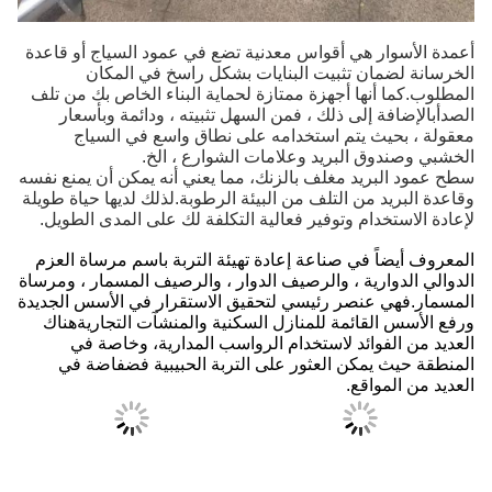
أعمدة الأسوار هي أقواس معدنية تضع في عمود السياج أو قاعدة
الخرسانة لضمان تثبيت البنايات بشكل راسخ في المكان
المطلوب.كما أنها أجهزة ممتازة لحماية البناء الخاص بك من تلف
الصدأبالإضافة إلى ذلك ، فمن السهل تثبيته ، ودائمة وبأسعار
معقولة ، بحيث يتم استخدامه على نطاق واسع في السياج
الخشبي وصندوق البريد وعلامات الشوارع ، الخ.
سطح عمود البريد مغلف بالزنك، مما يعني أنه يمكن أن يمنع نفسه
وقاعدة البريد من التلف من البيئة الرطوبة.لذلك لديها حياة طويلة
لإعادة الاستخدام وتوفير فعالية التكلفة لك على المدى الطويل.
المعروف أيضاً في صناعة إعادة تهيئة التربة باسم مرساة العزم
الدوالي الدوارية ، والرصيف الدوار ، والرصيف المسمار ، ومرساة
المسمار.فهي عنصر رئيسي لتحقيق الاستقرار في الأسس الجديدة
ورفع الأسس القائمة للمنازل السكنية والمنشآت التجاريةهناك
العديد من الفوائد لاستخدام الرواسب المدارية، وخاصة في
المنطقة حيث يمكن العثور على التربة الحبيبية فضفاضة في
العديد من المواقع.