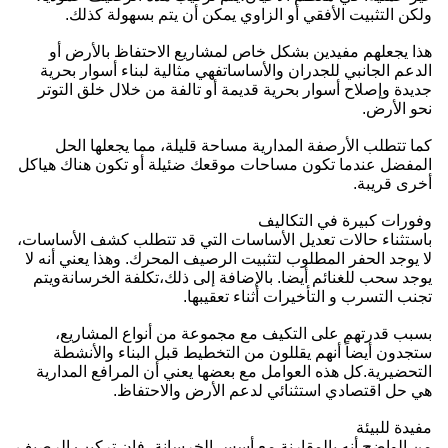
ولكن التثبيت الأفقي أو الزاوي يمكن أن يتم بسهولة كذلك.
هذا يجعلهم مفيدين بشكل خاص لمشاريع الاحتفاظ بالأرض أو
الدعم الجانبي للجدران والأساساتفهي مثالية لبناء أسوار بحرية
جديدة وإصلاح أسوار بحرية قديمة أو تالفة من خلال خلق التوتر
نحو الأرض.
كما تتطلب الأرصفة المدارية مساحة قليلة، مما يجعلها الحل
المفضل عندما تكون مساحات موقعك ضئيلة أو تكون هناك هياكل
أخرى قريبة.
وفورات كبيرة في التكاليف
باستثناء حالات تعديل الأساسات التي قد تتطلب كشف الأساسات،
لا يوجد الحفر المطلوب لتثبيت الرصيف المحرك. وهذا يعني أنه لا
يوجد سحب للغنائم أيضا. بالإضافة إلى ذلك،تكلفة الخرسانةويتم
تجنب التسرب و التأخيرات أثناء تعقيبها.
بسبب قدرتهم على التكيف مع مجموعة من أنواع المشاريع،
ستجدون أيضاً أنهم يقللون من التخطيط قبل البناء والأنشطة
التحضيرية.كل هذه العوامل مع بعضها يعني أن المرافع المدارية
هي حل اقتصادي استثنائي لدعم الأرض والاحتفاظ.
مفيدة للبيئة
من الواضح أنه بالمقارنة مع أسس الخرسانة، فإن تركيب الرصيف