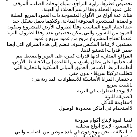
تخصيص قطرها، زاوية التراجع، سمك لوحات الصلب، الموقف
على عمود العجلة وفقا لرسم العملاء أو العينة.
هناك عدة أنواع من الألواح المنسوجة ذات العمود المربع الصلبة
والعمدة المستديرة المجوفة المتاحة. وكلاهما يعمل بشكل جيد
عند اختيار النوع المناسب وفقًا لظروف الأرض للمشروع.ويتكون
العمود من النسور، والتي يمكن تخصيص عدد وفقا لظروف التربة.
عندما تحتاج المشروع مزيج من عمود مربع و عمود
مستدير،الارتباط المكبس سوف تنضم إلى هذه الشرائح التي أيضا
ضمن قدرات التصنيع لدينا.
المرافع المدارية لديها قدرات كبيرة على التوتر والضغط. يتم
استخدامها على نطاق واسع، من القاعدة إلى الاحتفاظ بالأرض،
أنظمة الربط، الأساس العميق،المباني السكنية والتجارية التي
تتطلب تركيبًا سريعًا - بدون حفر.
باختصار، المزايا الأساسيّة للأسطوانات المدارية هي:
1تثبيت سريع
2لا يوجد اضطراب في التربة
3صديقة للبيئة
4مقاومة للتآكل
5استخدام في أماكن محدودة الوصول
لدينا القوة لإنتاج أكوام مروحة:
1المصنع - لإنتاج أنواع مختلفة
2. التكلفة - نحن موجودون في بلدة موطن من الصلب، والتي