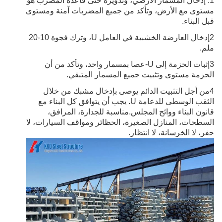
1. إدخال المسمار الأرضي، وتدويره حتى قاعدة المضرب هو
مستوى مع الأرض، وتأكد من جميع المضربات آمنة ومستوى
قبل البناء.
2إدخال العارضة الخشبية في العامل U، وترك فجوة 10-20
ملم.
3إثبات الحزمة إلى U-عصا بمسمار واحد، وتأكد من أن
الحزمة مستوى وتثبيت جميع المسمار المتبقي.
4من أجل التثبيت الدائم يوصى بإدخال مشبك من خلال
الثقب الوسطى للدعامة U. يجب أن يتوافق كل البناء مع
قانون البناء ووائح المجلس.مناسبة للجدارة، المرافق،
السطحات، المنازل الصغيرة، الحظائر ومواقف السيارات، لا
حفر، لا الخرسانة، لا انتظار.