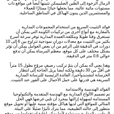
الرمال الرخوة إلى الطين الصلبيمكن تثبيتها أيضاً في مواقع ذات
مستويات مائية عالية، مما يجعلها خيارًا ممتازًا للعملاء
والمستثمرين الذين يبنون الهياكل في المناطق الساحلية.
فوائد التثبيت السريع من استخدام المجموعات المدارية
بالمقارنة مع أنواع أخرى من تركيبات الكومة التي يمكن أن
تستغرق وقتا طويلا ومكلفة،العمدة المدارية توفر سرعة أسرع
بكثير من التثبيت مع معدلات دوران نموذجية تتراوح بين 6 إلى 10
دورات في الدقيقةعلى الرغم من أن بعض العوامل يمكن أن تؤثر
بشكل مختلف على كل موقع، معظم المرساة يمكن أن تدفع
حوالي 0.6 متر في الدقيقة.
وهذا يعني أنّه يمكن أن يتمّ تركيب رصيفٍ مروّجٍ بطول 15 متراً
في أقلّ من 30 دقيقة.ولكنه أيضا يزيل الحاجة إلى انتظار
الخرسانة لتشديدوأخيراً، الفائدة الرئيسية للترسانة المدارية
السريعة هي قدرتها على حمل الأحمال على الفور عند التثبيت.
الفوائد الهندسية والاستدامة
تم تصميم الألواح المدارية مع الهندسة المتقدمة والتكنولوجيا
المستدامة لسهولة إزالتها بمجرد أن تلبي غرضها.فهي الحل
المثالي للمواقع التي لديها هياكل مؤقتة مبنية عليها أو تحويل موقع
متطور إلى حالته الطبيعية، مما يترك تأثيرًا ضئيلًا على البيئة.
الرواسب المدارية مستدامة لأنها يمكن إعادة استخدامها من موقع