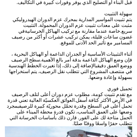
قبل البناء أو التصليح الذي يوفر وفورات كبيرة في التكاليف.
سهولة التثبيت
يتم تثبيت المواسير المدارية بمحرك عزم الدوران الهيدروليكي
مثبت على معدات تثبيت عزم الدوران المحمولة. التثبيت
سريع.خاصة عندما مقارنة مع تركيب الهياكل الخرسانيةفي
غضون ساعات قليلة، يمكن تركيب عشرات أو أكثر من رصيف
المسامير مع تأثير الحد الأدنى للموقع.
أثناء التثبيتات الأساسية أو الجدران الداعمة أو الهياكل البحرية ،
فإن وضع الهياكل الداعمة بدقة أمر بالغ الأهمية.سطح الرصيف
ووضع العمق دقيقبالإضافة إلى ذلك، إذا تغيرت الخطط الهندسية
في منتصف المشروع التي تتطلب نقل الرصيف، يتم استخراجها
بسهولة وإعادة وضعها.
تحميل فوري
مع تقدم تثبيت كومة، مطلوب عزم دوران أعلى لتلف الرصيف
في الأرض الأكثر كثافة أسفل.العوائق العكسيّة العالية تعني قدرة
تحمل أعلى في السطح وقدرة تحمّل محوريّة كبيرة للرصيفبمجرد
وضعها على العمق المناسب، تكون قدرة محطة الميناء على
الحمل متاحة لك على الفور. قارن ذلك بأساسات الخرسانة التي
تتطلب حفرًا واسعًا ووقتًا صلبًا.