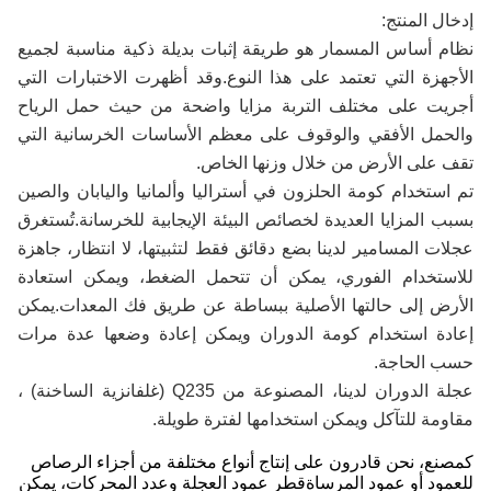
إدخال المنتج:
نظام أساس المسمار هو طريقة إثبات بديلة ذكية مناسبة لجميع
الأجهزة التي تعتمد على هذا النوع.وقد أظهرت الاختبارات التي
أجريت على مختلف التربة مزايا واضحة من حيث حمل الرياح
والحمل الأفقي والوقوف على معظم الأساسات الخرسانية التي
تقف على الأرض من خلال وزنها الخاص.
تم استخدام كومة الحلزون في أستراليا وألمانيا واليابان والصين
بسبب المزايا العديدة لخصائص البيئة الإيجابية للخرسانة.تُستغرق
عجلات المسامير لدينا بضع دقائق فقط لتثبيتها، لا انتظار، جاهزة
للاستخدام الفوري، يمكن أن تتحمل الضغط، ويمكن استعادة
الأرض إلى حالتها الأصلية ببساطة عن طريق فك المعدات.يمكن
إعادة استخدام كومة الدوران ويمكن إعادة وضعها عدة مرات
حسب الحاجة.
عجلة الدوران لدينا، المصنوعة من Q235 (غلفانزية الساخنة) ،
مقاومة للتآكل ويمكن استخدامها لفترة طويلة.
كمصنع، نحن قادرون على إنتاج أنواع مختلفة من أجزاء الرصاص
للعمود أو عمود المرساةقطر عمود العجلة وعدد المحركات، يمكن