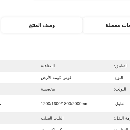
مات مفصلة
وصف المنتج
التطبيق:
الصناعية
النوع:
قوس كومة الأرض
اللولب:
مخصصة
الطول:
1200/1600/1800/2000mm
م
ة النقل:
البليت الصلب
 التجارية:
كيه إكس دي