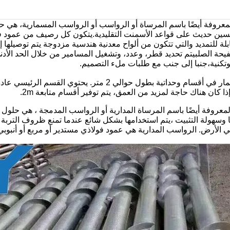
لمعروفة أيضًا باسم المرساة أو الرواسب أو الرواسب المسمارية، هي
ين حديث على قواعد الأسمنت التقليدية.يتكون كل رصيف من عمود 
لة للتمديد والتي تتكون من ألواح معدنية هندسية مزدوجة يتم توصي
 الصلبيتم تحديد قطر، وعدد، وتشغيل المسامير من خلال الحد الأدنى م
جيوتكنية،جنبا إلى جنب مع طلبات ملء التصميم.
يتم توفير أكوام المسمار في أقسام وحداتية بطول حو
ا كان هناك حاجة لمزيد من العمق، يتم توفير أقسام متابعة 2m.
المعروفة أيضًا باسم المرساة المدارية أو الرواسب المدمجة ، هي ح
ا وسهولة التثبيت ،يتم استخدامها بشكل شائع عندما تمنع ظروف التربة 
في الأرض. الرواسب المدارية هي عمود فولاذي مستدير أو مربع أو أنبوب