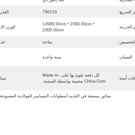
ز السريع:
730110
القدر
12000.00cm * 2300.00cm * 
الحزمة:
الوزن الإ
2300.00cm
لتخصيص:
متاحة
خدمة
الضمان:
سنة واحدة
كل دفعة تقوم بها على Made-In-
ات آمنة:
سياس
China.com محمية بواسطة المنصة.
محاور مسبقة في الحديد,أسطوانات المسامير الفولاذية المصنوع