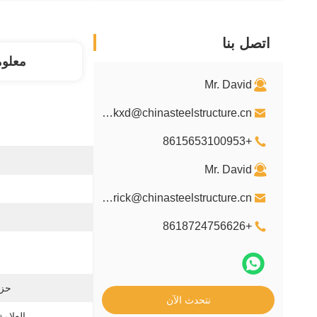
اتصل بنا
معلو
Mr. David
davidkxd@chinasteelstructure.cn
+8615653100953
Mr. David
kxdpatrick@chinasteelstructure.cn
+8618724756626
حزم
نتحدث الآن
العلامة