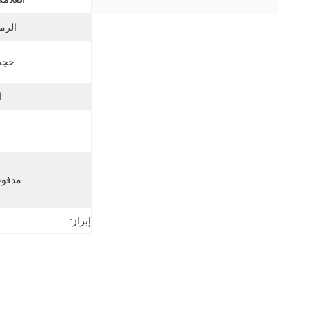
الرم
حجم 
ا
مدفوع
إبراز: