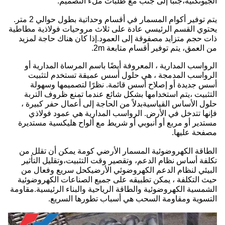
الجيوتكنية،جنبا إلى جنب مع طلبات ملء التصميم.
يتم توفير أكوام المسمار في أقسام وحداتية بطول حوالي 2 متر.
يحتوي القسم الرئيسي عادة على ثلاث مروحيات فولاذية مطاطية
ذات حجم متزايد مصفوقة إلى العمود.إذا كان هناك حاجة لمزيد
من العمق، يتم توفير أقسام متابعة 2m.
الرواسب المدارية ، المعروفة أيضًا باسم المرساة المدارية أو
الرواسب المدمجة ، هي حلول أسس عميقة تستخدم لتثبيت
أسس جديدة أو إصلاح أسس قائمة. نظرًا لتصميمها وسهولة
التثبيت ،يتم استخدامها بشكل شائع عندما تمنع ظروف التربة
حلول الأساس القياسيةبدلاً من الحاجة إلى أعمال حفر كبيرة ،
فإنها تتدخل في الأرض. الرواسب المدارية هي عمود فولاذي
مستدير أو مربع أو أنبوبي أو شريط مع ألواح هليكسية مستديرة
مصفحة عليها.
الطاقة الكهروضوئية المسمار الأرضي كومة يمكن أن تقلل من
تكلفة أساس نظام الدعم، وتقصير وقت التثبيت،وتقليل التأثير
البيئي لنظام الدعم الكهروضوئي الأرضيكحل سريع وفعال من
حيث التكلفة ، يمكن تطبيقه على جميع الصناعات الكهروضوئية
الشمسية الكهروضوئية والطاقة الرياحية والبناء الرئيسية.مقاومة
التسوية ومقاومة السحب هي أسباب تطورها السريع.