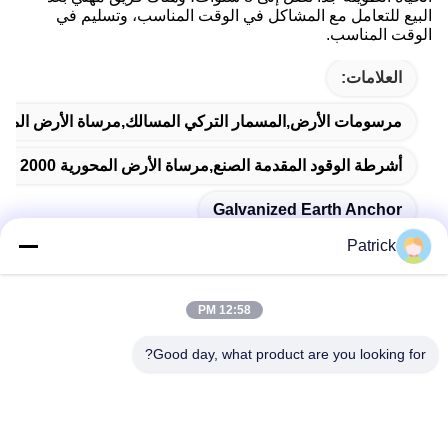
البيع للتعامل مع المشاكل في الوقت المناسب، وتسليم في
الوقت المناسب.
العلامات:
مرسومات الأرض,المسمار التركي المسالك,مرساة الأرض المغل
أشرطة الوقود المقدمة الصنع,مرساة الأرض المحورية 2000 مم,عجلات محفوفة بالدوامة معدنية 1800mm
Galvanized Earth Anchor
Patrick
12:58 PM
اتصال سريع
Good day, what product are you looking for?
العنوان
رقم 15 شارع تشانغجيانغ، بينغدو، تشينغداو، شاندونغ
الهاتف