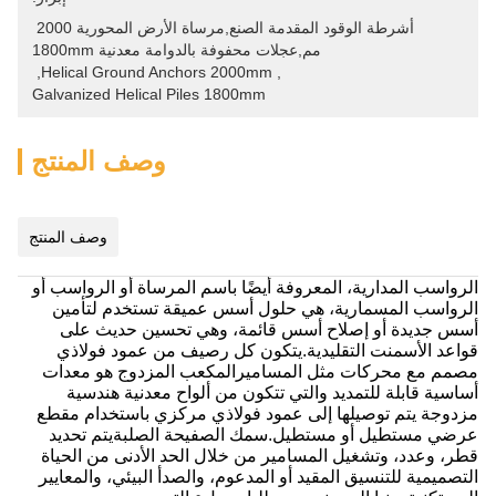
أشرطة الوقود المقدمة الصنع,مرساة الأرض المحورية 2000 
مم,عجلات محفوفة بالدوامة معدنية 1800mm
, 
Helical Ground Anchors 2000mm
, 
Galvanized Helical Piles 1800mm
وصف المنتج
وصف المنتج
الرواسب المدارية، المعروفة أيضًا باسم المرساة أو الرواسب أو
الرواسب المسمارية، هي حلول أسس عميقة تستخدم لتأمين
أسس جديدة أو إصلاح أسس قائمة، وهي تحسين حديث على
قواعد الأسمنت التقليدية.يتكون كل رصيف من عمود فولاذي
مصمم مع محركات مثل المساميرالمكعب المزدوج هو معدات
أساسية قابلة للتمديد والتي تتكون من ألواح معدنية هندسية
مزدوجة يتم توصيلها إلى عمود فولاذي مركزي باستخدام مقطع
عرضي مستطيل أو مستطيل.سمك الصفيحة الصلبةيتم تحديد
قطر، وعدد، وتشغيل المسامير من خلال الحد الأدنى من الحياة
التصميمية للتنسيق المقيد أو المدعوم، والصدأ البيئي، والمعايير