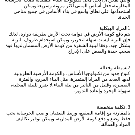
المقاومة،جعل أساس المبنى أكثر مرونة وسريعةويمكن
استخدامها على نطاق واسع في بناء الأساس في جميع مناحي
الحياة.
1المزايا الهيكلية
يتم دفع كومة الأرض في دوامة تحت الأرض بطريقة دوارة، لذلك
فإن التربة ليست سهلة لتحرير، ويمكن استخدام ظروف التربة
بشكل جيد. وفقا لبنية الشفرة من كومة الأرض المسمار,لديها قوة
سحب جيدة والقبض على الإدراج
2بسيطة وفعالة
كنوع جديد من تكنولوجيا الأساس، والكومة الأرضية الحلزونية
لديها العديد من المزايا المتميزة، مثل البناء المريح، والفترة
القصيرة، وقليل من التأثير من بيئة البناء،لا ضرر للبيئة المحلية،
سهولة الهجرة وإعادة التدوير.
3. تكلفة منخفضة
بالمقارنة مع إقامة الصقيع، وربط القضبان و صب الخرسانة.يجب
فقط وضع و دفع كومة الأرض المدارية، ويمكن توفير تكاليف
المواد والعمالة.