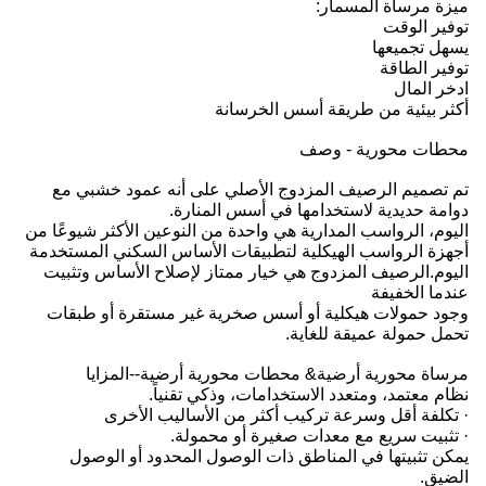
ميزة مرساة المسمار:
توفير الوقت
يسهل تجميعها
توفير الطاقة
ادخر المال
أكثر بيئية من طريقة أسس الخرسانة
محطات محورية - وصف
تم تصميم الرصيف المزدوج الأصلي على أنه عمود خشبي مع
دوامة حديدية لاستخدامها في أسس المنارة.
اليوم، الرواسب المدارية هي واحدة من النوعين الأكثر شيوعًا من
أجهزة الرواسب الهيكلية لتطبيقات الأساس السكني المستخدمة
اليوم.الرصيف المزدوج هي خيار ممتاز لإصلاح الأساس وتثبيت
عندما الخفيفة
وجود حمولات هيكلية أو أسس صخرية غير مستقرة أو طبقات
تحمل حمولة عميقة للغاية.
مرساة محورية أرضية& محطات محورية أرضية--المزايا
نظام معتمد، ومتعدد الاستخدامات، وذكي تقنياً.
· تكلفة أقل وسرعة تركيب أكثر من الأساليب الأخرى
· تثبيت سريع مع معدات صغيرة أو محمولة.
يمكن تثبيتها في المناطق ذات الوصول المحدود أو الوصول
الضيق.