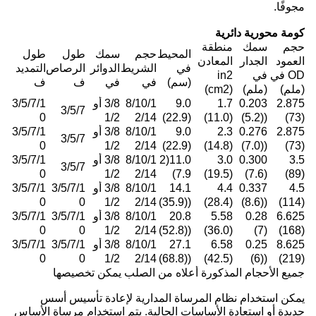
مجوفًا.
كومة محورية دائرية
حجم
سمك
منطقة
المحيط
حجم
سمك
طول
طول
العمود
الجدار
المعادن
في
الشريط
الدوائر
الرصاص
التمديد
OD في
في
in2
(سم)
في
في
ف
ف
(ملم)
(ملم)
(cm2)
2.875
0.203
1.7
9.0
8/10/1
3/8 أو
3/5/7/1
3/5/7
0
1/2
2/14
(22.9)
(11.0)
((5.2)
(73)
2.875
0.276
2.3
9.0
8/10/1
3/8 أو
3/5/7/1
3/5/7
0
1/2
2/14
(22.9)
(14.8)
((7.0)
(73)
3.5
0.300
3.0
11.0(2
8/10/1
3/8 أو
3/5/7/1
3/5/7
0
1/2
2/14
7.9)
(19.5)
(7.6)
(89)
4.5
0.337
4.4
14.1
8/10/1
3/8 أو
3/5/7/1
3/5/7/1
0
0
1/2
2/14
((35.9)
(28.4)
((8.6)
(114)
6.625
0.28
5.58
20.8
8/10/1
3/8 أو
3/5/7/1
3/5/7/1
0
0
1/2
2/14
((52.8)
(36.0)
(7)
(168)
8.625
0.25
6.58
27.1
8/10/1
3/8 أو
3/5/7/1
3/5/7/1
0
0
1/2
2/14
((68.8)
(42.5)
((6)
(219)
جميع الأحجام المذكورة أعلاه من الصلب يمكن تخصيصها
يمكن استخدام نظام المرساة المدارية لإعادة تأسيس أسس
جديدة أو استعادة الأساسات الحالية. يتم استخدام مرساة الأساس