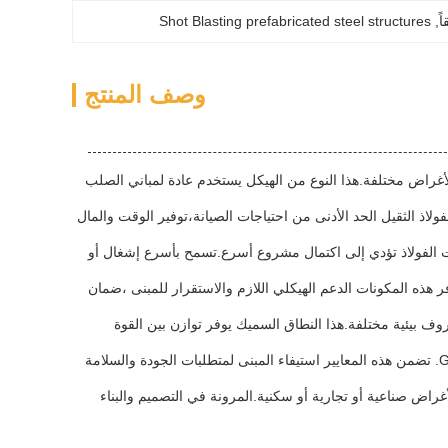
Shot Blasting prefabricated steel structures
, 
وصف المنتج
ة لأغراض مختلفة.هذا النوع من الهيكل يستخدم عادة لمباني الصلب
فولاذ الثقيل الحد الأدنى من احتياجات الصيانة،توفير الوقت والمال
كونات الفولاذ تؤدي إلى اكتمال مشروع أسرع.تسمح بأسرع إشغال أو
ار الرئيسي من الفولاذ في مبنى هيكل فولاذي عادة من H Steel أو Z Purlin أو C Purlin. توفر هذه المكونات الدعم الهيكلي اللازم والاستقرار للمبنى ،ضمان
ل ظروف بيئية مختلفة.هذا النطاق السميك يوفر توازن بين القوة
يلتزم معيار التصميم للمباني ذات الهياكل الفولاذية بالمعايير الصناعية مثل مواصفات ASTM أو BS أو GB. تضمن هذه المعايير استيفاء المبنى لمتطلبات الجودة والسلامة
غراض صناعية أو تجارية أو سكنية.المرونة في التصميم والبناء