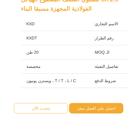
الفولاذية المجهزة مسبقا البناء
الاسم التجاري:
KXD
رقم الطراز:
KXDT
الـ MOQ:
20 طن
تفاصيل التعبئة:
مخصصة
شروط الدفع:
T / T ، L / C ، ويسترن يونيون
احصل على أفضل سعر
نتحدث الآن