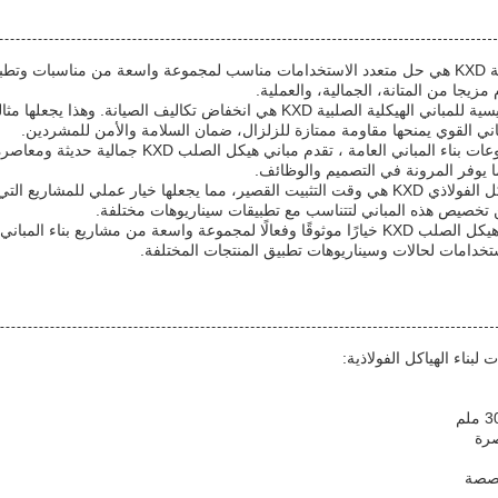
مزيجا من المتانة، الجمالية، والعملية.
واحدة من السمات الرئيسية للمباني الهيكلية الصلبية KXD هي انخفاض ت
باني القوي يمنحها مقاومة ممتازة للزلزال، ضمان السلامة والأمن للمشردين.
من بناء البناء إلى مشروعات بناء المباني
 يوفر المرونة في التصميم والوظائف.
ميزة أخرى لمباني الهيكل الفولاذي KXD هي وقت التثبيت القصير، مما يجعلها خيار
 تخصيص هذه المباني لتتناسب مع تطبيقات سيناريوهات مختلفة.
بشكل عام ، تعد مباني هيكل الصلب KXD خيارًا موثوقًا وفعالًا لمجموعة واسعة من
استخدامات لحالات وسيناريوهات تطبيق المنتجات المختلفة.
بناء الهياكل الفولاذية:
صرة