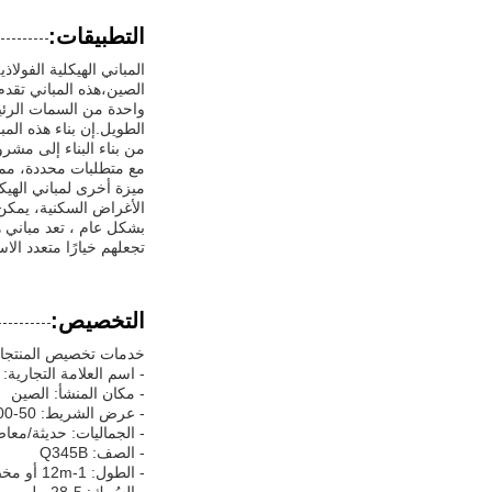
التطبيقات:
الصين،هذه المباني تقدم 
الطويل.إن بناء هذه الم
مع متطلبات محددة، مما
الأغراض السكنية، يمكن
تجعلهم خيارًا متعدد ال
التخصيص:
خدمات تخصيص المنتجات ل
- اسم العلامة التجارية:
- مكان المنشأ: الصين
- عرض الشريط: 50-300 ملم
- الجماليات: حديثة/معا
- الصف: Q345B
- الطول: 1-12m أو مخصصة