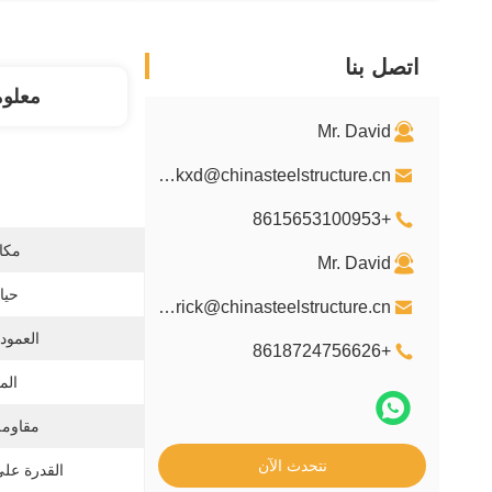
اتصل بنا
معلو
Mr. David
davidkxd@chinasteelstructure.cn
+8615653100953
مكان
Mr. David
حيا
kxdpatrick@chinasteelstructure.cn
العمود 
+8618724756626
الم
مقاومة
نتحدث الآن
القدرة عل