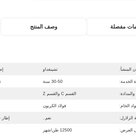
مات مفصلة
وصف المنتج
 المنشأ:
تشينغداو
إص
ة الخدمة:
30-50 سنة
ت
والمدادة:
القسم C والقسم Z
واد الخام:
فولاذ الكربون
 الزلازل:
نعم..
إطار 
ى العرض:
12500 طن/شهر