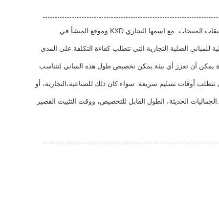
المباني الهيكلية الفولاذية KXD هي حل متعدد الاستخدامات مناسب لمجموعة واسعة من مناسبات وتطبيقات المنتجات. مع اسمها التجاري KXD وموقع المنشأ في
كاليف الصيانة. وهذا يجعلها مثالية للمباني الصلبة التجارية التي تتطلب كفاءة التكلفة على المدى
 العامة ، تقدم مباني هيكل الصلب KXD جمالية حديثة ومعاصرة يمكن أن تعزز أي بيئة.يمكن تخصيص طول هذه المباني لتتناسب
 عملي للمشاريع التي تتطلب أوقات تسليم سريعة. سواء كان ذلك للصناعية،التجارية، أو
 مشاريع بناء المباني.الجماليات الحديثة، الطول القابل للتخصيص، ووقت التثبيت القصير