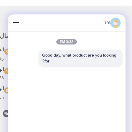
Tim
وصلة سريعة
اتصال
3:32 PM
المنزل
ال
Good day, what product are you looking 
رقم 15 شارع تشانغجيانغ، 
المنتجات
for?
ال
حولنا
53
أخبار
الب
القضايا
cn
اتصل بنا