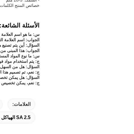
- السُمك: 5-28 ملم
خصائص المنتج الكلمات ال
الأسئلة الشائعة:
س: ما هو اسم العلامة ال
الجواب: اسم العلامة التجار
السؤال: أين يتم تصنيع ه
الجواب: هذا المبنى من
س: ما نوع المواد المست
ج: يتم استخدام مواد فول
السؤال: هل من السهل ت
ج: نعم، تم تصميم هذا 
السؤال: هل يمكن تخصيص
ج: نعم، يمكن تخصيص هذا
العلامات:
SA 2.5 الهياكل الفولاذية الجاهزة,الهياكل الفولاذية المصنوعة مسبقاً