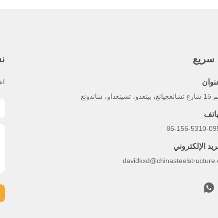
 سريع
نش
عنوان
اش
بينغدو، تشينغداو، شاندونغ
هاتف
86-156-5310-09
ريد الإلكتروني
davidkxd@chinasteelstructure.