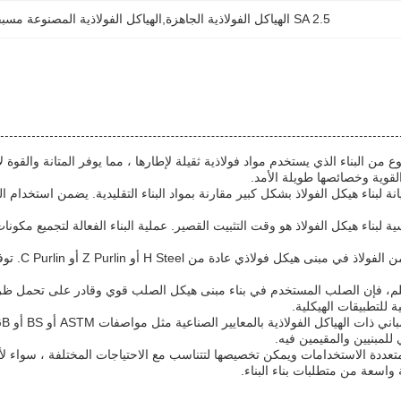
SA 2.5 الهياكل الفولاذية الجاهزة,الهياكل الفولاذية المصنوعة مسبقاً
ع من البناء الذي يستخدم مواد فولاذية ثقيلة لإطارها ، مما يوفر المتانة والقو
القوية وخصائصها طويلة الأمد.
ة لبناء هيكل الفولاذ بشكل كبير مقارنة بمواد البناء التقليدية. يضمن استخدام ال
ية لبناء هيكل الفولاذ هو وقت التثبيت القصير. عملية البناء الفعالة لتجميع م
تتكون الإط
نطاق سمك 5-28 ملم، فإن الصلب المستخدم في بناء مبنى هيكل الصلب قوي وقادر على تحم
ة للتطبيقات الهيكلية.
 للمبنيين والمقيمين فيه.
متعددة الاستخدامات ويمكن تخصيصها لتتناسب مع الاحتياجات المختلفة ، سواء لأ
واسعة من متطلبات بناء البناء.