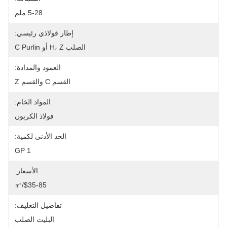
5-28 ملم
إطار فولاذي رئيسي:
الصلب H، Z أو C Purlin
العمود والمدادة:
القسم C والقسم Z
المواد الخام:
فولاذ الكربون
الحد الأدنى لكمية:
1 GP
الأسعار:
$35-85/㎡
تفاصيل التغليف:
البليت الصلب