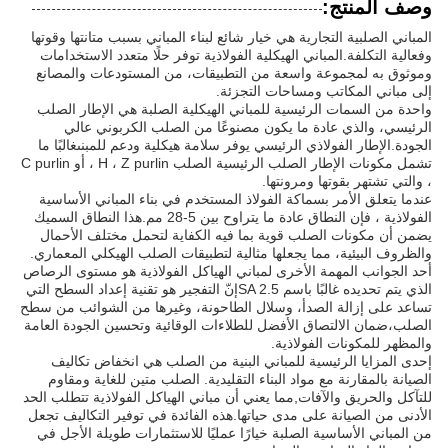
وصف المنتج:
المباني الصلبية التجارية هي خيار شائع لبناء المباني بسبب متانتها وقوتها
وفعالية التكلفة.المباني الهيكلية الفولاذية توفر حلًا متعدد الاستخدامات
وموثوق به لمجموعة واسعة من التطبيقات، من المستودعات والمصانع
إلى مباني المكاتب ومساحات التجزئة.
واحدة من السمات الرئيسية للمباني الهيكلية الصلبة هي الإطار الصلب
الرئيسي، والذي عادة ما يكون مصنوعًا من الصلب الكربوني عالي
الجودة.الإطار الفولاذي الرئيسي يوفر سلامة هيكلية ودعم للمبنىغالبًا ما
تشمل مكونات الإطار الصلب الرئيسية الصلب H ، Z purlin ، أو C purlin
، والتي تشتهر بقوتها ومرونتها.
عندما يتعلق الأمر بسماكة الفولاذ المستخدم في بناء المباني الأساسية
الفولاذية ، فإن النطاق عادة ما يتراوح بين 5-28 مم.هذا النطاق السميك
يضمن أن مكونات الصلب قوية بما فيه الكفاية لتحمل مختلف الأحمال
والظروف البيئية، مما يجعلها مثالية لتطبيقات الصلب الهيكلي المعماري.
أحد الجوانب المهمة الأخرى لمباني الهياكل الفولاذية هو مستوى الرصاص
الذي يتم تحديده غالبًا باسم SA 2.5إنّ التفجير هو تقنية إعداد السطح التي
تساعد على إزالة الصدأ، وسلال الطاحونة، وغيرها من الشوائب من سطح
الصلب،ضمان الالتصاق الأفضل للطلاءات الوقائية وتحسين الجودة العامة
والمظهر للمكونات الفولاذية.
إحدى المزايا الرئيسية للمباني البنية من الصلب هي انخفاض تكاليف
الصيانة بالمقارنة مع مواد البناء التقليدية. الصلب متين للغاية ومقاوم
للتآكل والحريق والآفات,مما يعني أن مباني الهياكل الفولاذية تتطلب الحد
الأدنى من الصيانة على مدى حياتها.هذه الفائدة في توفير التكاليف تجعل
من المباني الأساسية الصلبة خيارًا عمليًا للاستثمارات طويلة الأجل في