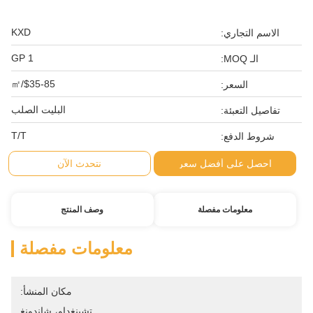
KXD
الاسم التجاري:
1 GP
الـ MOQ:
$35-85/㎡
السعر:
البليت الصلب
تفاصيل التعبئة:
T/T
شروط الدفع:
احصل على أفضل سعر
نتحدث الآن
معلومات مفصلة
وصف المنتج
معلومات مفصلة
مكان المنشأ:
تشينغداو، شاندونغ