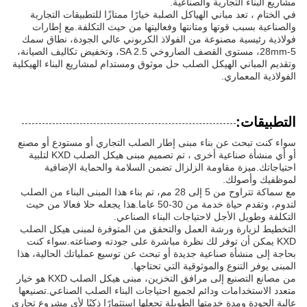
مشاريع البناء التجارية والصناعية.
في الختام ، تعد مباني الهياكل الصلبة خيارًا ممتازًا للتطبيقات التجارية
والصناعية بسبب قوتها ومتانتها وفعاليتها من حيث التكلفة.مع إطارات
فولاذية رئيسية مصنوعة من الفولاذ الكربوني عالي الجودة، نطاق سمك
5-28mm، مستوى القصف الصاروخي SA 2.5، وتخفيض تكاليف الصيانة،
وتقديم المباني الهيكل الصلب حل موثوق ومستدام لمشاريع البناء الهيكلية
الفولاذية المعماري.
التطبيقات:
سواء كنت تبحث عن بناء مبنى إطار الصلب التجاري أو مستودع أو مصنع
أو أي منشأة صناعية أخرى ، تم تصميم مبنى هيكل الصلب KXD لتلبية
احتياجاتك.ميزة مقاومة الزلزال تضمن السلامة والحماية الإضافية
لموظفيك وأصولك.
مع سماكة تتراوح من 5 إلى 28 مم، تم بناء هذا المبنى البناء من الصلب
لتدوم، وتقدم حياة خدمة من 30-50 عاما.هذا يجعله حلا فعالا من حيث
التكلفة وطويل الأجل لاحتياجات البناء الصناعي.
التخطيط لزيارة ورشة العمل والتحقق من المتوفرة لمبنى هيكل الصلب
KXD يمكن أن توفر لك نظرة مباشرة على جودته وصناعته.سواء كنت
بحاجة إلى منشأة صناعية جديدة أو تبحث عن توسيع عملياتك الحالية، هذا
المبنى يوفر التنوع والموثوقية التي تحتاجها.
من مصانع التصنيع إلى مرافق التخزين، مبنى هيكل الصلب KXD هو خيار
متعدد الاستخدامات ودائم لجميع احتياجات البناء الصلب الصناعي.تصنيعها
عالية الجودة ومدة خدمتها الطويلة تجعلها استثمارًا ذكيًا لأي مشروع تجاري