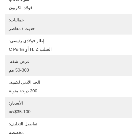
فولاذ الكربون
جماليات:
حديث / معاصر
إطار فولاذي رئيسي:
الصلب H، Z أو C Purlin
عرض شفة:
50-300 مم
الحد الأدنى لكمية:
200 درجة مئوية
الأسعار:
$35-100/㎡
تفاصيل التغليف:
مخصصة