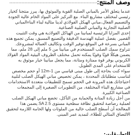
وصف المنتج:
عندما يتعلق الأمر بالمباني الصلبة القوية والموثوق بها، يبرز منتجنا كخيار
رئيسي لمختلف مشاريع البناء. مع التركيز على المواد الخام عالية الجودة
والتصميم الفعال،مباني الهيكل الفولاذي لدينا مثالية لبناء البناءالمباني
الصلبية التجارية والمباني الصلبية الصناعية.
إحدى المزايا الرئيسية لمبانينا من الهياكل الفولاذية هي وقت التثبيت
القصير. بفضل عملية الهندسة الدقيقة والتصنيع المسبق، يمكن تجميع هذه
المباني بسرعة في الموقع،توفير الوقت وتكاليف العمالة لمشروعك.
تتراوح سمك الصلب المستخدم في مبانينا من 5 ملم إلى 28 ملم، مما
يضمن هيكلًا قويًا وقويًا يمكنه تحمل مختلف الظروف البيئية.المواد الفولاذ
الكربوني يوفر قوة ممتازة ومتانة، مما يجعل مبانينا خيار موثوق به
للاستخدام على المدى الطويل.
سواء كنت بحاجة إلى طول مبنى قياسي من 1-12m أو حجم مخصص
لتناسب متطلباتك المحددة ، يمكن تخصيص مباني الهيكل الصلب لتلبية
احتياجاتك.هذه المرونة في الحجم تسمح للتطبيقات متعددة الاستخدامات
في مشاريع البناء المختلفة، من التطويرات الصغيرة إلى المجمعات
الصناعية الكبيرة.
من أجل زيادة المتانة والحماية من التآكل، تخضع مباني الهيكل الصلب
لعملية رصاصة لتحقيق نظافة سطحية مستوى SA 2.5.يضمن هذا
المعالجة أن أسطح الصلب خالية من الملوثات ولها الخامة اللازمة لتحقيق
الالتصاق المثالي للطلاء، لتمديد عمر المبنى.
التطبيقات: