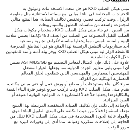
مبنى هيكل الصلب KXD هو حل متعدد الاستخدامات وموثوق به
للاحتياجات المختلفة في بناء المباني. مع سماته الاستثنائية مثل مقاومة
الزلزال،وقت تركيب قصير، وتخفيض تكاليف الصيانة، هذا المنتج مثالي
لمجموعة واسعة من مناسبات التطبيق والسيناريوهات.
من الصين ، تم بناء مبنى هيكل الصلب KXD باستخدام مكونات هيكل
الصلب الثقيل المصنوعة من الصلب من الصف Q345B.هذا يضمن سلامة
البنية والمتانة للمبنى، مما يجعلها مناسبة لأغراض تجارية وصناعية.
أحد سيناريوهات التطبيق الرئيسية لهذا المنتج هو في المناطق المعرضة
للأنشطة الزلزالية.مبنى هيكل الصلب KXD يوفر بيئة آمنة وآمنة للمقيمين
خلال الكوارث الطبيعية.
علاوة على ذلك، فإن الامتثال لمعايير التصميم مع ASTM/BS/GB يضمن
أن المبنى يلبي معايير الجودة الدولية،مما يجعلها الخيار المفضل
للمهندسين المعماريين والمهندسين الذين يتطلعون لخلق المعالم
المعمارية الهيكلية من الفولاذ.
سواء كان لبناء مستودعات أو مصانع أو ورش عمل أو حتى مباني مكاتب،
يقدم مبنى هيكل الصلب KXD وقت تركيب سريع،توفير فترة البناء القيمة
والتكاليفوهذا يجعلها حلاً فعالاً للمشاريع ذات المواعيد النهائية الضيقة أو
القيود الميزانية.
بالإضافة إلى ذلك، فإن تكاليف الصيانة المنخفضة المرتبطة بهذا المنتج
تجعله استثمارًا فعالًا من حيث التكلفة على المدى الطويل.البناء القوي
والمواد عالية الجودة المستخدمة في مبنى هيكل الصلب KXD تقلل من
الحاجة إلى إصلاحات متكررة وصيانة، مما أدى إلى وفورات كبيرة مع
مرور الوقت.