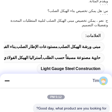
ويقدم المتانة.
` ` ` `
س: هل يمكن تخصيص بناء الهيكل الصلب؟
` ` ` `
ج: نعم ، يمكن تخصيص مبنى الهيكل الصلب لتلبية المتطلبات المحددة
وتفضيلات التصميم.
العلامات:
مبنى ورشة الهيكل الصلب,مستودعات الإطار الصلب,بناء الفولا
حاوية مصنوعة مسبقاً حسب الطلب,أستراليا الهيكل الفولاذي المجهز,Q355 الحظيرة المجهزة
Light Gauge Steel Construction
Tim
5:12 PM
اتصال سريع
Good day, what product are you looking for?
العنوان