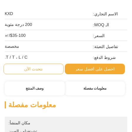
KXD
الاسم التجاري:
200 درجة مئوية
الـ MOQ:
$35-100/㎡
السعر:
مخصصة
تفاصيل التعبئة:
T / T ، L / C.
شروط الدفع:
احصل على أفضل سعر
نتحدث الآن
معلومات مفصلة
وصف المنتج
معلومات مفصلة
مكان المنشأ:
تشينغداو ، الصين