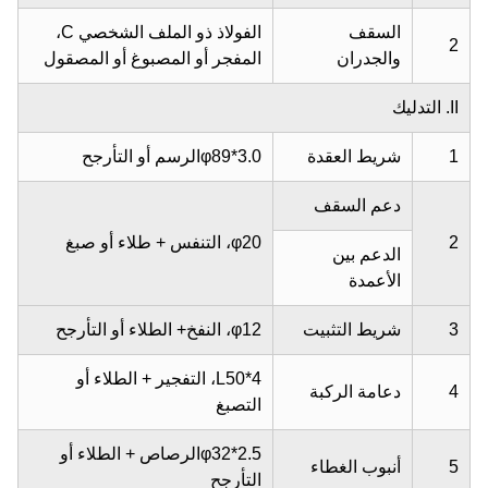
السقف
الفولاذ ذو الملف الشخصي C،
2
والجدران
المفجر أو المصبوغ أو المصقول
II. التدليك
1
شريط العقدة
φ89*3.0الرسم أو التأرجح
دعم السقف
2
φ20، التنفس + طلاء أو صبغ
الدعم بين
الأعمدة
3
شريط التثبيت
φ12، النفخ+ الطلاء أو التأرجح
L50*4، التفجير + الطلاء أو
4
دعامة الركبة
التصبغ
φ32*2.5الرصاص + الطلاء أو
5
أنبوب الغطاء
التأرجح