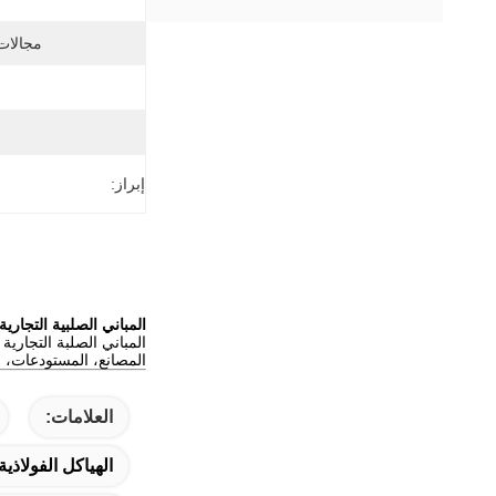
مجالات 
إبراز:
المباني الصلبية التجارية في KXD قوية، قابلة للتخصيص و
المصانع، المستودعات، 
العلامات:
الهياكل الفولاذي