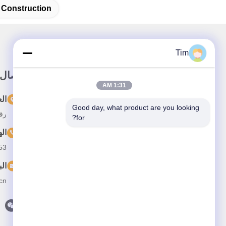
 Construction
Tim
وصلة سريعة
اتصال
1:31 AM
المنزل
ال
Good day, what product are you looking 
رقم 15 شارع تشانغجيانغ، 
المنتجات
for?
ال
حولنا
53
أخبار
الب
القضايا
cn
اتصل بنا