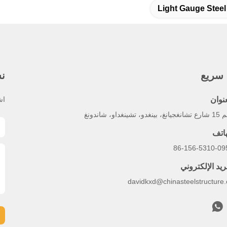
Light Gauge Steel
 سريع
نش
عنوان
اش
بينغدو، تشينغداو، شاندونغ
هاتف
86-156-5310-09
ريد الإلكتروني
davidkxd@chinasteelstructure.