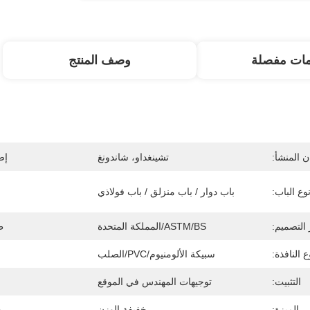
مات مفصلة
وصف المنتج
 المنشأ:
تشينغداو، شاندونغ
إص
وع الباب:
باب دوار / باب منزلق / باب فولاذي
 التصميم:
ASTM/BS/المملكة المتحدة
ط
ع النافذة:
سبيكة الألومنيوم/PVC/الصلب
التثبيت:
توجيهات المهندس في الموقع
الميزة:
خفيفة الوزن
م