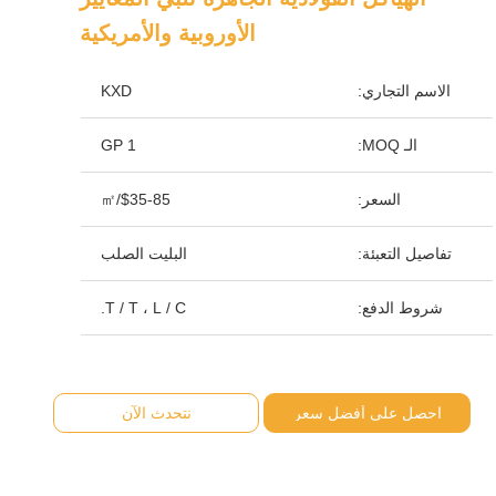
الأوروبية والأمريكية
الاسم التجاري:
KXD
الـ MOQ:
1 GP
السعر:
$35-85/㎡
تفاصيل التعبئة:
البليت الصلب
شروط الدفع:
T / T ، L / C.
احصل على أفضل سعر
نتحدث الآن