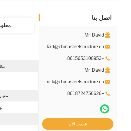
اتصل بنا
معلو
Mr. David
davidkxd@chinasteelstructure.cn
+8615653100953
مكان
Mr. David
ن
kxdpatrick@chinasteelstructure.cn
+8618724756626
معيار
نو
نتحدث الآن