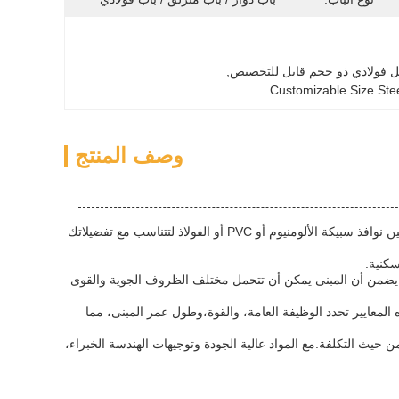
هيكل فولاذي ذو حجم قابل للتخصيص
, 
Customizable Size Stee
وصف المنتج
واحدة من الميزات الرئيسية لمبنى الهيكل الفولاذي هي خيارات النوافذ متعددة الاستخدامات. اختر من بين نوافذ سبيكة الألومنيوم أو PVC أو الفولاذ لتتناسب مع تفضيلاتك
سكنية.
يكليًا واستقرارًا ممتازًا.هذا يضمن أن المبنى يمكن أن تتحمل مختلف الظروف الجوية والقوى
المعايير تحدد الوظيفة العامة، والقوة،وطول عمر المبنى، مما
ن حيث التكلفة.مع المواد عالية الجودة وتوجيهات الهندسة الخبراء،