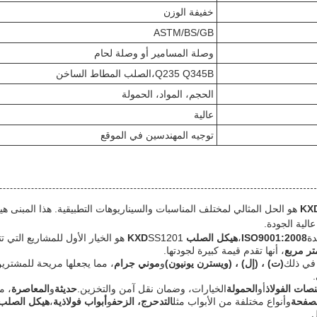
خفيفة الوزن
ASTM/BS/GB
وصلة المسامير أو وصلة لحام
Q235 Q345B،الصلب المطاط الساخن
الحجم، المواد، الحمولة
عالية
توجيه المهندسين في الموقع
SS1201 هو الحل المثالي لمختلف المناسبات والسيناريوهات التطبيقية. هذا الم
الية الجودة.
دة
ISO9001:2008
،
هيكل الصلب KXD
SS1201 هو الخيار الأول للمشاريع التي تتطلب الحد الأدنى للكمية الطلب
، أنها تقدم قيمة كبيرة لجودتها.
 في ذلك
(ت) ، (إل) ، (ويسترن يونيون)
و
موني جرام
، مما يجعلها مريحة للمشترين
.
صات الفولاذ
أو
الحمولة
الخيارات، وضمان نقل آمن والتخزين.
حديثة
و
المعاصرة
، مم
وأنواع مختلفة من الأبواب مثل
التدحرج، الزحف
و
أبواب فولاذية
،
هيكل الصلب XD
.