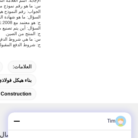
الإجابة: اسم العلامة التجارية هو ucture
س: ما هو رقم نموذج منت
الجواب: رقم النموذج هو SS1201
السؤال: ما هو شهادة المنت
ج: هو معتمد مع ISO9001:2008.
السؤال: أين يتم تصنيع من
ج: المنتج من الصين.
س: ما هي شروط الدفع لش
ج: شروط الدفع المقبولة هي T/T و L/C و Western Union
العلامات:
بناء هيكل فولاذي
 Construction
Tim
وصلة سريعة
اتصال