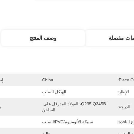
مات مفصلة
وصف المنتج
Place Of
China
إص
الإطار:
الهيكل الصلب
Q235 Q345B، الفولاذ المدرفل على 
الدرجة:
م
الساخن
ع النافذة:
سبيكة الألومنيوم/PVC/الصلب
 التشوه:
عالية