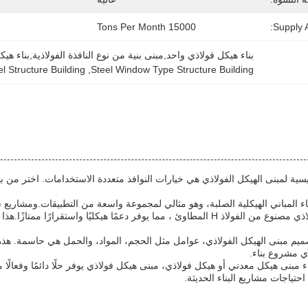
15000 Tons Per Month
Supply Ab
بناء هيكل فولاذي واحد,مبنى بنية من نوع النافذة الفولاذية,بناء 
l Structure Building
, 
Steel Window Type Structure Building
ناء المباني الهيكلية الصلبة، وهو مثالي لمجموعة واسعة من التطبيقات.ومشاريع 
عمود مبنى الهيكل الفولاذي مصنوع من الفولاذ H المطاوئ ، مما يوفر دعمًا ه
ميم مبنى الهيكل الفولاذي، عوامل مثل الحجم، المواد، والحمل هي حاسمة. هذه 
أي مشروع بناء.
مبنى هيكل معدني أو هيكل فولاذي، مبنى هيكل فولاذي يوفر حلًا دائمًا وفعالًا م
احتياجات مشاريع البناء الحديثة.