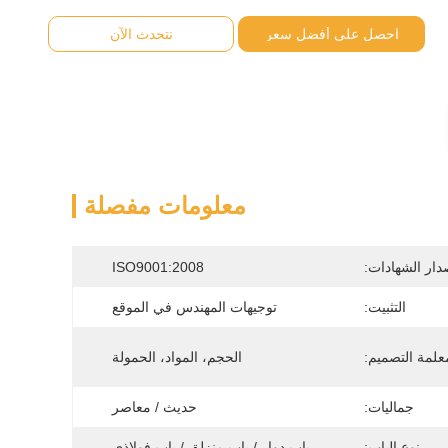
احصل على أفضل سعر
نتحدث الآن
معلومات مفصلة
دار الشهادات:
ISO9001:2008
التثبيت:
توجيهات المهندس في الموقع
علمة التصميم:
الحجم، المواد، الحمولة
جماليات:
حديث / معاصر
نوع الباب:
باب دوار / باب منزلق / باب فولاذي