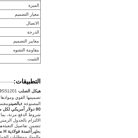
الميزة
معيار التصميم
الاتصال
الدرجة
معايير التصميم
مقاومة التشوه
التثبيت
التطبيقات:
هيكل الصلب KXD
تصميمها القوي وموادها ع
المصنوعة في
الصين
ومعتم
80 دولار أمريكي لكل متر مربع
شروط الدفع مرنة، بما
الالتزام بالجدول الزمني
تتضمن تفاصيل التعبئة
من
يظهر
أعمدة فولاذية H مصفحة
والمواد ومتطلبات الحمل