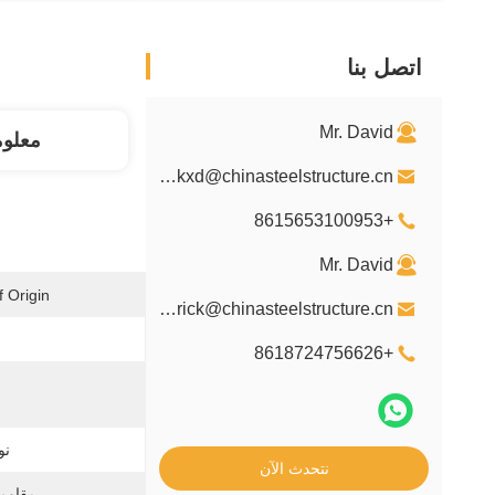
اتصل بنا
Mr. David
معلو
davidkxd@chinasteelstructure.cn
+8615653100953
Mr. David
 Origin:
kxdpatrick@chinasteelstructure.cn
+8618724756626
نو
نتحدث الآن
مقاومة