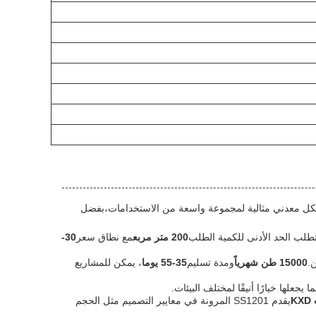
بنى هيكل معدني مثالية لمجموعة واسعة من الاستخدامات،بفضل
200 متر مربع
مع نطاق سعر
30-
.
15000 طن شهرياً
ومدة تسليم
35-55 يوما
، يمكن للمشاريع
ا يجعلها خيارًا أنيقًا لمختلف البيئات.
K
يقدم SS1201 المرونة في معايير التصميم مثل الحجم