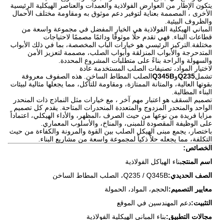
يتكون الإطار من العوارض الفولاذية والعمدات والعناصر الهيكلية الرئيسية
الأخرى ، المصممة بعناية لتوفير دعم موثوق به ومقاومة مختلف الأحمال
والظروف البيئية.
المباني الهيكلية الفولاذية هي الخيار المفضل في مجموعة واسعة من
قطاعات البناء. فهي تقدم حلًا موثوقًا ودائمًا مصممًا لاحتياجات
مختلفة.التركيز الرئيسي هو خيارات الباب المخصصة، بما في ذلك الأبواب
المتدحرجة والأبواب المنزلقة وأبواب الصلب، مصممة لتعزيز الأمن
والسهولة والراحة بناءً على متطلبات المشروع المحددة.
لاختيار المواد، تصنيفات الصلب المستخدمة عادة
تشمل
Q235
و
Q345B
الصلب المطاط الساخن. هذه الصفوف معروفة
بقوتها العالية، والمتانة الممتازة، ومقاومة للتآكل، مما يجعلها مثالية لبيئات
البناء المطالبة.
تصميم السقف هو اعتبار مهم آخر ، مع خيارات مثل النماذج ذات المنحدر
الواحد والمنحدر المزدوج والمتعددة المنحدرات المتاحة. يقدم كل تصميم
مزايا فريدة من نوعها من حيث الصرف ،المظهر، والأداء الهيكلي، اعتماداً
على الوظيفة المقصودة للمبنى، والمناخ، والأسلوب المعماري.
باختصار، يجمع مبنى الهيكل الصلب بين القوة والمرونة والكفاءة من حيث
التكلفة، مما يجعله حلاً ذكياً لمجموعة واسعة من مشاريع البناء.
الخصائص:
اسم المنتج
بناء الهياكل الفولاذية
الصف الحديدي:
Q235 / Q345B، الصلب المطاط الساخن
معايير التصميم:
الحجم، المواد، الحمولة
التثبيت:
دعم المهندسين في الموقع
مجالات التطبيق:
بناء المباني الهيكلية الفولاذية