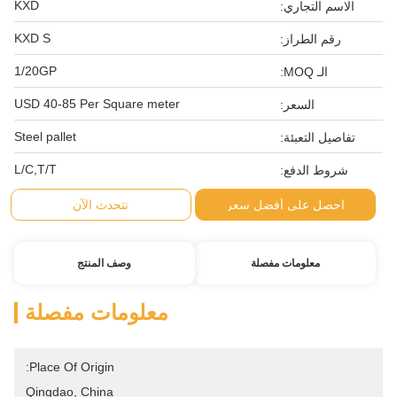
KXD
الاسم التجاري:
KXD S
رقم الطراز:
1/20GP
الـ MOQ:
USD 40-85 Per Square meter
السعر:
Steel pallet
تفاصيل التعبئة:
L/C,T/T
شروط الدفع:
احصل على أفضل سعر
نتحدث الآن
معلومات مفصلة
وصف المنتج
معلومات مفصلة
Place Of Origin:
Qingdao, China