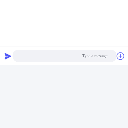
العلامات:
مبنى ورشة الهيكل الصلب,مستودعات الإطار الصلب,بناء الفولا
مبنى مستودع مصنوع مسبقًا يمكن تخصيصه,مستودع مصنوع من قب
Light Gauge Steel Construction
اتصال سريع
Photo
العنوان
Video Call
رقم 15 شارع تشانغجيانغ، بينغدو، تشينغداو، شاندونغ
Audio Call
الهاتف
86-156-5310-0953