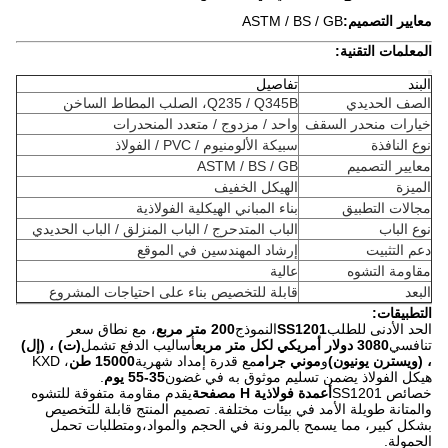
معايير التصميم:
ASTM / BS / GB
المعلمات التقنية:
البند
تفاصيل
الصف الحديدي
Q235 / Q345B، الصلب المطاط الساخن
خيارات منحدر السقف
واحد / مزدوج / متعدد المنحدرات
نوع النافذة
سبيكة الألومنيوم / PVC / الفولاذ
معايير التصميم
ASTM / BS / GB
الميزة
الهيكل الخفيف
مجالات التطبيق
بناء المباني الهيكلية الفولاذية
نوع الباب
الباب المتدحرج / الباب المنزلق / الباب الحديدي
دعم التثبيت
إرشاد المهندسين في الموقع
مقاومة التشوه
عالية
البعد
قابلة للتخصيص بناء على احتياجات المشروع
التطبيقات:
الحد الأدنى للطلب
SS1201
النموذج
200 متر مربع
، مع نطاق سعر
تنافسي
3080 دولار أمريكي لكل متر مربع
أساليب الدفع تشمل
(ت) ، (إل)
، (ويسترن يونيون)
و
موني جرام
مع قدرة إمداد شهرية
15000 طن
، KXD
هيكل الفولاذ يضمن تسليم موثوق به في غضون
35-55 يوم
.
خصائص SS1201
أعمدة فولاذية H مصفحة
يقدم مقاومة متفوقة للتشوه
والمتانة طويلة الأمد في بيئات مختلفة. تصميم المنتج قابلة للتخصيص
بشكل كبير، مما يسمح بالمرونة في الحجم والمواد،ومتطلبات تحمل
الحمولة.