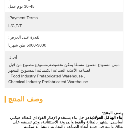
30-45 يوم عمل
Payment Terms:
L/C,T/T
القدرة على العرض:
5000-9000 طن شهريا
إبراز:
مبنى مستودع مصنوع مسبقًا يمكن تخصيصه,مستودع مصنوع من قبل 
لصناعة الأغذية,الصناعة الكيميائية المستودع المجهز
, 
Food Industry Prefabricated Warehouse
, 
Chemical Industry Prefabricated Warehouse
وصف المنتج
وصف المنتج:
أ
بناء الهياكل الفولاذية
هو حل بناء يستخدم الإطار الفولاذي كنظام هيكلي
أساسي. يشتهر بالمتانة والقوة والمرونة الاستثنائية، ويتم تطبيقه على
نطاق واسع في جميع أنحاء الصناعة والتجارية،ومشاريع سكنية.