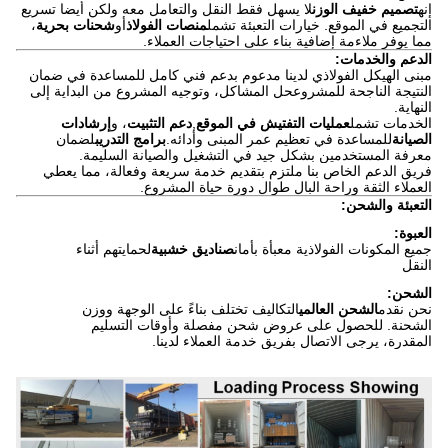
إنه
تصميم خفيف الوزن
لا يسهل فقط النقل والتعامل معه ولكن أيضا تسريع
التجميع في الموقع. خيارات التعبئة تشمل
منصات الفولاذ
أو
شحنات بحرية
،
مما يوفر ملاءمة إضافية بناء على احتياجات العملاء.
الدعم والخدمات:
مبنى الهيكل الفولاذي لدينا مدعوم بدعم فني كامل للمساعدة في ضمان
النتيجة الناجحة للمشروعحل المشاكل، وتوجيه المشروع من البداية إلى
النهاية.
الخدمات تشمل
عمليات التفتيش في الموقع
,
دعم التثبيت
، و
إرشادات
الصيانة
للمساعدة في تعظيم عمر المبنى وأدائه.
برامج التدريب
لضمان
معرفة المستخدمين بشكل جيد في التشغيل والصيانة السليمة.
فريق الدعم الخاص بنا ملتزم بتقديم خدمة سريعة وفعالة، مما يعطي
العملاء الثقة وراحة البال طوال دورة حياة المشروع.
التعبئة والشحن:
العبوة:
جميع المكونات الفولاذية معبأة بأمان
صناديق خشبية
لحمايتهم أثناء
النقل
الشحن:
نحن نقدم
الشحن العالمي
التكاليف تختلف بناءً على الوجهة ووزن
الشحنة. للحصول على عروض شحن مفصلة وأوقات التسليم
المقدرة، يرجى الاتصال بفريق خدمة العملاء لدينا.