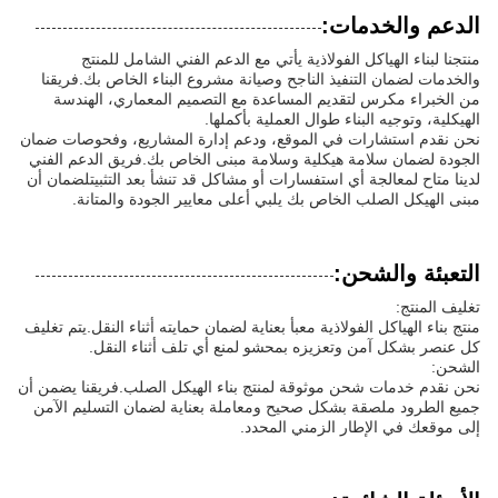
الدعم والخدمات:
منتجنا لبناء الهياكل الفولاذية يأتي مع الدعم الفني الشامل للمنتج
والخدمات لضمان التنفيذ الناجح وصيانة مشروع البناء الخاص بك.فريقنا
من الخبراء مكرس لتقديم المساعدة مع التصميم المعماري، الهندسة
الهيكلية، وتوجيه البناء طوال العملية بأكملها.
نحن نقدم استشارات في الموقع، ودعم إدارة المشاريع، وفحوصات ضمان
الجودة لضمان سلامة هيكلية وسلامة مبنى الخاص بك.فريق الدعم الفني
لدينا متاح لمعالجة أي استفسارات أو مشاكل قد تنشأ بعد التثبيتلضمان أن
مبنى الهيكل الصلب الخاص بك يلبي أعلى معايير الجودة والمتانة.
التعبئة والشحن:
تغليف المنتج:
منتج بناء الهياكل الفولاذية معبأ بعناية لضمان حمايته أثناء النقل.يتم تغليف
كل عنصر بشكل آمن وتعزيزه بمحشو لمنع أي تلف أثناء النقل.
الشحن:
نحن نقدم خدمات شحن موثوقة لمنتج بناء الهيكل الصلب.فريقنا يضمن أن
جميع الطرود ملصقة بشكل صحيح ومعاملة بعناية لضمان التسليم الآمن
إلى موقعك في الإطار الزمني المحدد.