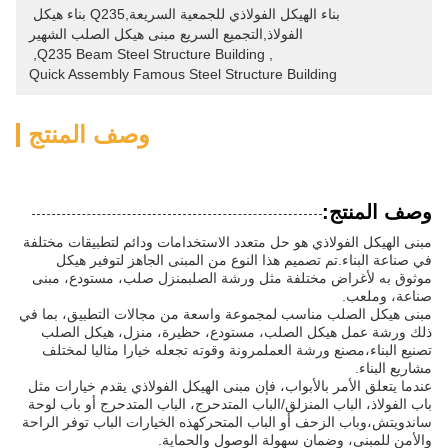
بناء الهيكل الفولاذي للجمعية السريعة,Q235 بناء هيكل 
الفولاذ,التجميع السريع مبنى هيكل الصلب الشهير
, 
Q235 Beam Steel Structure Building
, 
Quick Assembly Famous Steel Structure Building
وصف المنتج
وصف المنتج:
مبنى الهيكل الفولاذي هو حل متعدد الاستخدامات ودائم لتطبيقات مختلفة
في صناعة البناء.تم تصميم هذا النوع من المبنى الجاهز لتوفير هيكل
موثوق به لأغراض مختلفة مثل ورشة الصلبمنزل صلب، مستودع، مبنى
صناعة، وملعب.
مبنى هيكل الصلب مناسب لمجموعة واسعة من مجالات التطبيق، بما في
ذلك ورشة عمل هيكل الصلب، مستودع، حظيرة، منزل، هيكل الصلب
تصنيع البناء،مصنع ورشة العملمرونة وقوته تجعله خيارا مثاليا لمختلف
مشاريع البناء.
عندما يتعلق الأمر بالأبواب، فإن مبنى الهيكل الفولاذي يقدم خيارات مثل
باب الفولاذ، الباب المنزلق/الباب المتدحرج، الباب المتدحرج أو باب لوحة
ساندويتش،وباب الزحف أو الباب المتحركهذه الخيارات الباب توفر الراحة
والأمن للمبنى، وضمان سهولة الوصول والحماية.