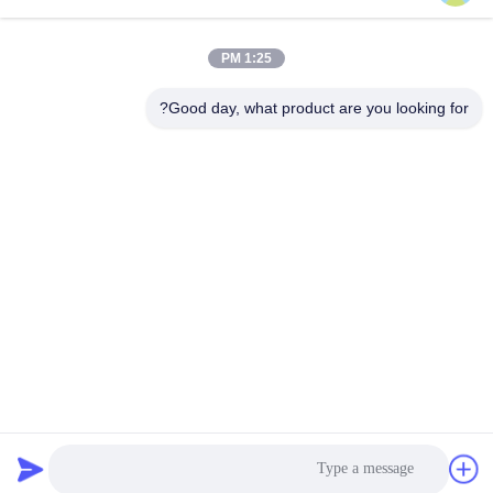
1:25 PM
اتصال سريع
Good day, what product are you looking for?
العنوان
رقم 15 شارع تشانغجيانغ، بينغدو، تشينغداو، شاندونغ
الهاتف
86-156-5310-0953
البريد الإلكتروني
davidkxd@chinasteelstructure.cn
سياسة الخصوصية
|
خريطة الموقع
| الصين جودة جيدة بناء الهياكل
الفولاذية المورد. حقوق الطبع والنشر © 2025 Qingdao KXD Steel
Structure Co., Ltd جميع الحقوق محفوظة