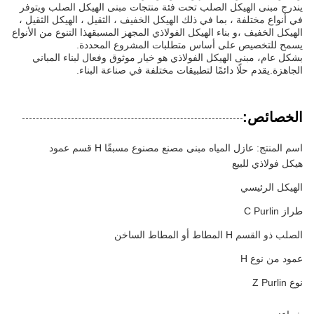
يندرج مبنى الهيكل الصلب تحت فئة منتجات مبنى الهيكل الصلب ويتوفر
في أنواع مختلفة ، بما في ذلك الهيكل الخفيف ، الثقيل ، الهيكل الثقيل ،
الهيكل الخفيف ،و بناء الهيكل الفولاذي المجهز المسبقهذا التنوع من الأنواع
يسمح للتخصيص على أساس متطلبات المشروع المحددة.
بشكل عام، مبنى الهيكل الفولاذي هو خيار موثوق وفعال لبناء المباني
الجاهزة.يقدم حلًا دائمًا لتطبيقات مختلفة في صناعة البناء.
الخصائص:
اسم المنتج: عازل المياه مبنى مصنع مصنوع مسبقًا H قسم عمود
هيكل فولاذي للبيع
الهيكل الرئيسي
طراز C Purlin
الصلب ذو القسم H المطاط أو المطاط الساخن
عمود من نوع H
نوع Z Purlin