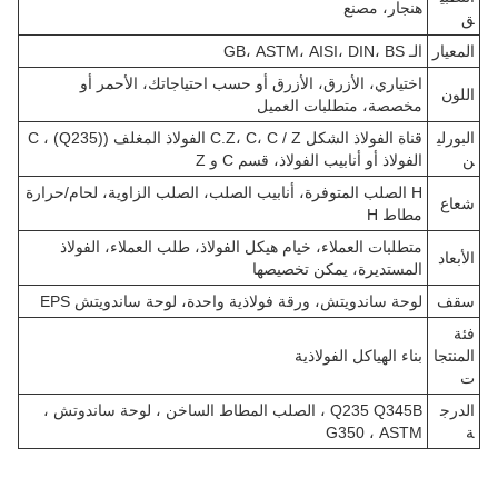
هنجار، مصنع
ق
المعيار
الـ GB، ASTM، AISI، DIN، BS
اختياري، الأزرق، الأزرق أو حسب احتياجاتك، الأحمر أو
اللون
مخصصة، متطلبات العميل
البورلي
قناة الفولاذ الشكل C.Z، C، C / Z الفولاذ المغلف ((Q235) ، C
ن
الفولاذ أو أنابيب الفولاذ، قسم C و Z
H الصلب المتوفرة، أنابيب الصلب، الصلب الزاوية، لحام/حرارة
شعاع
مطاط H
متطلبات العملاء، خيام هيكل الفولاذ، طلب العملاء، الفولاذ
الأبعاد
المستديرة، يمكن تخصيصها
سقف
لوحة ساندويتش، ورقة فولاذية واحدة، لوحة ساندويتش EPS
فئة
المنتجا
بناء الهياكل الفولاذية
ت
الدرج
Q235 Q345B ، الصلب المطاط الساخن ، لوحة ساندوتش ،
ة
G350 ، ASTM