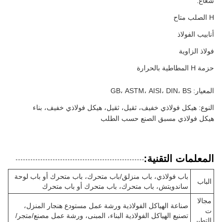
شعاع:
H الصلب متاح
أنابيب الفولاذ
فولاذ الزاوية
حزمة H المطاطية بالحرارة
المعيار: GB، ASTM، AISI، DIN، BS
النوع: هيكل فولاذي خفيف، ثقيل، ثقيل، هيكل فولاذي خفيف، بناء
هيكل فولاذي مسبق الصنع حسب الطلب
المعلمات التقنية:
باب فولاذي، باب منزلق/باب متحرك، باب متحرك أو باب لوحة
الباب
ساندويتش، باب متحرك، باب متحرك أو باب متحرك
مجالا
صناعة الهياكل الفولاذية ورشة عمل مستودع هنجار المنزل،
ت
تصنيع الهياكل الفولاذية البناء، المبنى، ورشة عمل مصنع/متجر/
التطبي