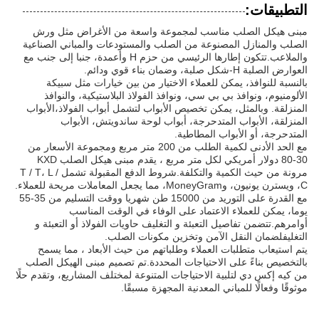
التطبيقات:
مبنى هيكل الصلب مناسب لمجموعة واسعة من الأغراض مثل ورش
الصلب والمنازل المصنوعة من الصلب والمستودعات والمباني الصناعية
والملاعب.تتكون إطارها الرئيسي من حزم H وأعمدة، جنبا إلى جنب مع
العوارض الصلبة H-شكل صلبة، وضمان بناء قوي ودائم.
بالنسبة للنوافذ، يمكن للعملاء الاختيار من بين خيارات مثل سبيكة
الألومنيوم، ونوافذ بي بي سي، ونوافذ الفولاذ البلاستيكية، والنوافذ
المنزلقة. وبالمثل، يمكن تخصيص الأبواب لتشمل أبواب الفولاذ،الأبواب
المنزلقة، الأبواب المتدحرجة، أبواب لوحة ساندويتش، الأبواب
المتدحرجة، أو الأبواب المطاطية.
مع الحد الأدنى لكمية الطلب من 200 متر مربع ومجموعة الأسعار من
30-80 دولار أمريكي لكل متر مربع ، يقدم مبنى هيكل الصلب KXD
مرونة من حيث الكمية والتكلفة.شروط الدفع المقبولة تشمل T / T، L /
C، ويسترن يونيون، وMoneyGram، مما يجعل المعاملات مريحة للعملاء.
مع القدرة على التوريد من 15000 طن شهريا ووقت التسليم من 35-55
يوما، يمكن للعملاء الاعتماد على الوفاء في الوقت المناسب
أوامرهم.تتضمن تفاصيل التعبئة و التغليف حاويات الفولاذ أو التعبئة و
التغليفلضمان النقل الآمن وتخزين مكونات الصلب.
يتم استيعاب متطلبات العملاء وطلباتهم من حيث الأبعاد ، مما يسمح
بالتخصيص بناءً على الاحتياجات المحددة.تم تصميم مبنى الهيكل الصلب
من كيه إكس دي لتلبية الاحتياجات المتنوعة لمختلف المشاريع، وتقدم حلًا
موثوقًا وفعالًا للمباني المعدنية المجهزة مسبقًا.