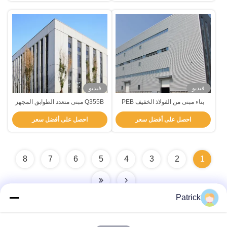
فيديو
فيديو
بناء مبنى من الفولاذ الخفيف PEB
Q355B مبنى متعدد الطوابق المجهز
المخصص
مسبقاً وصلة المسامير مبنى إطار
احصل على أفضل سعر
احصل على أفضل سعر
فولاذ خفيف
8
7
6
5
4
3
2
1
Patrick