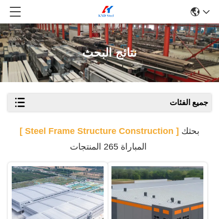
نتائج البحث
جميع الفئات
بحثك
[ Steel Frame Structure Construction ]
المباراة 265 المنتجات