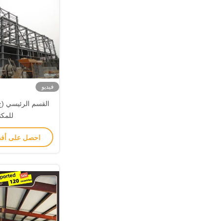
فيديو
القسم الرئيسي (ج)
للمك
احصل على أف