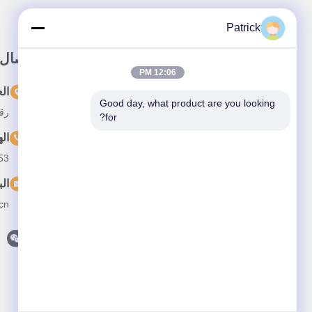
Patrick
وصلة سريعة
اتصال
12:06 PM
المنزل
ال
Good day, what product are you looking 
رقم 15 شارع تشانغجيانغ، 
المنتجات
for?
ال
حولنا
53
أخبار
الب
القضايا
cn
اتصل بنا