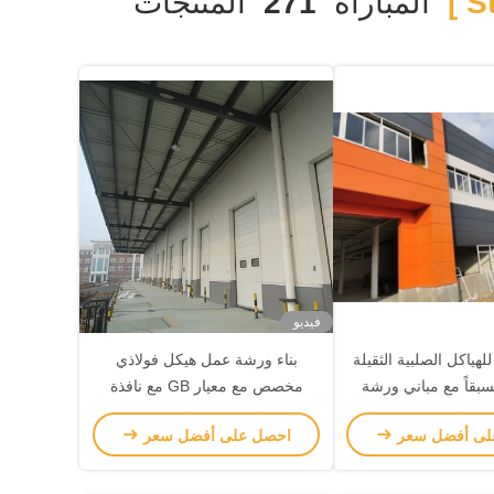
المباراة
271
المنتجات
فيديو
هياكل الصلبية الثقيلة
بناء ورشة عمل هيكل فولاذي
بقاً مع مباني ورشة
مخصص مع معيار GB مع نافذة
نية ذات التصميم المرن
مختلفة
لى أفضل سعر
احصل على أفضل سعر