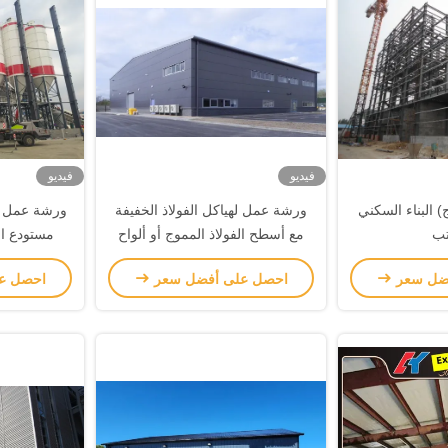
فيديو
فيديو
 البناء السكني
ورشة عمل لهياكل الفولاذ الخفيفة
ورشة عمل له
تب
مع أسطح الفولاذ المموج أو ألواح
مستودع ا
سقف ساندوتش
ضل سعر
احصل على أفضل سعر
احصل ع