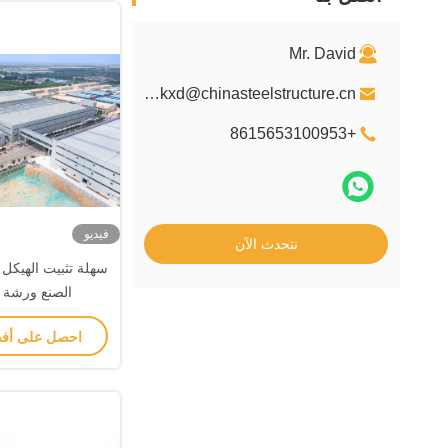
Mr. David
davidkxd@chinasteelstructure.cn
+8615653100953
فيديو
نتحدث الآن
سهلة تثبيت الهيكل 
الصنع ورشة 
احصل على أف