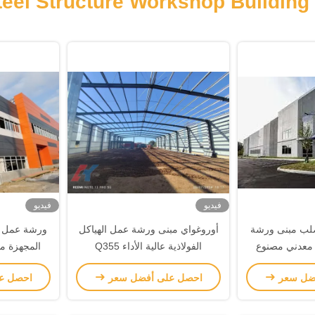
[ Steel 
فيديو
فيديو
صلب مبنى ورشة
أوروغواي مبنى ورشة عمل الهياكل
ورشة عمل لل
معدني مصنوع
الفولاذية عالية الأداء Q355
المجهزة مس
اً
العمل المعد
ضل سعر
احصل على أفضل سعر
احصل ع