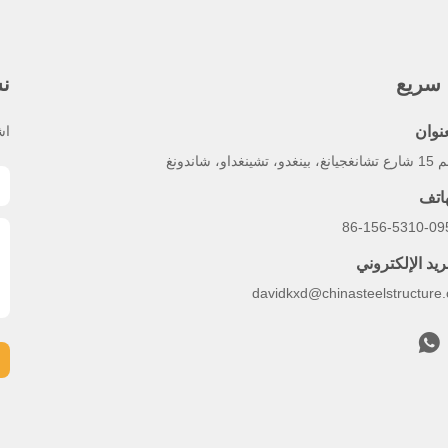
 سريع
نش
عنوان
اش
بينغدو، تشينغداو، شاندونغ
هاتف
86-156-5310-09
ريد الإلكتروني
davidkxd@chinasteelstructure.